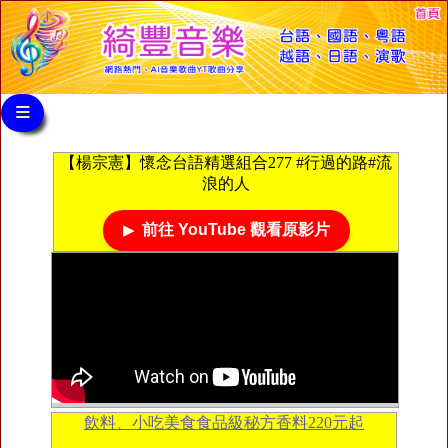
≡
【楊宗憲】懷念台語精選組合277 #行過的路#流
浪的人
前往 YouTube 觀看原影片
飲料、小吃美食食品級秘方香料220元起