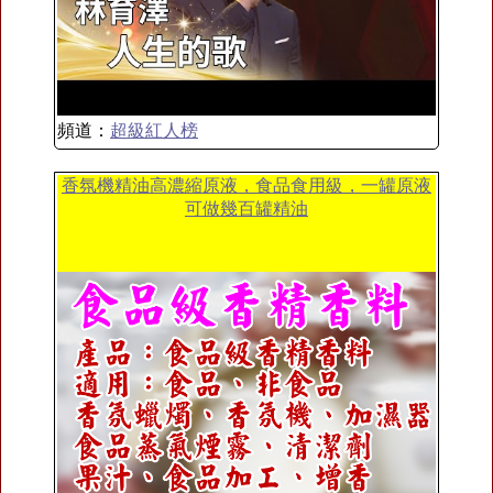
頻道：
超級紅人榜
香氛機精油高濃縮原液，食品食用級，一罐原液
可做幾百罐精油