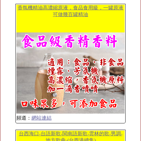
香氛機精油高濃縮原液，食品食用級，一罐原液
可做幾百罐精油
頻道：
網站連結
台西海口-台語新歌-閩南語新歌-雲林的歌-男調-
地方歌曲-(台西港續集)