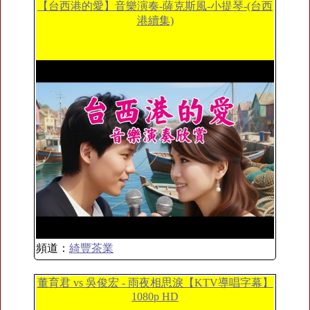
【台西港的愛】音樂演奏-薩克斯風-小提琴-(台西
港續集)
頻道：
綺豐茶業
董育君 vs 吳俊宏 - 雨夜相思淚【KTV導唱字幕】
1080p HD