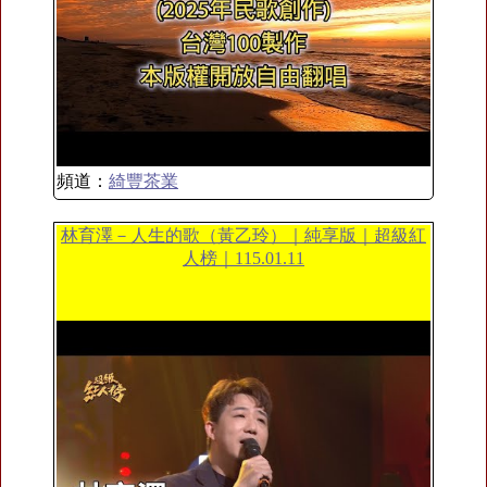
頻道：
綺豐茶業
林育澤－人生的歌（黃乙玲）｜純享版｜超級紅
人榜｜115.01.11