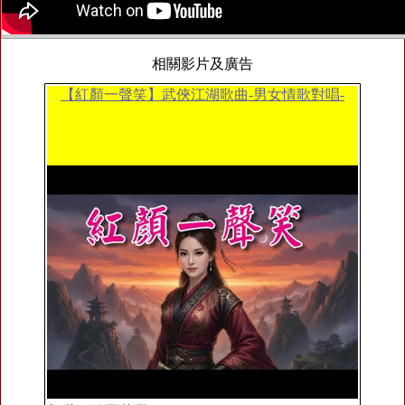
相關影片及廣告
【紅顏一聲笑】武俠江湖歌曲-男女情歌對唱-