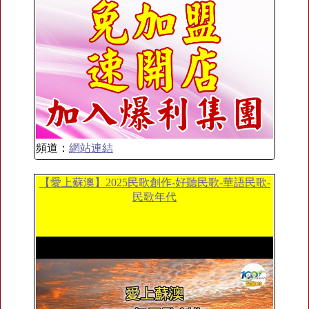
頻道：
網站連結
【愛上蘇澳】2025民歌創作-好聽民歌-華語民歌-
民歌年代