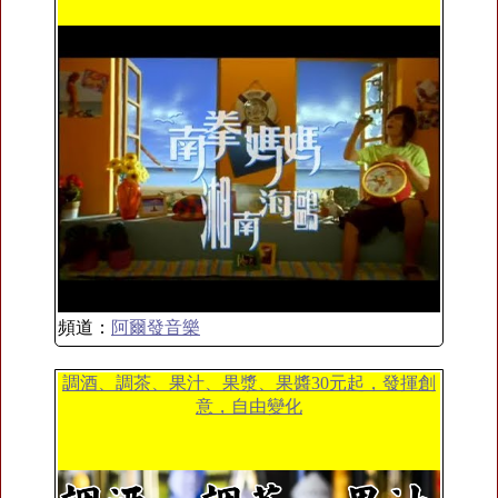
頻道：
阿爾發音樂
調酒、調茶、果汁、果漿、果醬30元起，發揮創
意，自由變化