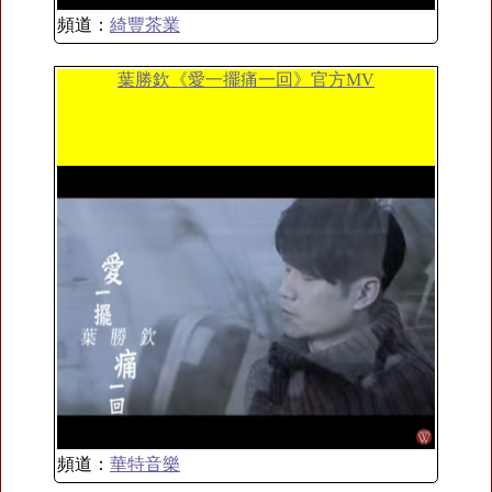
頻道：
綺豐茶業
葉勝欽《愛一擺痛一回》官方MV
頻道：
華特音樂