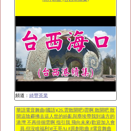
頻道：
綺豐茶業
華語電音舞曲(國語)(26.雲散開吧)雲啊 散開吧 散
開這陰霾拂去這人世的紛亂與塵埃帶我到遠方的
港灣 不再徘徊雲啊 指引我 飛向未來(歡迎加入會
員.但沒啥福利)#王哥Ai #原創歌曲 #電音舞曲