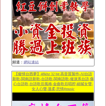
頻道：
網站連結
【癡情台西夢】48khz 32 bit 高音質製作-AI台語
新歌-閩南語新歌-台語歌-閩南語歌-催淚系台語,傷
心台語歌,台語歌后風格,金曲歌后唱腔,細膩女聲,
女人心聲,溫柔,悲情#music