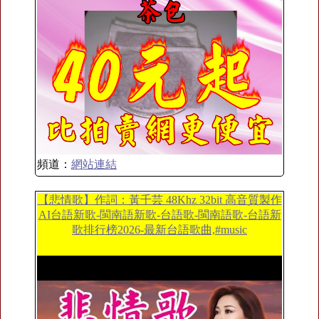
頻道：
網站連結
【悲情歌】作詞：黃千芸 48Khz 32bit 高音質製作
AI台語新歌-閩南語新歌-台語歌-閩南語歌-台語新
歌排行榜2026-最新台語歌曲,#music