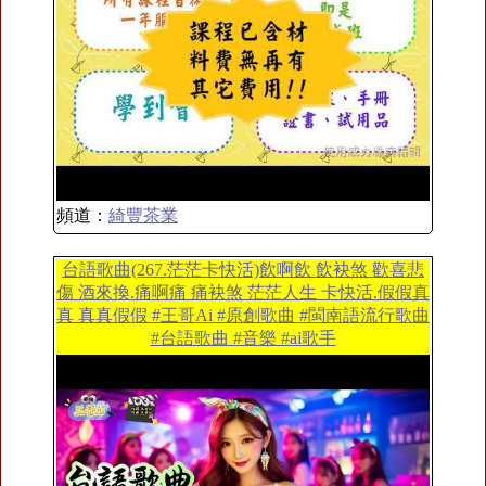
頻道：
綺豐茶業
台語歌曲(267.茫茫卡快活)飲啊飲 飲袂煞 歡喜悲
傷 酒來換.痛啊痛 痛袂煞 茫茫人生 卡快活.假假真
真 真真假假 #王哥Ai #原創歌曲 #閩南語流行歌曲
#台語歌曲 #音樂 #ai歌手