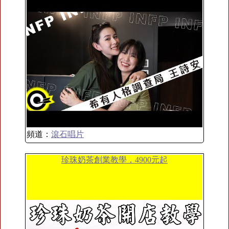
頻道：
滾石唱片
珍珠奶茶創業教學，4900元起