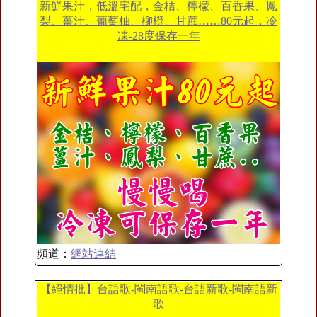
新鮮果汁，低溫宅配，金桔、檸檬、百香果、鳳
梨、薑汁、葡萄柚、柳橙、甘蔗……80元起，冷
凍-28度保存一年
頻道：
網站連結
【絕情批】台語歌-閩南語歌-台語新歌-閩南語新
歌