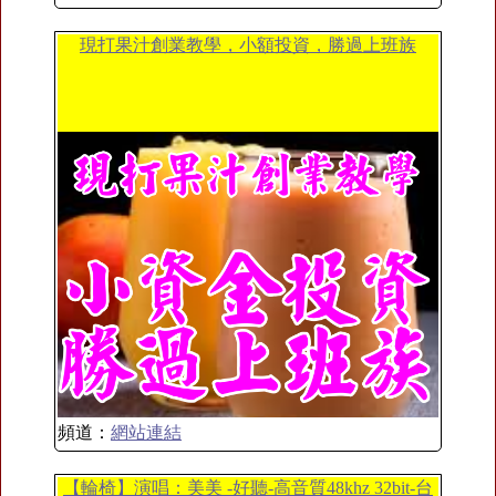
現打果汁創業教學，小額投資，勝過上班族
頻道：
網站連結
【輪椅】演唱：美美 -好聽-高音質48khz 32bit-台