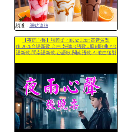
頻道：
網站連結
【夜雨心聲】張曉柔-48Khz 32bit 高音質製
作-2026台語新歌-金曲-好聽台語歌 #原創歌曲 #台
語新歌-閩南語新歌-台語歌-閩南語歌-AI歌曲後製