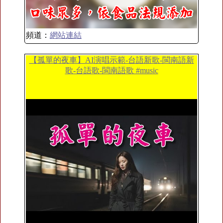
頻道：
網站連結
【孤單的夜車】AI演唱示範-台語新歌-閩南語新
歌-台語歌-閩南語歌 #music