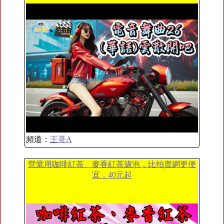
頻道：
王哥A
營業用咖啡紅茶、麥香紅茶濾泡，比拍賣網更便
宜，40元起