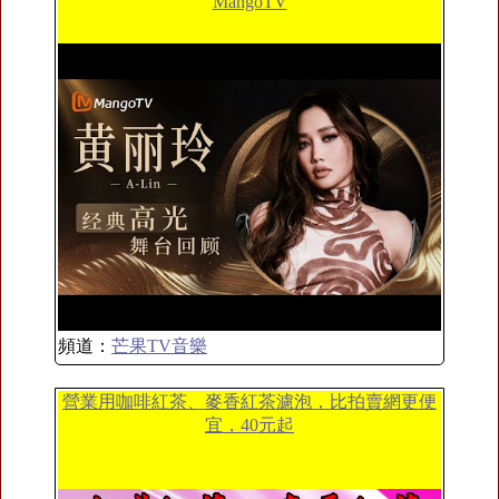
MangoTV
頻道：
芒果TV音樂
營業用咖啡紅茶、麥香紅茶濾泡，比拍賣網更便
宜，40元起