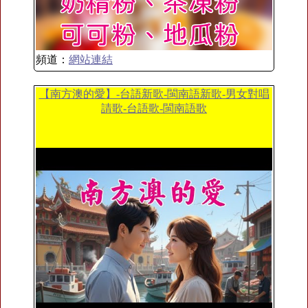
頻道：
網站連結
【南方澳的愛】-台語新歌-閩南語新歌-男女對唱
請歌-台語歌-閩南語歌