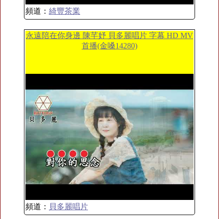
頻道：
綺豐茶業
永遠陪在你身邊 陳芊妤 貝多麗唱片 字幕 HD MV
首播(金嗓14280)
頻道：
貝多麗唱片