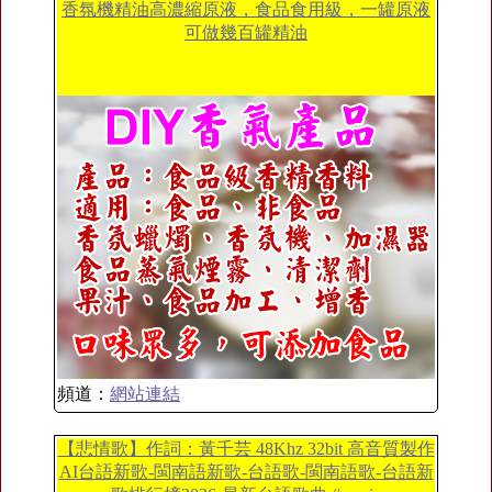
香氛機精油高濃縮原液，食品食用級，一罐原液
可做幾百罐精油
頻道：
網站連結
【悲情歌】作詞：黃千芸 48Khz 32bit 高音質製作
AI台語新歌-閩南語新歌-台語歌-閩南語歌-台語新