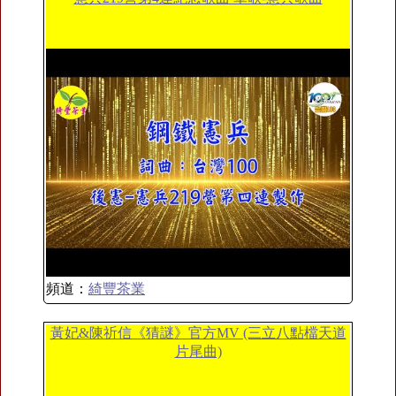
頻道：
綺豐茶業
黃妃&陳祈信《猜謎》官方MV (三立八點檔天道
片尾曲)