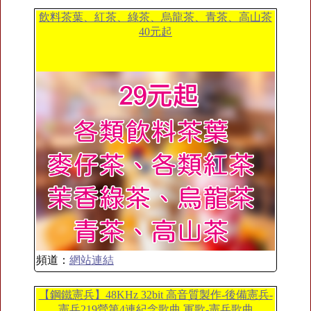
飲料茶葉、紅茶、綠茶、烏龍茶、青茶、高山茶
40元起
頻道：
網站連結
【鋼鐵憲兵】48KHz 32bit 高音質製作-後備憲兵-
憲兵219營第4連紀念歌曲 軍歌-憲兵歌曲