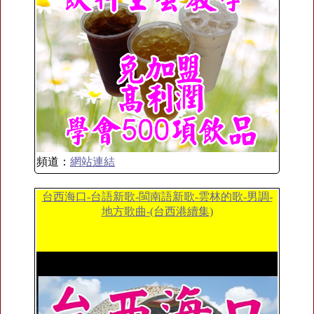
頻道：
網站連結
台西海口-台語新歌-閩南語新歌-雲林的歌-男調-
地方歌曲-(台西港續集)