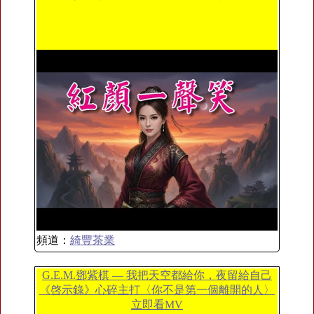
頻道：
綺豐茶業
G.E.M.鄧紫棋 — 我把天空都給你，夜留給自己
《啓示錄》心碎主打〈你不是第一個離開的人〉
立即看MV