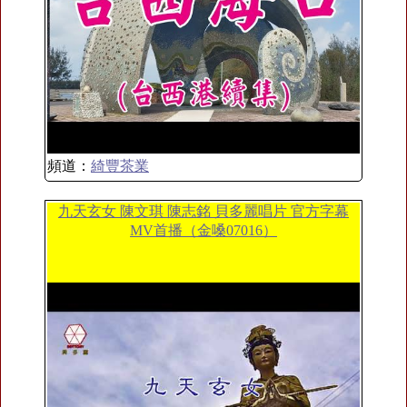
頻道：
綺豐茶業
九天玄女 陳文琪 陳志銘 貝多麗唱片 官方字幕
MV首播（金嗓07016）