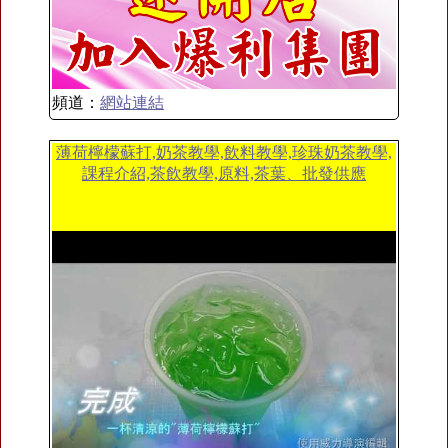
頻道：
網站連結
薄荷檸檬蘇打,奶茶教學,飲料教學,珍珠奶茶教學,
課程介紹,茶飲教學,原料,茶葉、批發供應