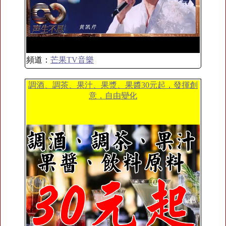
頻道：
芒果TV音樂
調酒、調茶、果汁、果漿、果醬30元起，發揮創
意，自由變化