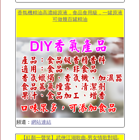
香氛機精油高濃縮原液，食品食用級，一罐原液
可做幾百罐精油
頻道：
網站連結
【紅顏一聲笑】武俠江湖歌曲-男女情歌對唱-