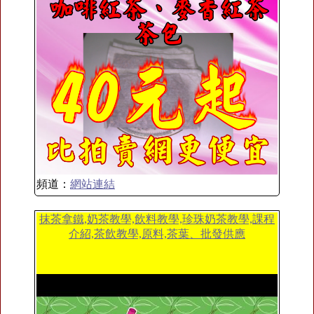
頻道：
網站連結
抹茶拿鐵,奶茶教學,飲料教學,珍珠奶茶教學,課程
介紹,茶飲教學,原料,茶葉、批發供應