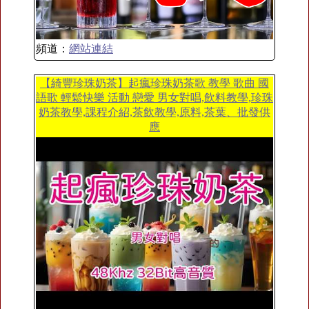
頻道：
網站連結
【綺豐珍珠奶茶】起瘋珍珠奶茶歌 教學 歌曲 國
語歌 輕鬆快樂 活動 戀愛 男女對唱,飲料教學,珍珠
奶茶教學,課程介紹,茶飲教學,原料,茶葉、批發供
應