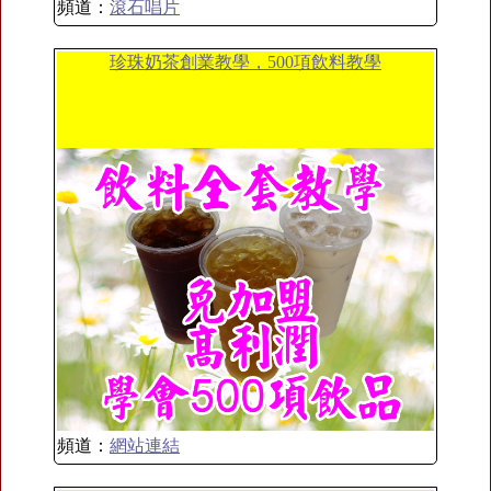
頻道：
滾石唱片
珍珠奶茶創業教學，500項飲料教學
頻道：
網站連結