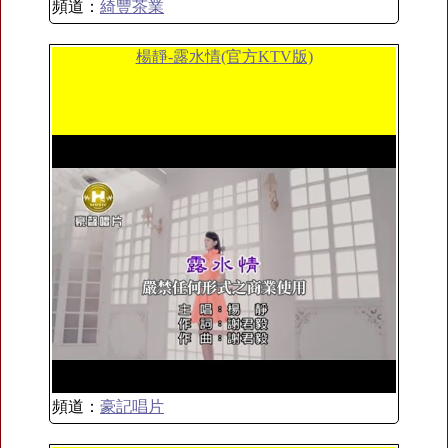
頻道：
綺豐茶業
楊靜-露水情(官方KTV版)
頻道：
豪記唱片