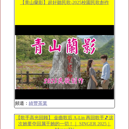
【青山蘭影】超好聽民歌-2025校園民歌創作
頻道：
綺豐茶業
【歌手高光回顾】 金曲歌后 A-Lin 再回歌手🎵这
次她要夺回属于她的一切！｜ SINGER 2025｜