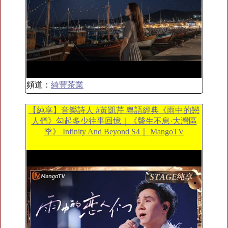
頻道：
綺豐茶業
【純享】音樂詩人 #黃凱芹 粵語經典《雨中的戀
人們》勾起多少往事回憶｜《聲生不息·大灣區
季》 Infinity And Beyond S4｜ MangoTV