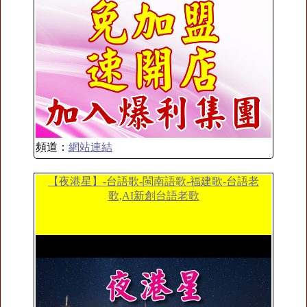
頻道：
網站連結
【夜港星】-台語歌-閩南語歌-福建歌-台語老
歌,AI新創台語老歌