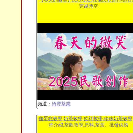
穿越時空
頻道：
綺豐茶業
雞蛋糕教學,奶茶教學,飲料教學,珍珠奶茶教學
程介紹,茶飲教學,原料,茶葉、批發供應