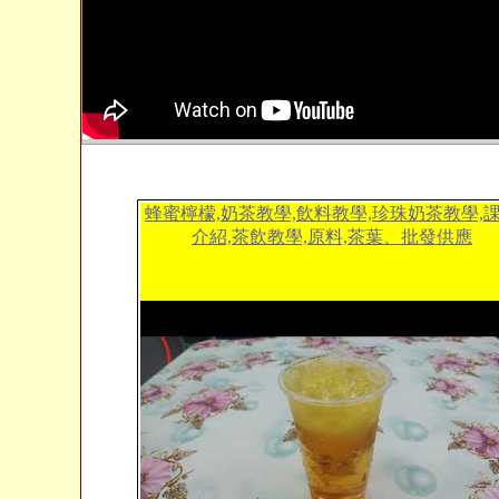
蜂蜜檸檬,奶茶教學,飲料教學,珍珠奶茶教學,
介紹,茶飲教學,原料,茶葉、批發供應