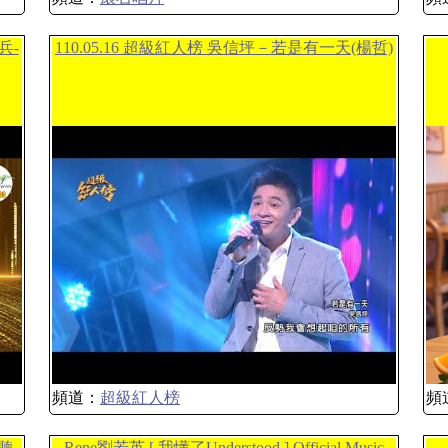
兵-
110.05.16 超級紅人榜 吳信坪－若是有一天(楊哲)
頻道：
超級紅人榜
頻
聽-
Rene劉若英 [ 我懂了Understood ] Official Music