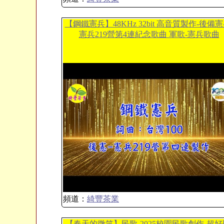
【鋼鐵憲兵】48KHz 32bit 高音質製作-後備憲
憲兵219營第4連紀念歌曲 軍歌-憲兵歌曲
頻道：
綺豐茶業
【春天的微笑】民歌-2025校園民歌創作-超好