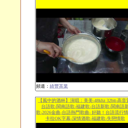
頻道：
綺豐茶業
【風中的酒杯】演唱：美美-48khz 32bit-高音
台語歌-閩南語歌-福建歌-台語新歌-閩南語
歌-2026金曲-台語熱門歌曲- 好聽！台語流行情
卡拉OK字幕-深情酒歌-福建歌-失戀情歌