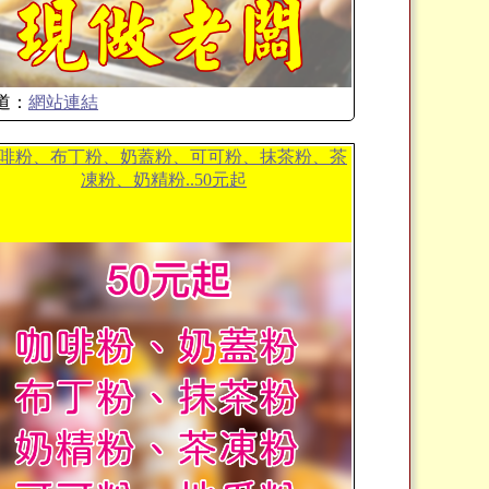
道：
網站連結
啡粉、布丁粉、奶蓋粉、可可粉、抹茶粉、茶
凍粉、奶精粉..50元起