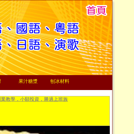
材
果汁糖漿
刨冰材料
創業教學，小額投資，勝過上班族