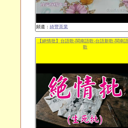
頻道：
綺豐茶業
【絕情批】台語歌-閩南語歌-台語新歌-閩南
歌