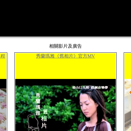
相關影片及廣告
課程
秀蘭瑪雅《舊相片》官方MV