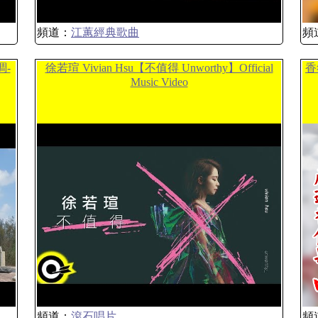
頻道：
江蕙經典歌曲
頻
調-
徐若瑄 Vivian Hsu【不值得 Unworthy】Official
香
Music Video
頻道：
滾石唱片
頻