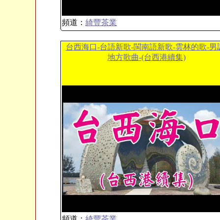
頻道：
綺豐茶業
台西海口-台語新歌-閩南語新歌-雲林的歌-男
地方歌曲-(台西港續集)
頻道：
綺豐茶業