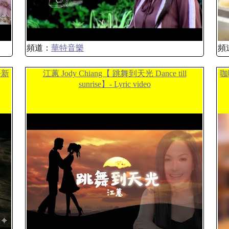
頻道：
華特音樂
頻
語新
江蕙 Jody Chiang【 跳舞到天光 Dance till
咖
sunrise】- Lyric video