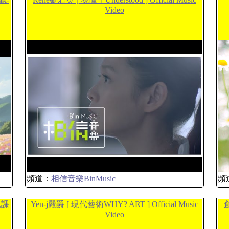
Video
頻道：
相信音樂BinMusic
頻
,課
Yen-j嚴爵 [ 現代藝術WHY? ART ] Official Music
Video