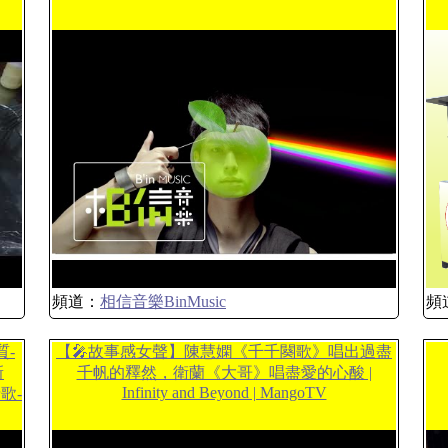
頻道：
相信音樂BinMusic
頻
質-
【🎤故事感女聲】陳慧嫻《千千闋歌》唱出過盡
新
千帆的釋然，衛蘭《大哥》唱盡愛的心酸 |
Infinity and Beyond | MangoTV
歌-