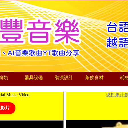
粉類
器具設備
裝潢設計
茶飲食材
耗
al Music Video
現打果汁
原影片