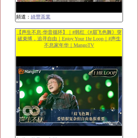
頻道：
綺豐茶業
【声生不息·华音循环】｜#韩红《#眉飞色舞》突
破束缚，追寻自由｜Enjoy Your 1hr Loop｜#声生
不息家年华｜MangoTV