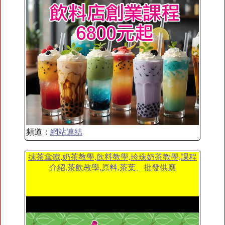
頻道：
網站連結
抹茶拿鐵,奶茶教學,飲料教學,珍珠奶茶教學,課程
介紹,茶飲教學,原料,茶葉、批發供應