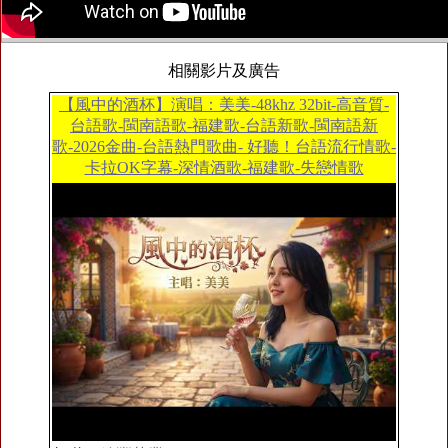
相關影片及廣告
【風中的酒杯】演唱：美美-48khz 32bit-高音質-
台語歌-閩南語歌-福建歌-台語新歌-閩南語新
歌-2026金曲-台語熱門歌曲- 好聽！台語流行情歌-
卡拉OK字幕-深情酒歌-福建歌-失戀情歌