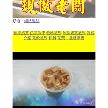
頻道：
網站連結
榛果奶茶,奶茶教學,飲料教學,珍珠奶茶教學,課程
介紹,茶飲教學,原料,茶葉、批發供應