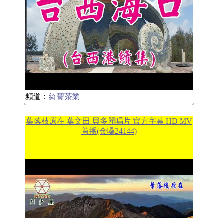
頻道：
綺豐茶業
葉落枝原在 葉文田 貝多麗唱片 官方字幕 HD MV
首播(金嗓24144)