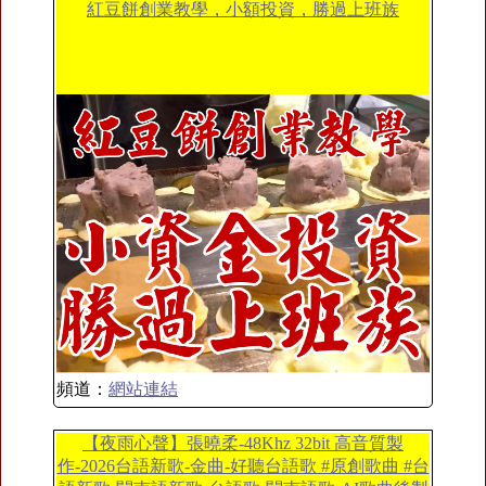
紅豆餅創業教學，小額投資，勝過上班族
頻道：
網站連結
【夜雨心聲】張曉柔-48Khz 32bit 高音質製
作-2026台語新歌-金曲-好聽台語歌 #原創歌曲 #台