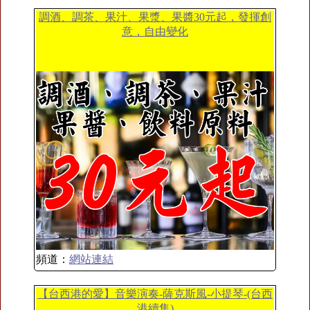
調酒、調茶、果汁、果漿、果醬30元起，發揮創
意，自由變化
頻道：
網站連結
【台西港的愛】音樂演奏-薩克斯風-小提琴-(台西
港續集)