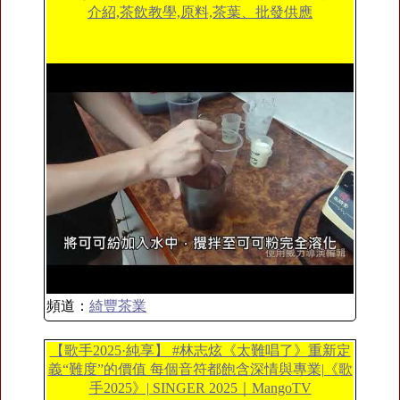
介紹,茶飲教學,原料,茶葉、批發供應
頻道：
綺豐茶業
【歌手2025·純享】 #林志炫《太難唱了》重新定
義“難度”的價值 每個音符都飽含深情與專業|《歌
手2025》| SINGER 2025｜MangoTV