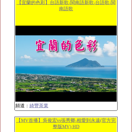
【宜蘭的色彩】台語新歌-閩南語新歌-台語歌-閩
南語歌
頻道：
綺豐茶業
【MV首播】吳俊宏vs張秀卿-相愛到永遠(官方完
整版MV) HD