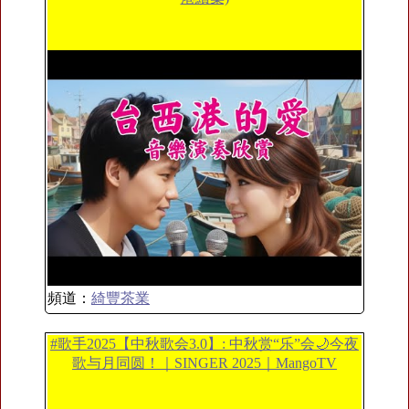
頻道：
綺豐茶業
#歌手2025【中秋歌会3.0】: 中秋赏“乐”会🌙今夜
歌与月同圆！｜SINGER 2025｜MangoTV