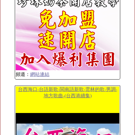
頻道：
網站連結
台西海口-台語新歌-閩南語新歌-雲林的歌-男調-
地方歌曲-(台西港續集)