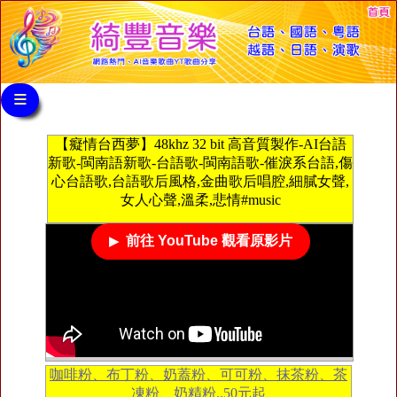
≡
【癡情台西夢】48khz 32 bit 高音質製作-AI台語
新歌-閩南語新歌-台語歌-閩南語歌-催淚系台語,傷
心台語歌,台語歌后風格,金曲歌后唱腔,細膩女聲,
女人心聲,溫柔,悲情#music
前往 YouTube 觀看原影片
咖啡粉、布丁粉、奶蓋粉、可可粉、抹茶粉、茶
凍粉、奶精粉..50元起