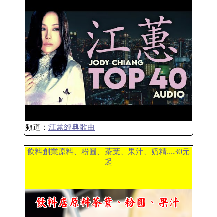
頻道：
江蕙經典歌曲
飲料創業原料、粉圓、茶葉、果汁、奶精....30元
起