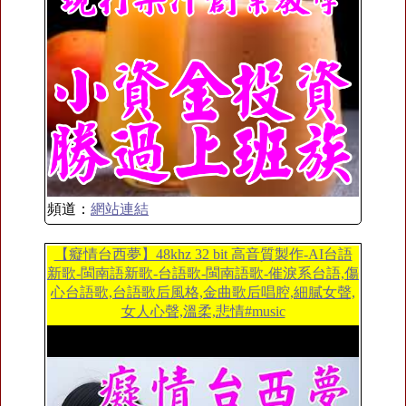
頻道：
網站連結
【癡情台西夢】48khz 32 bit 高音質製作-AI台語
新歌-閩南語新歌-台語歌-閩南語歌-催淚系台語,傷
心台語歌,台語歌后風格,金曲歌后唱腔,細膩女聲,
女人心聲,溫柔,悲情#music