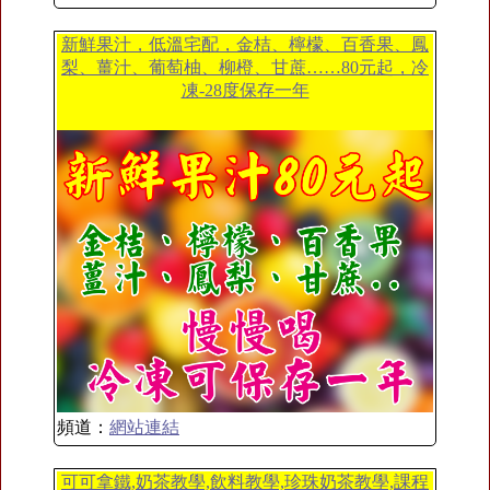
新鮮果汁，低溫宅配，金桔、檸檬、百香果、鳳
梨、薑汁、葡萄柚、柳橙、甘蔗……80元起，冷
凍-28度保存一年
頻道：
網站連結
可可拿鐵,奶茶教學,飲料教學,珍珠奶茶教學,課程