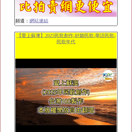
頻道：
網站連結
【愛上蘇澳】2025民歌創作-好聽民歌-華語民歌-
民歌年代