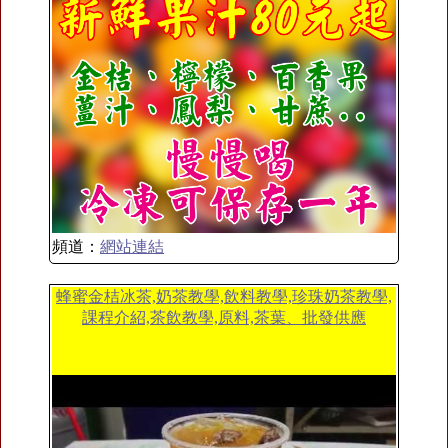
頻道：
網站連結
蜂蜜金桔冰茶,奶茶教學,飲料教學,珍珠奶茶教學,
課程介紹,茶飲教學,原料,茶葉、批發供應