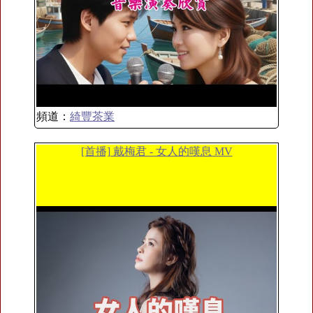
頻道：
綺豐茶業
[首播] 戴梅君 - 女人的嘆息 MV