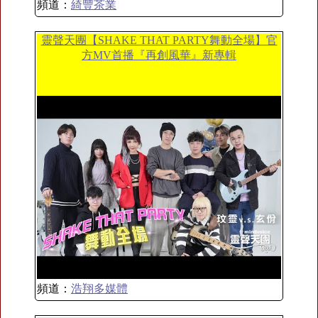
頻道：
綺豐茶業
靈聲天團【SHAKE THAT PARTY舞動全場】官
方MV首播『再創風華』新專輯
頻道：
浩翔多媒體