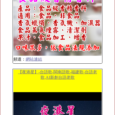
頻道：
網站連結
【夜港星】-台語歌-閩南語歌-福建歌-台語老
歌,AI新創台語老歌