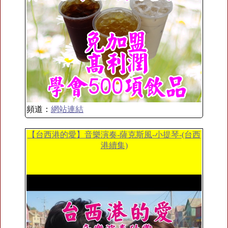
頻道：
網站連結
【台西港的愛】音樂演奏-薩克斯風-小提琴-(台西
港續集)