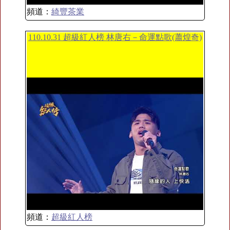
頻道：
綺豐茶業
110.10.31 超級紅人榜 林唐右－命運點歌(蕭煌奇)
頻道：
超級紅人榜