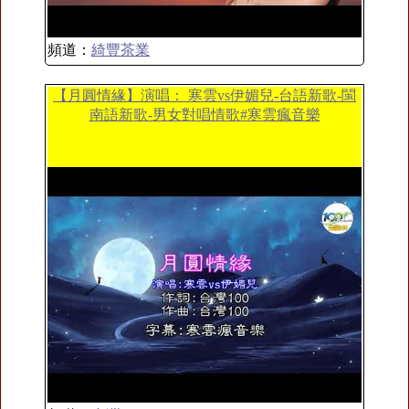
頻道：
綺豐茶業
【月圓情緣】演唱： 寒雲vs伊媚兒-台語新歌-閩
南語新歌-男女對唱情歌#寒雲瘋音樂