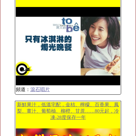
頻道：
滾石唱片
新鮮果汁，低溫宅配，金桔、檸檬、百香果、鳳
梨、薑汁、葡萄柚、柳橙、甘蔗……80元起，冷
凍-28度保存一年