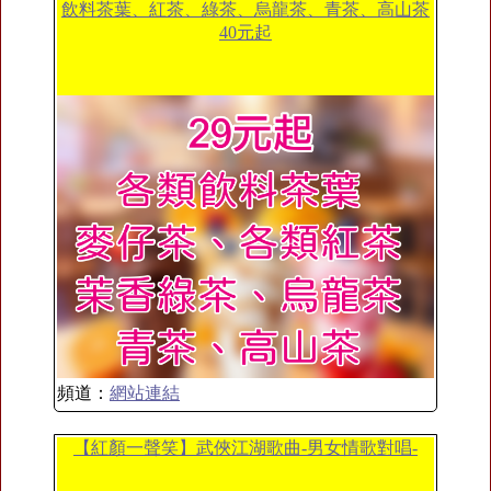
飲料茶葉、紅茶、綠茶、烏龍茶、青茶、高山茶
40元起
頻道：
網站連結
【紅顏一聲笑】武俠江湖歌曲-男女情歌對唱-