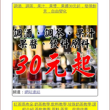
調酒、調茶、果汁、果漿、果醬30元起，發揮創
意，自由變化
頻道：
網站連結
紅茶瑪奇朵,奶茶教學,飲料教學,珍珠奶茶教學,課
程介紹,茶飲教學,原料,茶葉、批發供應