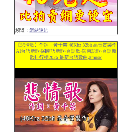
頻道：
網站連結
【悲情歌】作詞：黃千芸 48Khz 32bit 高音質製作
AI台語新歌-閩南語新歌-台語歌-閩南語歌-台語新
歌排行榜2026-最新台語歌曲,#music