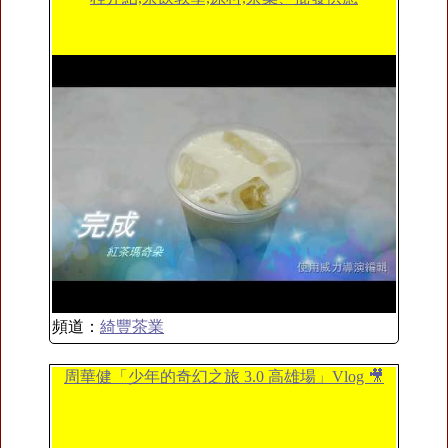
頻道：
綺豐茶業
周華健「少年的奇幻之旅 3.0 高雄場」Vlog 🎥