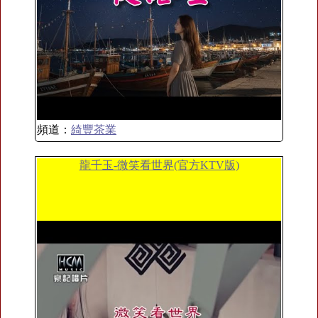
頻道：
綺豐茶業
龍千玉-微笑看世界(官方KTV版)