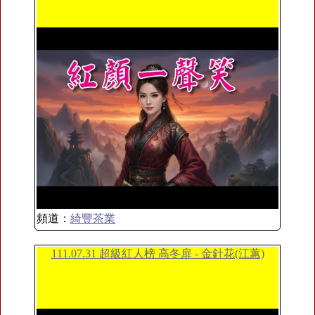
頻道：
綺豐茶業
111.07.31 超級紅人榜 高冬扉 - 金針花(江蕙)