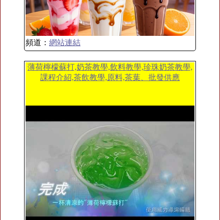
頻道：
網站連結
薄荷檸檬蘇打,奶茶教學,飲料教學,珍珠奶茶教學,
課程介紹,茶飲教學,原料,茶葉、批發供應