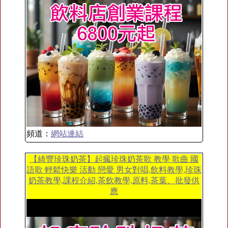
頻道：
網站連結
【綺豐珍珠奶茶】起瘋珍珠奶茶歌 教學 歌曲 國
語歌 輕鬆快樂 活動 戀愛 男女對唱,飲料教學,珍珠
奶茶教學,課程介紹,茶飲教學,原料,茶葉、批發供
應