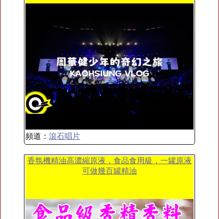
頻道：
滾石唱片
香氛機精油高濃縮原液，食品食用級，一罐原液
可做幾百罐精油