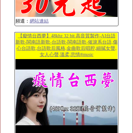
頻道：
網站連結
【癡情台西夢】48khz 32 bit 高音質製作-AI台語
新歌-閩南語新歌-台語歌-閩南語歌-催淚系台語,傷
心台語歌,台語歌后風格,金曲歌后唱腔,細膩女聲,
女人心聲,溫柔,悲情#music