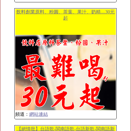
飲料創業原料、粉圓、茶葉、果汁、奶精....30元
起
頻道：
網站連結
【絕情批】台語歌-閩南語歌-台語新歌-閩南語新