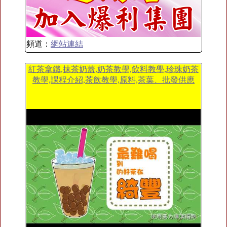
頻道：
網站連結
紅茶拿鐵,抹茶奶蓋,奶茶教學,飲料教學,珍珠奶茶
教學,課程介紹,茶飲教學,原料,茶葉、批發供應