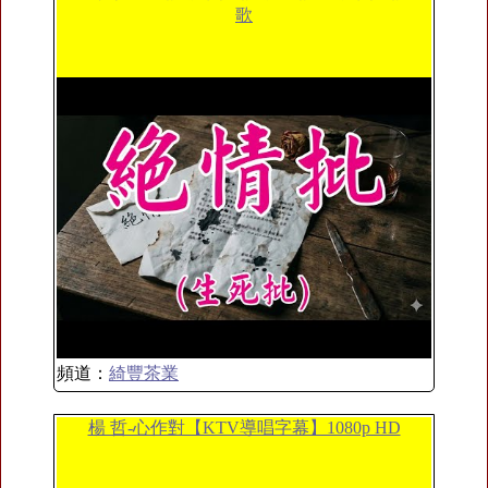
歌
頻道：
綺豐茶業
楊 哲-心作對【KTV導唱字幕】1080p HD