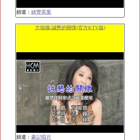
頻道：
綺豐茶業
方瑞娥-誠懇的關懷(官方KTV版)
頻道：
豪記唱片