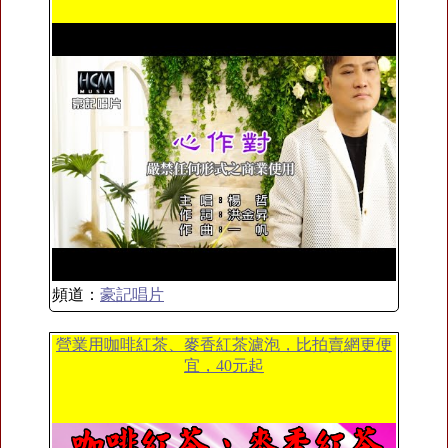
頻道：
豪記唱片
營業用咖啡紅茶、麥香紅茶濾泡，比拍賣網更便
宜，40元起