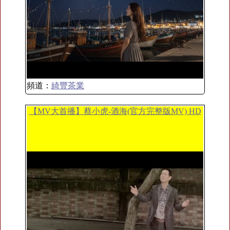
頻道：
綺豐茶業
【MV大首播】蔡小虎-酒海(官方完整版MV) HD