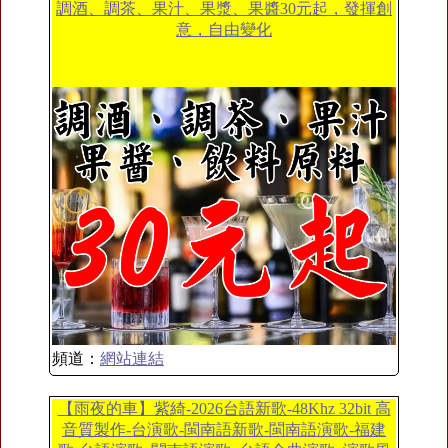
調酒、調茶、果汁、果漿、果醬30元起，發揮創
意，自由變化
頻道：
網站連結
【雨夜的車】紫綺-2026台語新歌-48Khz 32bit 高
音質製作-台演歌-閩南語新歌-閩南語演歌-福建