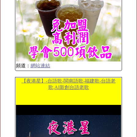
頻道：
網站連結
【夜港星】-台語歌-閩南語歌-福建歌-台語老
歌,AI新創台語老歌