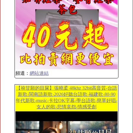
頻道：
網站連結
【袂甘願的目屎】張曉柔 48khz 32bit高音質-台語
新歌-閩南語新歌-2026好聽台語歌-福建歌-80-90
年代新歌-music-卡拉OK字幕-學台語歌-簡單好唱-
女人的歌-悲情哀怨-情感受創