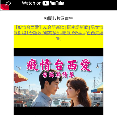
相關影片及廣告
【癡情台西愛】AI台語新歌 | 閩南語新歌 | 男女情
歌對唱 | 台語歌 閩南語歌 #唸歌 #分享 #(台西港續
集)