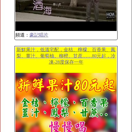
頻道：
豪記唱片
新鮮果汁，低溫宅配，金桔、檸檬、百香果、鳳
梨、薑汁、葡萄柚、柳橙、甘蔗……80元起，冷
凍-28度保存一年