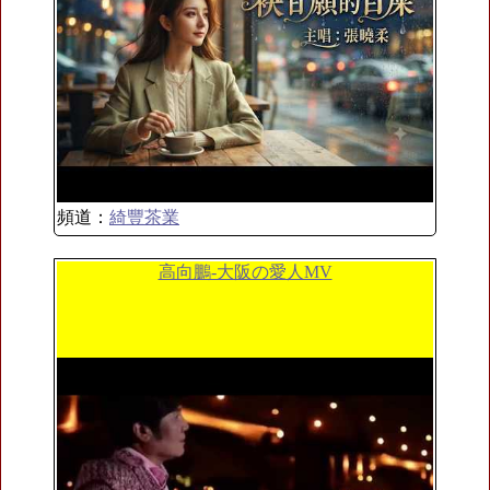
頻道：
綺豐茶業
高向鵬-大阪の愛人MV