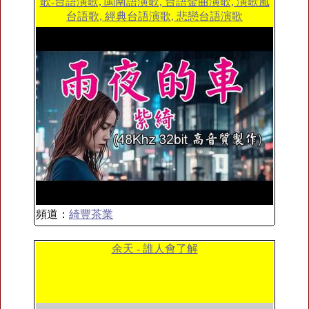
歌-台語演歌, 閩南語演歌, 台語金曲演歌, 演歌風
台語歌, 經典台語演歌, 悲戀台語演歌
頻道：
綺豐茶業
余天 - 誰人會了解