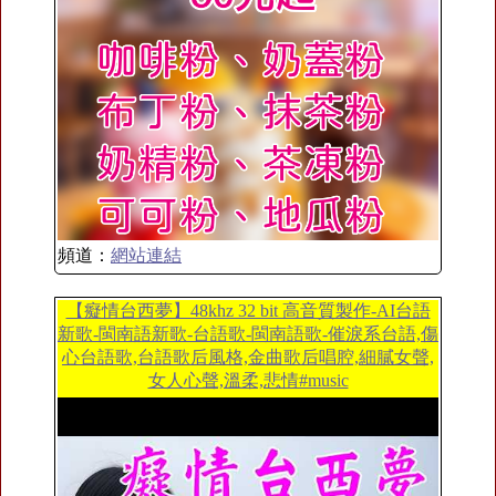
頻道：
網站連結
【癡情台西夢】48khz 32 bit 高音質製作-AI台語
新歌-閩南語新歌-台語歌-閩南語歌-催淚系台語,傷
心台語歌,台語歌后風格,金曲歌后唱腔,細膩女聲,
女人心聲,溫柔,悲情#music