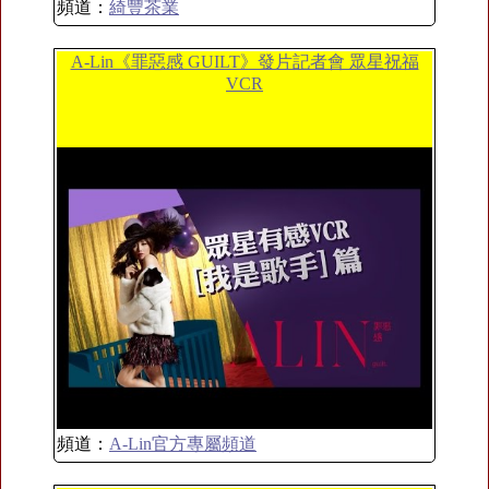
頻道：
綺豐茶業
A-Lin《罪惡感 GUILT》發片記者會 眾星祝福
VCR
頻道：
A-Lin官方專屬頻道