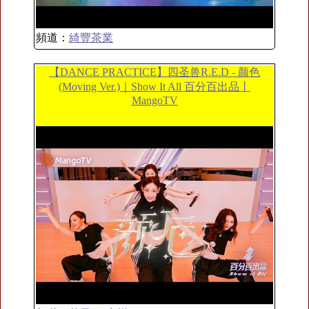
頻道：
綺豐茶業
【DANCE PRACTICE】四圣兽R.E.D - 颜色
(Moving Ver.)｜Show It All 百分百出品丨
MangoTV