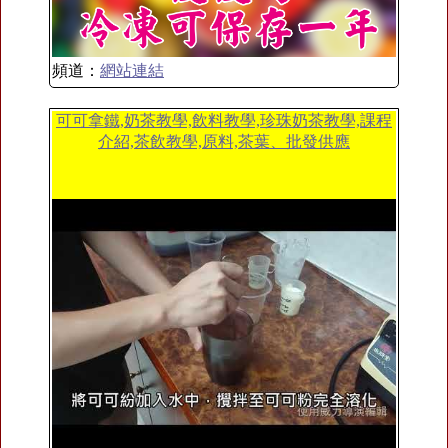
頻道：
網站連結
可可拿鐵,奶茶教學,飲料教學,珍珠奶茶教學,課程
介紹,茶飲教學,原料,茶葉、批發供應