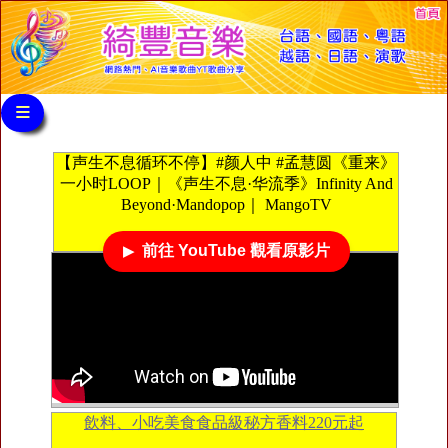
≡
【声生不息循环不停】#颜人中 #孟慧圆《重来》
一小时LOOP｜《声生不息·华流季》Infinity And
Beyond·Mandopop｜ MangoTV
前往 YouTube 觀看原影片
飲料、小吃美食食品級秘方香料220元起