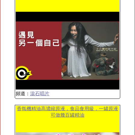
頻道：
滾石唱片
香氛機精油高濃縮原液，食品食用級，一罐原液
可做幾百罐精油