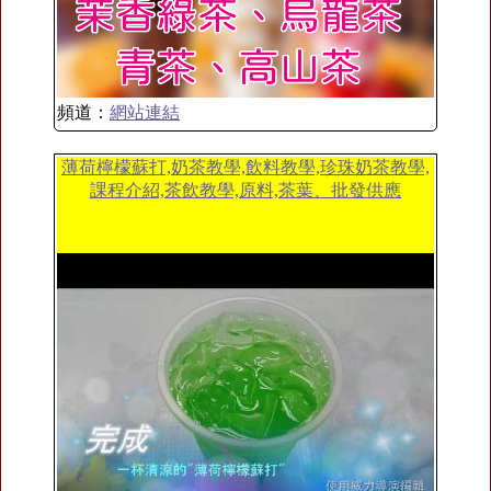
頻道：
網站連結
薄荷檸檬蘇打,奶茶教學,飲料教學,珍珠奶茶教學,
課程介紹,茶飲教學,原料,茶葉、批發供應