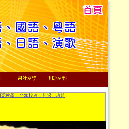
材
果汁糖漿
刨冰材料
創業教學，小額投資，勝過上班族