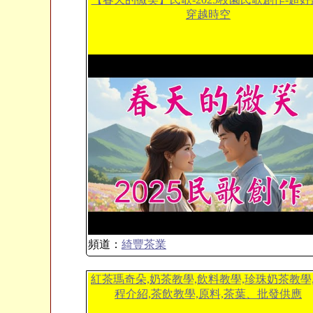
穿越時空
頻道：
綺豐茶業
紅茶瑪奇朵,奶茶教學,飲料教學,珍珠奶茶教學
程介紹,茶飲教學,原料,茶葉、批發供應