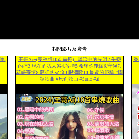
相關影片及廣告
聽-
王哥Ai~(完整版10首串燒)1.黑暗中的光明2.失戀
香
的痛3.現在的我太累4.等待5.希望你能懂6.守候7.
花語寄情8.夢想的火焰9.喝酒歌10.最遠的距離 #國
語歌曲 #原創歌曲 #Suno #ai