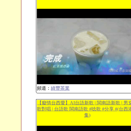
頻道：
綺豐茶業
【癡情台西愛】AI台語新歌 | 閩南語新歌 | 男
歌對唱 | 台語歌 閩南語歌 #唸歌 #分享 #(台西
集)