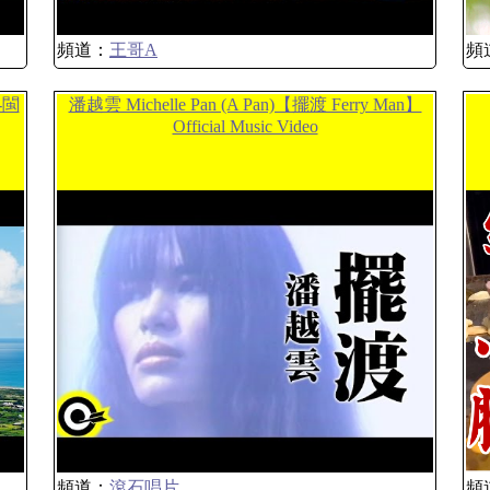
頻道：
王哥A
頻
-閩
潘越雲 Michelle Pan (A Pan)【擺渡 Ferry Man】
Official Music Video
頻道：
滾石唱片
頻