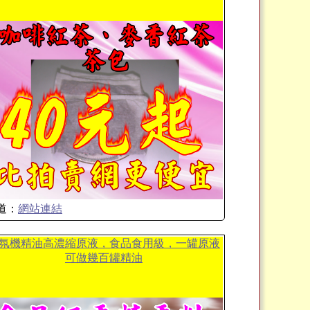
道：
網站連結
氛機精油高濃縮原液，食品食用級，一罐原液
可做幾百罐精油