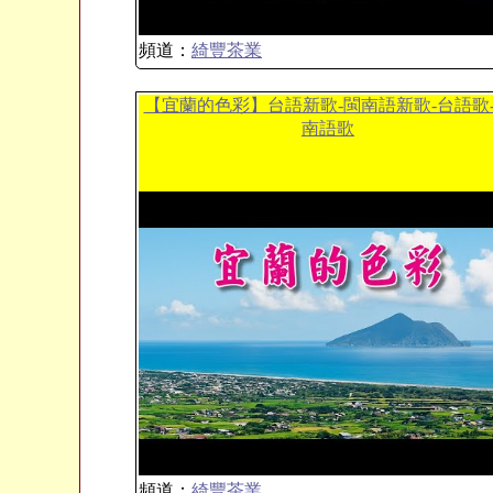
頻道：
綺豐茶業
【宜蘭的色彩】台語新歌-閩南語新歌-台語歌
南語歌
頻道：
綺豐茶業