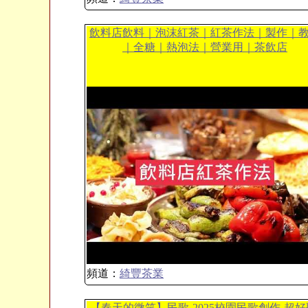
飲料店飲料｜泡沫紅茶｜紅茶作法｜製作｜
｜全糖｜熱泡法｜營業用｜茶飲店
頻道：
綺豐茶業
【春天的微笑】民歌-2025校園民歌創作-超好