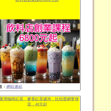
道：
網站連結
業用咖啡紅茶、麥香紅茶濾泡，比拍賣網更便
宜，40元起