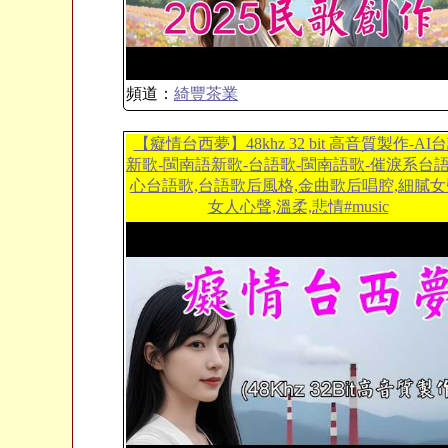
頻道：
綺豐茶業
【癡情台西夢】48khz 32 bit 高音質製作-AI
新歌-閩南語新歌-台語歌-閩南語歌-催淚系台語
心台語歌,台語歌后風格,金曲歌后唱腔,細膩女
女人心聲,溫柔,悲情#music