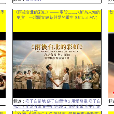
教學
《雨後台北的彩虹》—— 兩段二二八鮮為人知的
飲
史實，一場關於饒恕與愛的重生 (Official MV)
頻道：
痞子自留地 痞子自留地 x 用愛發電 痞子自
頻
留地 x 用愛發電 痞子自留地 x 用愛發電 痞子自留
地 x 用愛發電
聽-
109.08.16 超級紅人榜 鄭品蓁─最後列車(詹雅雯)