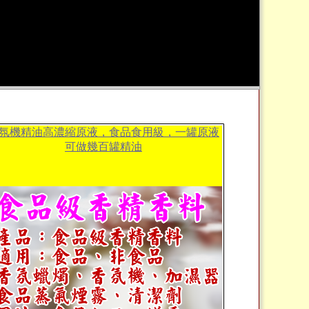
氛機精油高濃縮原液，食品食用級，一罐原液
可做幾百罐精油