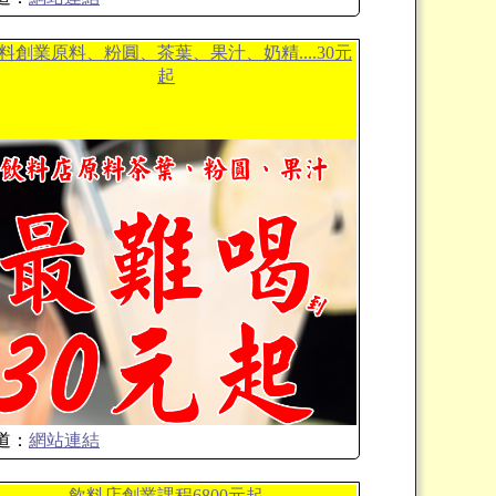
料創業原料、粉圓、茶葉、果汁、奶精....30元
起
道：
網站連結
飲料店創業課程6800元起