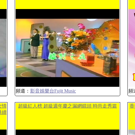
頻道：
影音娛樂台Fujit Music
頻
女情
超級紅人榜 超級週年慶之漏網鏡頭 時尚走秀篇
香
港續