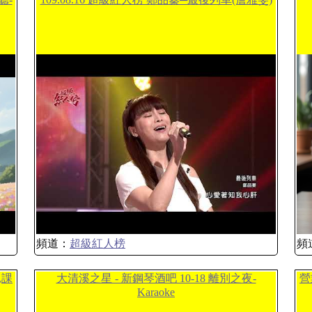
頻道：
超級紅人榜
頻
,課
大清溪之星 - 新鋼琴酒吧 10-18 離別之夜-
營
Karaoke