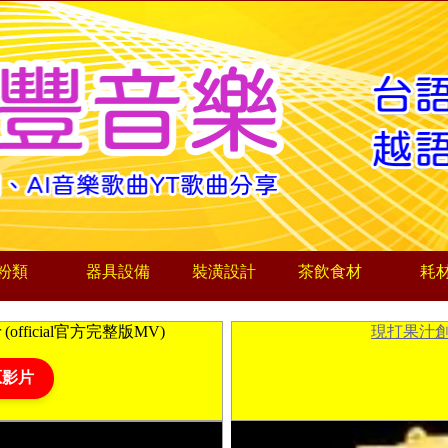
粉類
器具設備
裝潢設計
茶飲食材
耗
er (official官方完整版MV)
現打果汁
原影片