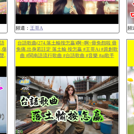
頻道：
王哥A
頻
台語
台語歌曲(274.落土輸按怎贏)啊~啊~毋免怨啦 毋
,傷
免痛.出身若註定 落土輸 按怎贏 #王哥Ai #原創歌
聲,
曲 #閩南語流行歌曲 #台語歌曲 #音樂 #ai歌手