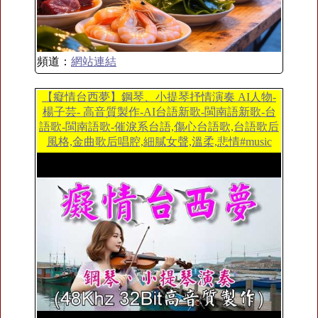
頻道：
網站連結
【癡情台西夢】鋼琴、小提琴抒情演奏 AI人物-
楊子芸- 高音質製作-AI台語新歌-閩南語新歌-台
語歌-閩南語歌-催淚系台語,傷心台語歌,台語歌后
風格,金曲歌后唱腔,細膩女聲,溫柔,悲情#music