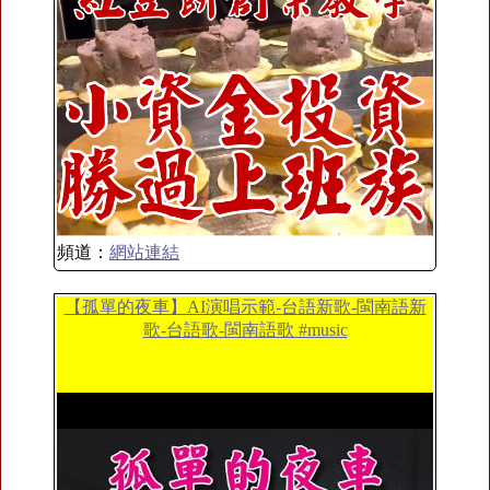
頻道：
網站連結
【孤單的夜車】AI演唱示範-台語新歌-閩南語新
歌-台語歌-閩南語歌 #music