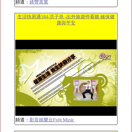
頻道：
綺豐茶業
生活快易通184-洪子堯 -出外旅遊停看聽 確保健
康與平安
頻道：
影音娛樂台Fujit Music