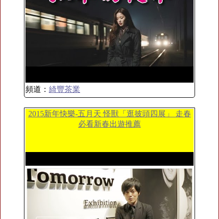
頻道：
綺豐茶業
2015新年快樂-五月天 怪獸「逛披頭四展」 走春
必看新春出遊推薦