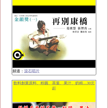
頻道：
滾石唱片
飲料創業原料、粉圓、茶葉、果汁、奶精....30元
起