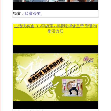
頻道：
綺豐茶業
生活快易通131-李婉萍 - 早餐吃得像皇帝 營養均
衡活力旺