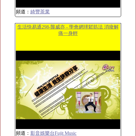
頻道：
綺豐茶業
生活快易通298-龔威亦 - 學會網球鬆筋法 消痠解
痛一身輕
頻道：
影音娛樂台Fujit Music