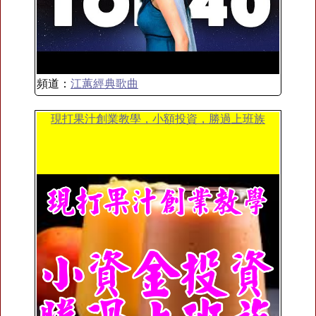
頻道：
江蕙經典歌曲
現打果汁創業教學，小額投資，勝過上班族