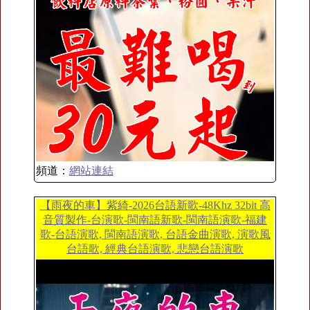
頻道：
網站連結
【雨夜的車】紫綺-2026台語新歌-48Khz 32bit 高
音質製作-台演歌-閩南語新歌-閩南語演歌-福建
歌-台語演歌, 閩南語演歌, 台語金曲演歌, 演歌風
台語歌, 經典台語演歌, 悲戀台語演歌