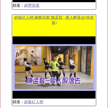
頻道：
綺豐茶業
超級紅人榜 練舞花絮 陳孟賢 - 愛人醉落去(地表
版)
頻道：
超級紅人榜