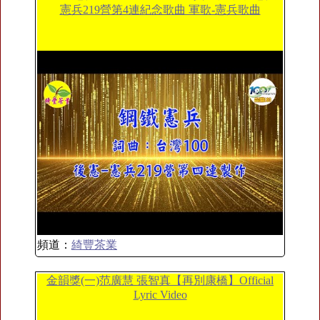
憲兵219營第4連紀念歌曲 軍歌-憲兵歌曲
頻道：
綺豐茶業
金韻獎(一)范廣慧 張智真【再別康橋】Official
Lyric Video