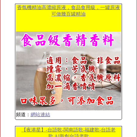
香氛機精油高濃縮原液，食品食用級，一罐原液
可做幾百罐精油
頻道：
網站連結
【夜港星】-台語歌-閩南語歌-福建歌-台語老
歌,AI新創台語老歌