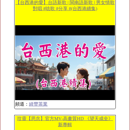
【台西港的愛】台語新歌 | 閩南語新歌 | 男女情歌
對唱 #唸歌 #分享 #(台西港續集)
頻道：
綺豐茶業
玟靈【思念】官方MV-高畫質HD 《望天成全》
新專輯