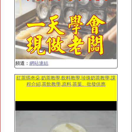
頻道：
網站連結
紅茶瑪奇朵,奶茶教學,飲料教學,珍珠奶茶教學,課
程介紹,茶飲教學,原料,茶葉、批發供應