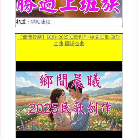
頻道：
網站連結
【鄉間晨曦】民歌-2025民歌創作-校園民歌-華語
金曲-國語金曲