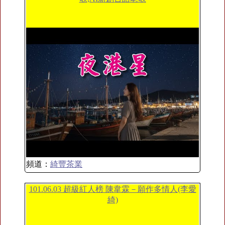
頻道：
綺豐茶業
101.06.03 超級紅人榜 陳韋霖－願作多情人(李愛
綺)