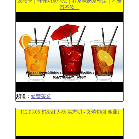
飲教學｜珍珠奶茶作法｜有茶味奶茶作法｜不苦
澀茶飲｜
頻道：
綺豐茶業
112.03.05 超級紅人榜 洪志明 - 叉燒包(謝金燕)