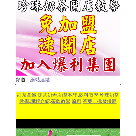
頻道：
網站連結
紅茶拿鐵,抹茶奶蓋,奶茶教學,飲料教學,珍珠奶茶
教學,課程介紹,茶飲教學,原料,茶葉、批發供應