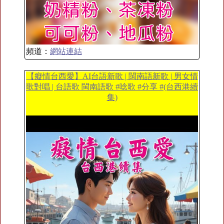
頻道：
網站連結
【癡情台西愛】AI台語新歌 | 閩南語新歌 | 男女情
歌對唱 | 台語歌 閩南語歌 #唸歌 #分享 #(台西港續
集)