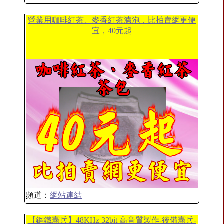
營業用咖啡紅茶、麥香紅茶濾泡，比拍賣網更便
宜，40元起
頻道：
網站連結
【鋼鐵憲兵】48KHz 32bit 高音質製作-後備憲兵-