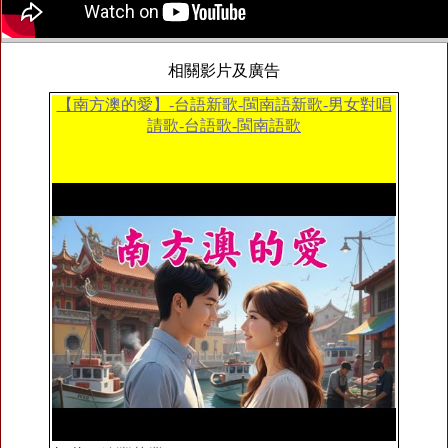
相關影片及廣告
【南方澳的愛】-台語新歌-閩南語新歌-男女對唱
請歌-台語歌-閩南語歌