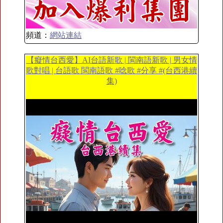
頻道：
網站連結
【癡情台西愛】AI台語新歌 | 閩南語新歌 | 男女情
歌對唱 | 台語歌 閩南語歌 #唸歌 #分享 #(台西港續
集)