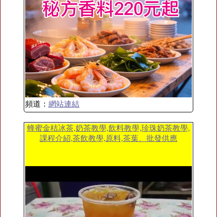
頻道：
網站連結
蜂蜜金桔冰茶,奶茶教學,飲料教學,珍珠奶茶教學,
課程介紹,茶飲教學,原料,茶葉、批發供應