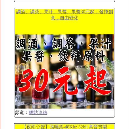
調酒、調茶、果汁、果漿、果醬30元起，發揮創
意，自由變化
頻道：
網站連結
【夜雨心聲】張曉柔-48Khz 32bit 高音質製