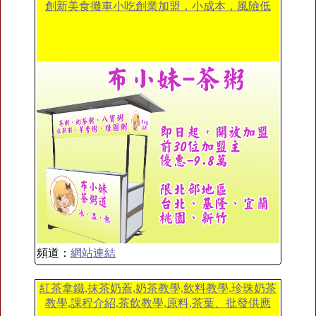
創新美食攤車小吃創業加盟，小成本，風險低
頻道：
網站連結
紅茶拿鐵,抹茶奶蓋,奶茶教學,飲料教學,珍珠奶茶
教學,課程介紹,茶飲教學,原料,茶葉、批發供應