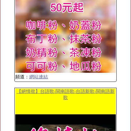
頻道：
網站連結
【絕情批】台語歌-閩南語歌-台語新歌-閩南語新
歌