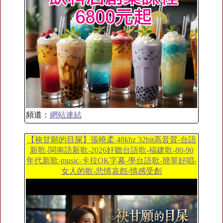
頻道：
網站連結
【袂甘願的目屎】張曉柔 48khz 32bit高音質-台語
新歌-閩南語新歌-2026好聽台語歌-福建歌-80-90
年代新歌-music-卡拉OK字幕-學台語歌-簡單好唱-
女人的歌-悲情哀怨-情感受創