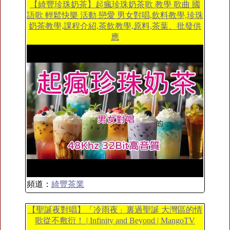
【綺豐珍珠奶茶】起瘋珍珠奶茶歌 教學 歌曲 國
語歌 輕鬆快樂 活動 戀愛 男女對唱,飲料教學,珍珠
奶茶教學,課程介紹,茶飲教學,原料,茶葉、批發供
應
頻道：
綺豐茶業
【聖誕夜對唱】「冷雨夜」裏過聖誕 大灣區的情
歌從不敷衍！ | Infinity and Beyond | MangoTV