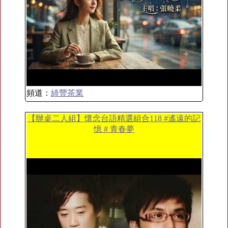
頻道：
綺豐茶業
【辦桌二人組】懷念台語精選組合118 #遙遠的記
憶 # 青春夢