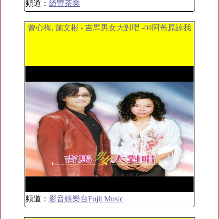
頻道：
綺豐茶業
曾心梅, 施文彬 - 吉馬男女大對唱 -04阿爸原諒我
頻道：
影音娛樂台Fujit Music