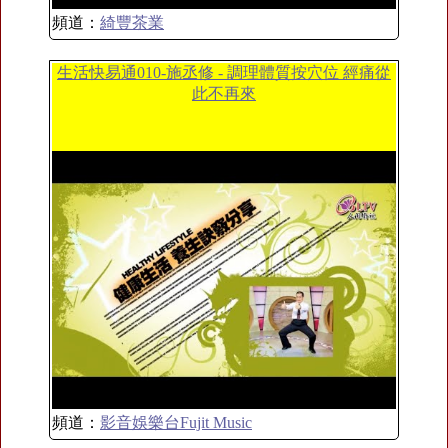
頻道：
綺豐茶業
生活快易通010-施丞修 - 調理體質按穴位 經痛從
此不再來
頻道：
影音娛樂台Fujit Music