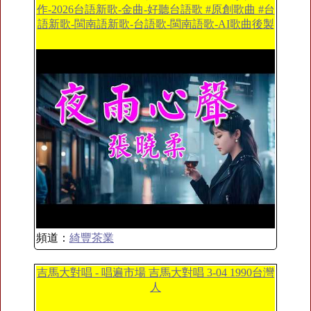
作-2026台語新歌-金曲-好聽台語歌 #原創歌曲 #台
語新歌-閩南語新歌-台語歌-閩南語歌-AI歌曲後製
頻道：
綺豐茶業
吉馬大對唱 - 唱遍市場 吉馬大對唱 3-04 1990台灣
人