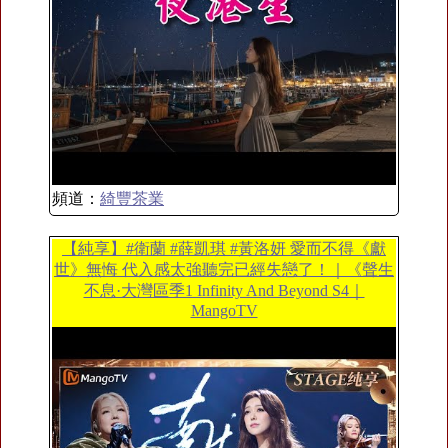
頻道：
綺豐茶業
【純享】#衛蘭 #薛凱琪 #黃洛妍 愛而不得《獻
世》無悔 代入感太強聽完已經失戀了！｜《聲生
不息·大灣區季1 Infinity And Beyond S4｜
MangoTV