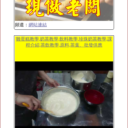
頻道：
網站連結
雞蛋糕教學,奶茶教學,飲料教學,珍珠奶茶教學,課
程介紹,茶飲教學,原料,茶葉、批發供應