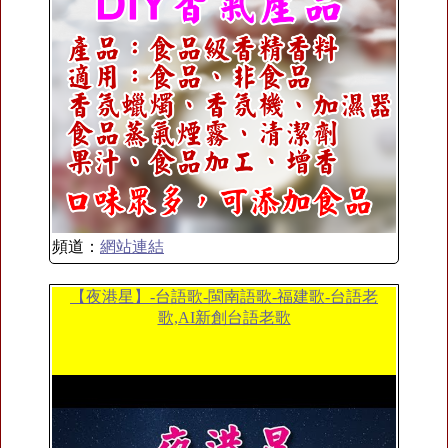
頻道：
網站連結
【夜港星】-台語歌-閩南語歌-福建歌-台語老
歌,AI新創台語老歌