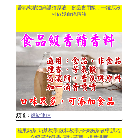
香氛機精油高濃縮原液，食品食用級，一罐原液
可做幾百罐精油
頻道：
網站連結
榛果奶茶,奶茶教學,飲料教學,珍珠奶茶教學,課程
介紹,茶飲教學,原料,茶葉、批發供應