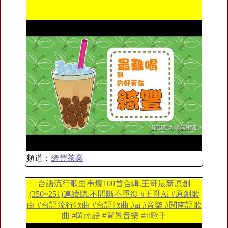
頻道：
綺豐茶業
台語流行歌曲串燒100首合輯.王哥最新原創
(350~251)連續聽.不間斷不重復 #王哥Ai #原創歌
曲 #台語流行歌曲 #台語歌曲 #ai #音樂 #閩南語歌
曲 #閩南語 #背景音樂 #ai歌手