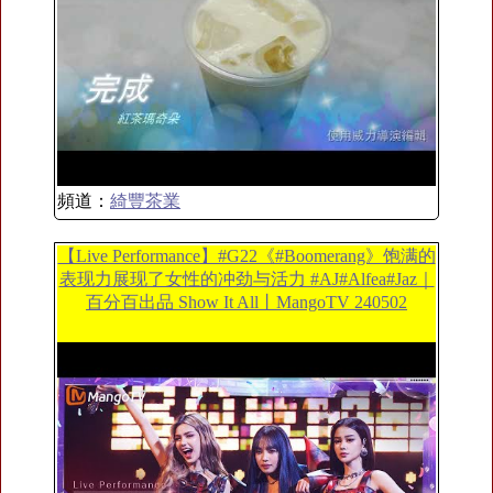
頻道：
綺豐茶業
【Live Performance】#G22《#Boomerang》饱满的
表现力展现了女性的冲劲与活力 #AJ#Alfea#Jaz｜
百分百出品 Show It All丨MangoTV 240502