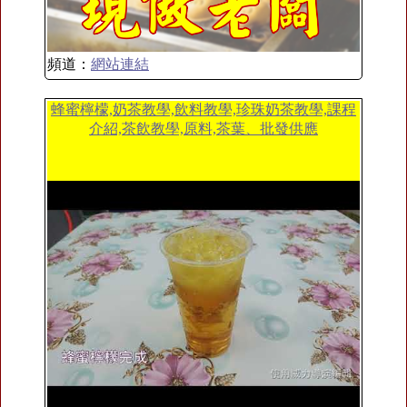
頻道：
網站連結
蜂蜜檸檬,奶茶教學,飲料教學,珍珠奶茶教學,課程
介紹,茶飲教學,原料,茶葉、批發供應