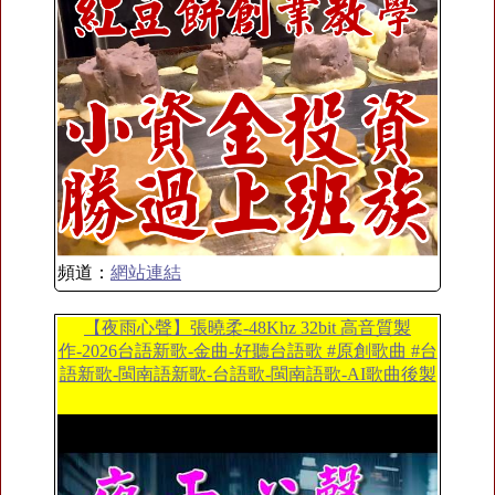
頻道：
網站連結
【夜雨心聲】張曉柔-48Khz 32bit 高音質製
作-2026台語新歌-金曲-好聽台語歌 #原創歌曲 #台
語新歌-閩南語新歌-台語歌-閩南語歌-AI歌曲後製