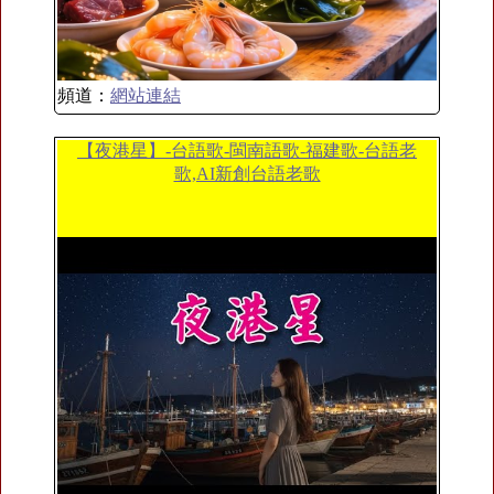
頻道：
網站連結
【夜港星】-台語歌-閩南語歌-福建歌-台語老
歌,AI新創台語老歌