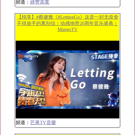
頻道：
綺豐茶業
【纯享】#蔡健雅《#LettingGo》这是一封无奈舍
不得放手的离别信｜动感地带20周年音乐盛典｜
MangoTV
頻道：
芒果TV音樂