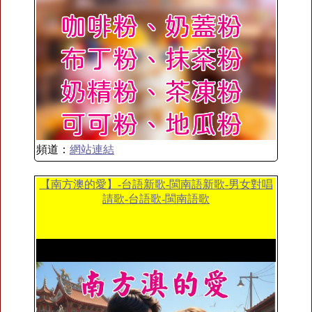
頻道：
網站連結
【南方澳的愛】-台語新歌-閩南語新歌-男女對唱
請歌-台語歌-閩南語歌