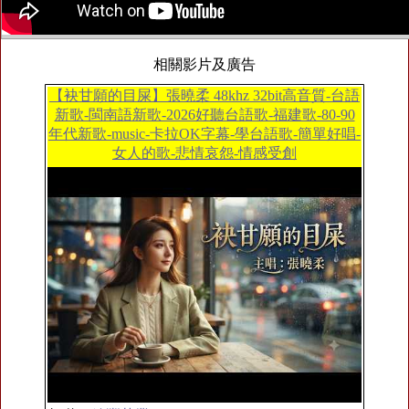
相關影片及廣告
【袂甘願的目屎】張曉柔 48khz 32bit高音質-台語
新歌-閩南語新歌-2026好聽台語歌-福建歌-80-90
年代新歌-music-卡拉OK字幕-學台語歌-簡單好唱-
女人的歌-悲情哀怨-情感受創