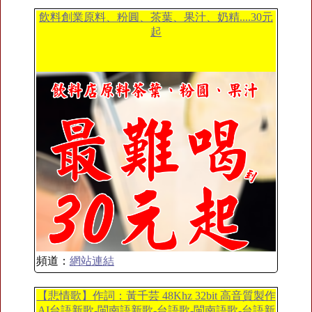
飲料創業原料、粉圓、茶葉、果汁、奶精....30元
起
頻道：
網站連結
【悲情歌】作詞：黃千芸 48Khz 32bit 高音質製作
AI台語新歌-閩南語新歌-台語歌-閩南語歌-台語新