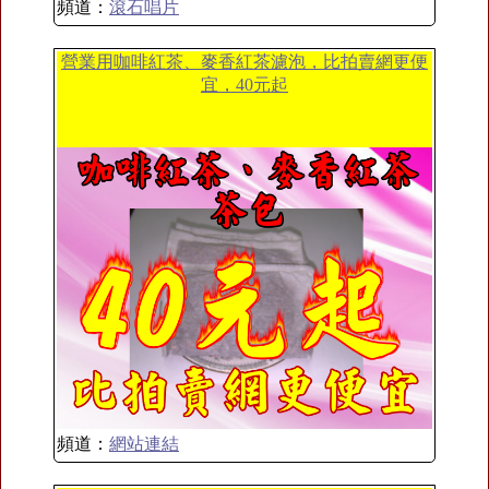
頻道：
滾石唱片
營業用咖啡紅茶、麥香紅茶濾泡，比拍賣網更便
宜，40元起
頻道：
網站連結