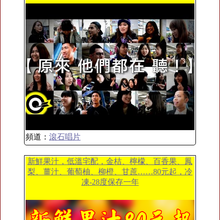
頻道：
滾石唱片
新鮮果汁，低溫宅配，金桔、檸檬、百香果、鳳
梨、薑汁、葡萄柚、柳橙、甘蔗……80元起，冷
凍-28度保存一年