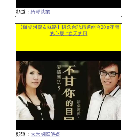
頻道：
綺豐茶業
【辦桌阿傑＆蘇路】懷念台語精選組合20 #花開
的心晟 #春天的風
頻道：
大禾國際傳媒