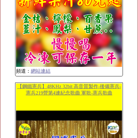
頻道：
網站連結
【鋼鐵憲兵】48KHz 32bit 高音質製作-後備憲兵-
憲兵219營第4連紀念歌曲 軍歌-憲兵歌曲