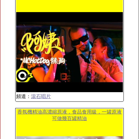
頻道：
滾石唱片
香氛機精油高濃縮原液，食品食用級，一罐原液
可做幾百罐精油