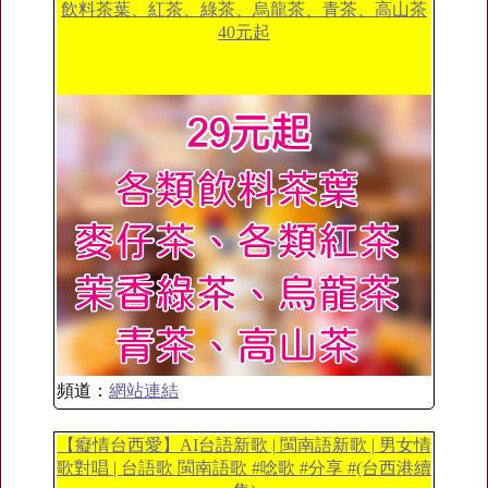
飲料茶葉、紅茶、綠茶、烏龍茶、青茶、高山茶
40元起
頻道：
網站連結
【癡情台西愛】AI台語新歌 | 閩南語新歌 | 男女情
歌對唱 | 台語歌 閩南語歌 #唸歌 #分享 #(台西港續