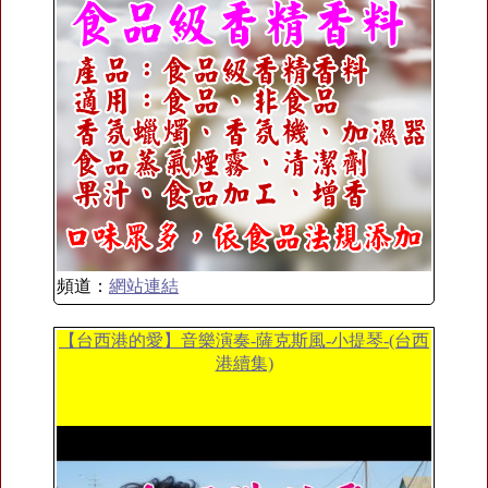
頻道：
網站連結
【台西港的愛】音樂演奏-薩克斯風-小提琴-(台西
港續集)