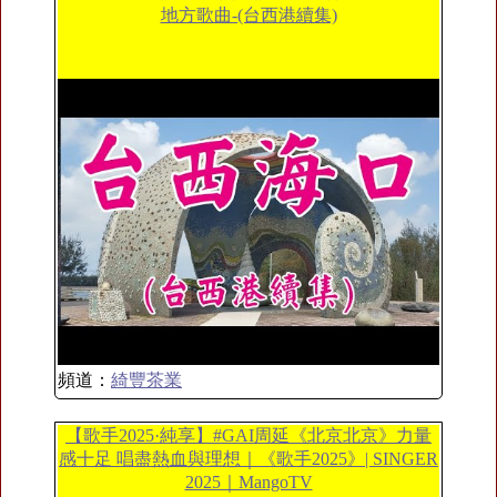
地方歌曲-(台西港續集)
頻道：
綺豐茶業
【歌手2025·純享】#GAI周延《北京北京》力量
感十足 唱盡熱血與理想｜《歌手2025》| SINGER
2025｜MangoTV