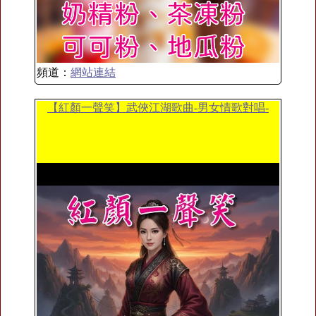
頻道：
網站連結
【紅顏一聲笑】武俠江湖歌曲-男女情歌對唱-