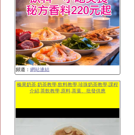
頻道：
網站連結
榛果奶茶,奶茶教學,飲料教學,珍珠奶茶教學,課程
介紹,茶飲教學,原料,茶葉、批發供應