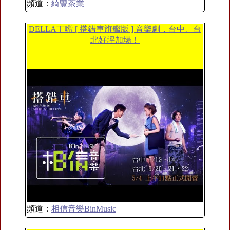
頻道：
綺豐茶業
DELLA丁噹 [ 搭錯車旗艦版 ] 音樂劇，台中、台
北好評加場！
頻道：
相信音樂BinMusic