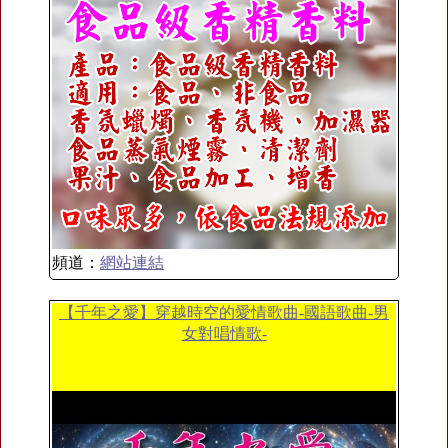
頻道：
網站連結
【千年之愛】穿越時空的愛情歌曲-國語歌曲-男
女對唱情歌-