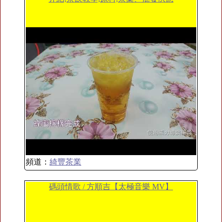
頻道：
綺豐茶業
碼頭情歌 / 方順吉【太極音樂 MV】