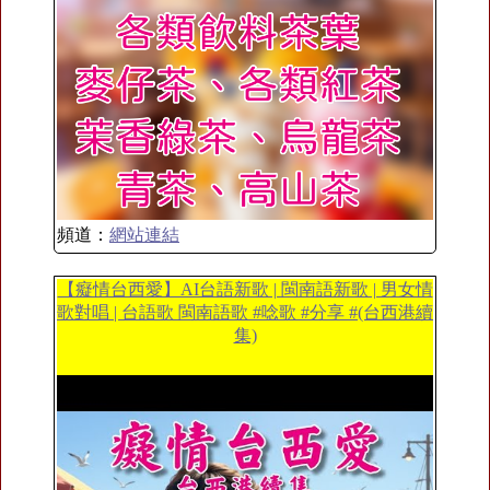
頻道：
網站連結
【癡情台西愛】AI台語新歌 | 閩南語新歌 | 男女情
歌對唱 | 台語歌 閩南語歌 #唸歌 #分享 #(台西港續
集)