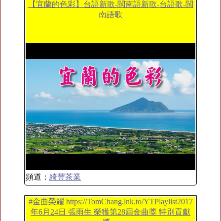
【宜蘭的色彩】台語新歌-閩南語新歌-台語歌-閩
南語歌
頻道：
綺豐茶業
#金曲榮耀 https://TomChang.lnk.to/YTPlaylist2017
年6月24日 張雨生 榮獲第28屆金曲獎 特別貢獻