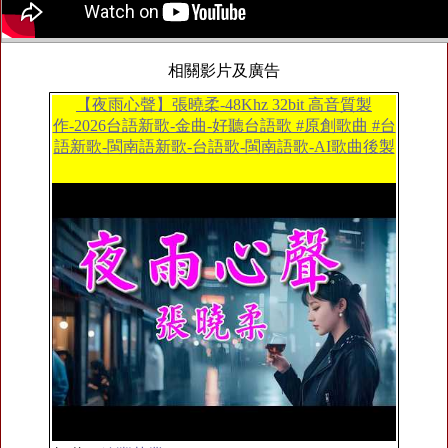
相關影片及廣告
【夜雨心聲】張曉柔-48Khz 32bit 高音質製
作-2026台語新歌-金曲-好聽台語歌 #原創歌曲 #台
語新歌-閩南語新歌-台語歌-閩南語歌-AI歌曲後製