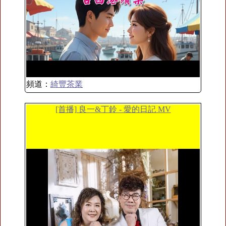
頻道：
綺豐茶業
[首播] 良一&丁鈴 - 愛的日記 MV