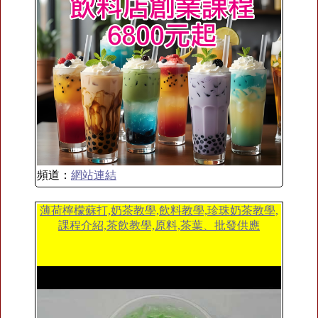
頻道：
網站連結
薄荷檸檬蘇打,奶茶教學,飲料教學,珍珠奶茶教學,
課程介紹,茶飲教學,原料,茶葉、批發供應