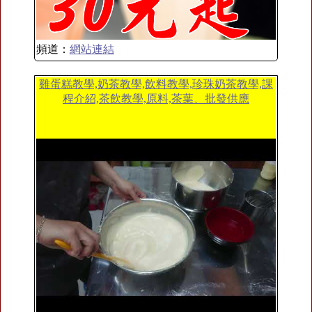
頻道：
網站連結
雞蛋糕教學,奶茶教學,飲料教學,珍珠奶茶教學,課
程介紹,茶飲教學,原料,茶葉、批發供應