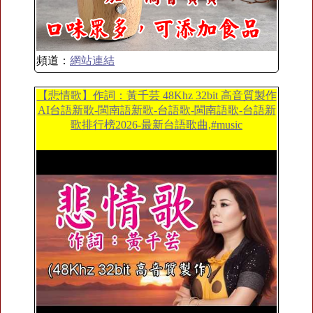
頻道：
網站連結
【悲情歌】作詞：黃千芸 48Khz 32bit 高音質製作
AI台語新歌-閩南語新歌-台語歌-閩南語歌-台語新
歌排行榜2026-最新台語歌曲,#music