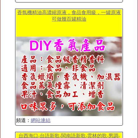
香氛機精油高濃縮原液，食品食用級，一罐原液
可做幾百罐精油
頻道：
網站連結
台西海口-台語新歌-閩南語新歌-雲林的歌-男調-