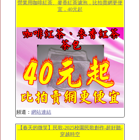
營業用咖啡紅茶、麥香紅茶濾泡，比拍賣網更便
宜，40元起
頻道：
網站連結
【春天的微笑】民歌-2025校園民歌創作-超好聽-
穿越時空