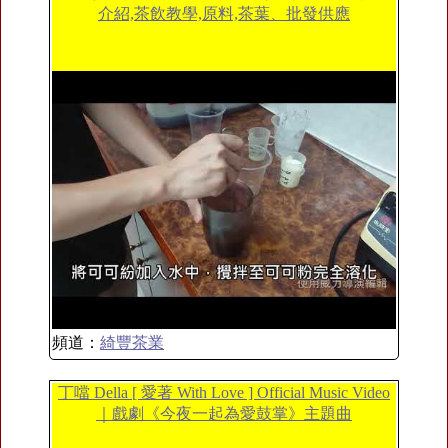
介紹,茶飲教學,原料,茶葉、批發供應
頻道：
綺豐茶業
丁噹 Della [ 愛著 With Love ] Official Music Video
｜戲劇《今夜一起為愛鼓掌》主題曲