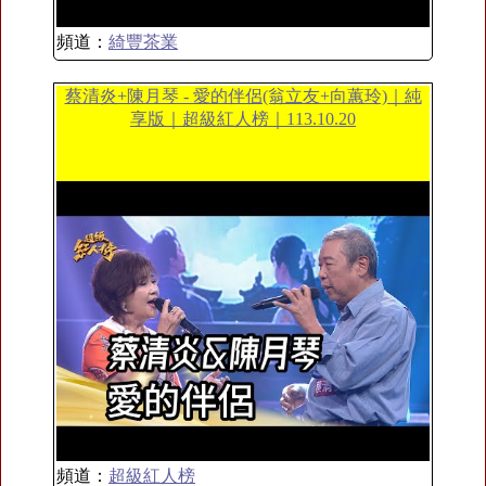
頻道：
綺豐茶業
蔡清炎+陳月琴 - 愛的伴侶(翁立友+向蕙玲)｜純
享版｜超級紅人榜｜113.10.20
頻道：
超級紅人榜