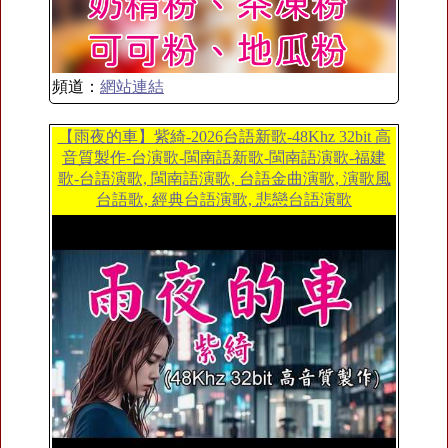
頻道：
網站連結
【雨夜的車】紫綺-2026台語新歌-48Khz 32bit 高
音質製作-台演歌-閩南語新歌-閩南語演歌-福建
歌-台語演歌, 閩南語演歌, 台語金曲演歌, 演歌風
台語歌, 經典台語演歌, 悲戀台語演歌