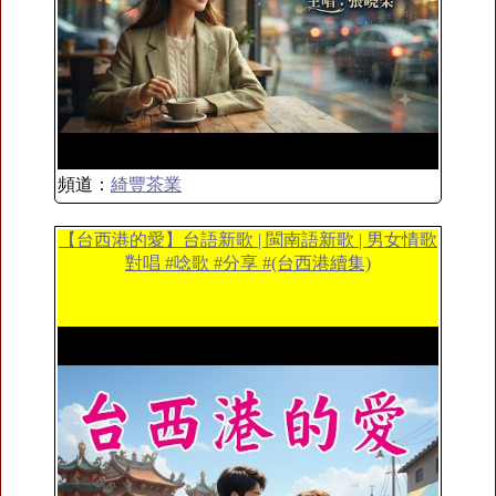
頻道：
綺豐茶業
【台西港的愛】台語新歌 | 閩南語新歌 | 男女情歌
對唱 #唸歌 #分享 #(台西港續集)