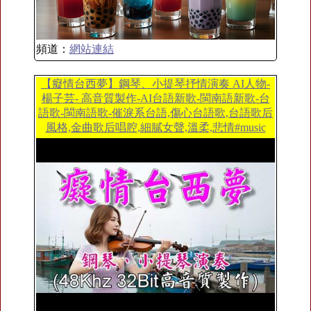
頻道：
網站連結
【癡情台西夢】鋼琴、小提琴抒情演奏 AI人物-
楊子芸- 高音質製作-AI台語新歌-閩南語新歌-台
語歌-閩南語歌-催淚系台語,傷心台語歌,台語歌后
風格,金曲歌后唱腔,細膩女聲,溫柔,悲情#music