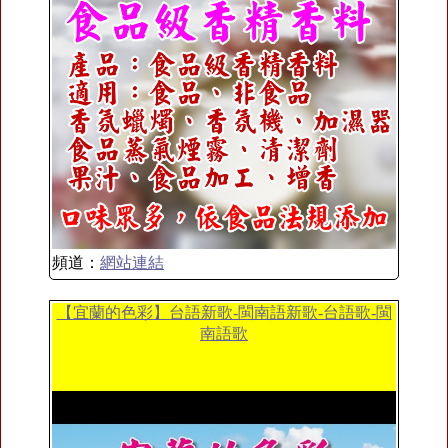
頻道：
網站連結
【宜蘭的色彩】台語新歌-閩南語新歌-台語歌-閩
南語歌