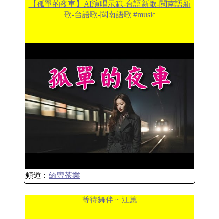
【孤單的夜車】AI演唱示範-台語新歌-閩南語新
歌-台語歌-閩南語歌 #music
頻道：
綺豐茶業
等待舞伴 ~ 江蕙