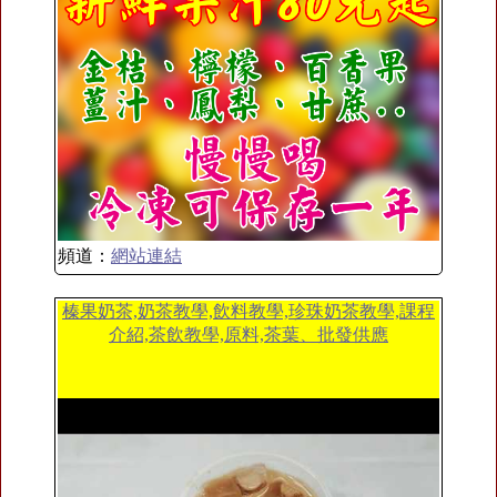
頻道：
網站連結
榛果奶茶,奶茶教學,飲料教學,珍珠奶茶教學,課程
介紹,茶飲教學,原料,茶葉、批發供應