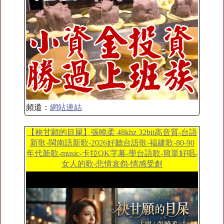
頻道：
網站連結
【袂甘願的目屎】張曉柔 48khz 32bit高音質-台語
新歌-閩南語新歌-2026好聽台語歌-福建歌-80-90
年代新歌-music-卡拉OK字幕-學台語歌-簡單好唱-
女人的歌-悲情哀怨-情感受創