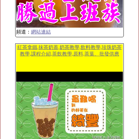
頻道：
網站連結
紅茶拿鐵,抹茶奶蓋,奶茶教學,飲料教學,珍珠奶茶
教學,課程介紹,茶飲教學,原料,茶葉、批發供應