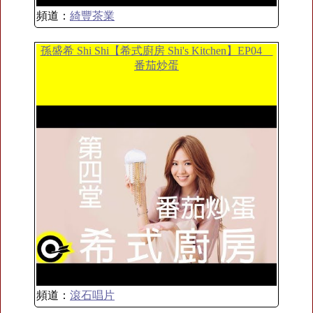
頻道：
綺豐茶業
孫盛希 Shi Shi【希式廚房 Shi's Kitchen】EP04＿
番茄炒蛋
頻道：
滾石唱片