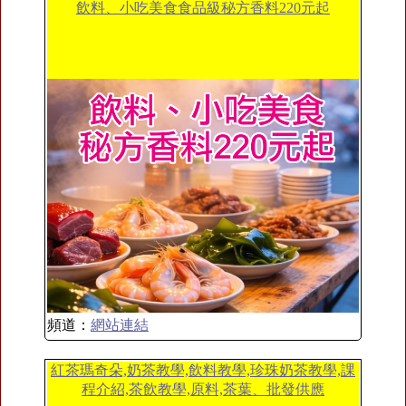
飲料、小吃美食食品級秘方香料220元起
頻道：
網站連結
紅茶瑪奇朵,奶茶教學,飲料教學,珍珠奶茶教學,課
程介紹,茶飲教學,原料,茶葉、批發供應