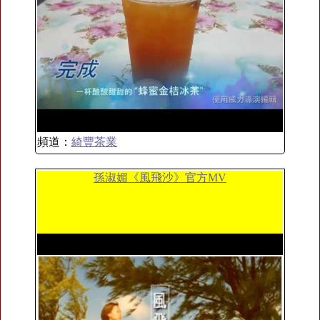
頻道：
綺豐茶業
孫淑媚《風飛沙》官方MV