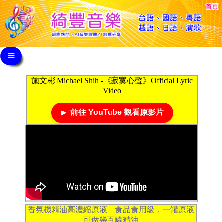
≡
施文彬 Michael Shih -《寂寞心聲》Official Lyric
Video
前往 YouTube 觀看原影片
香氛機精油高濃縮原液，食品食用級，一罐原液
可做幾百罐精油