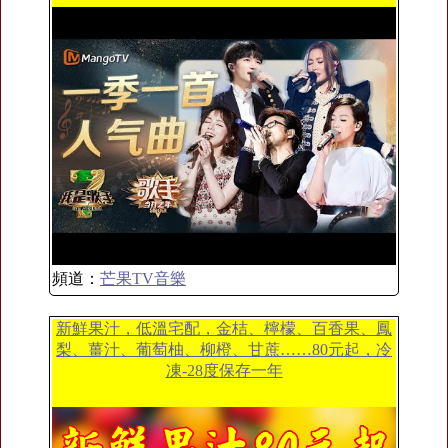
頻道：
芒果TV音樂
新鮮果汁，低溫宅配，金桔、檸檬、百香果、鳳
梨、薑汁、葡萄柚、柳橙、甘蔗……80元起，冷
凍-28度保存一年