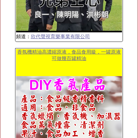
頻道：
欣代聲視育樂事業有限公司
香氛機精油高濃縮原液，食品食用級，一罐原液
可做幾百罐精油