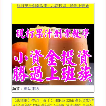
現打果汁創業教學，小額投資，勝過上班族
頻道：
網站連結
【悲情歌】作詞：黃千芸 48Khz 32bit 高音質製作
AI台語新歌-閩南語新歌-台語歌-閩南語歌-台語新