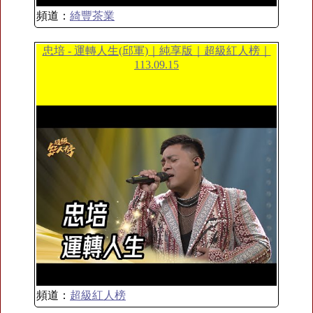
頻道：
綺豐茶業
忠培 - 運轉人生(邱軍)｜純享版｜超級紅人榜｜
113.09.15
頻道：
超級紅人榜