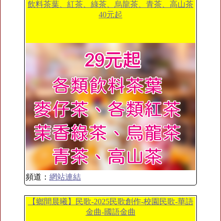
飲料茶葉、紅茶、綠茶、烏龍茶、青茶、高山茶
40元起
頻道：
網站連結
【鄉間晨曦】民歌-2025民歌創作-校園民歌-華語
金曲-國語金曲