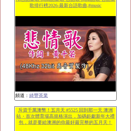
歌排行榜2026-最新台語歌曲,#music
頻道：
綺豐茶業
斥資千萬澳幣！五月天 #5525 回到那一天 澳洲
站・首次體育場高規格演出，加碼鉅獻新年大禮
包，就是要給澳洲的你最好最完整的五月天！