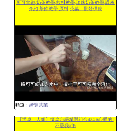
可可拿鐵,奶茶教學,飲料教學,珍珠奶茶教學,課程
介紹,茶飲教學,原料,茶葉、批發供應
頻道：
綺豐茶業
【辦桌二人組】懷念台語精選組合424 #心愛的!
不愛我#衝