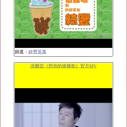
頻道：
綺豐茶業
洪榮宏《想你的彼條歌》官方MV