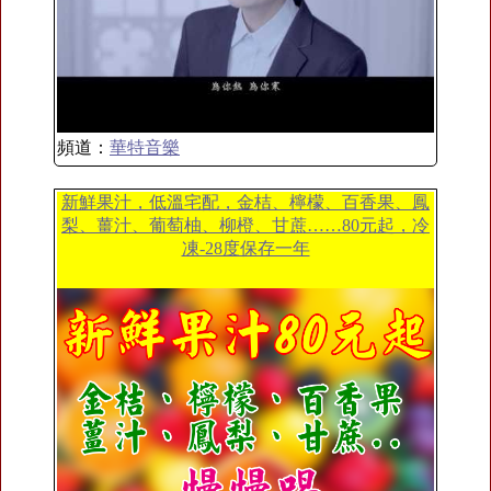
頻道：
華特音樂
新鮮果汁，低溫宅配，金桔、檸檬、百香果、鳳
梨、薑汁、葡萄柚、柳橙、甘蔗……80元起，冷
凍-28度保存一年