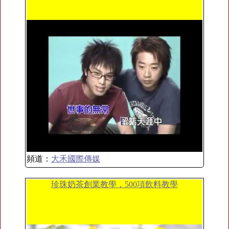
頻道：
大禾國際傳媒
珍珠奶茶創業教學，500項飲料教學