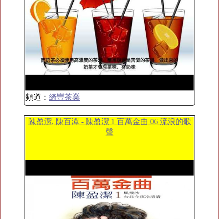
頻道：
綺豐茶業
陳盈潔, 陳百潭 - 陳盈潔 1 百萬金曲 06 流浪的歌
聲