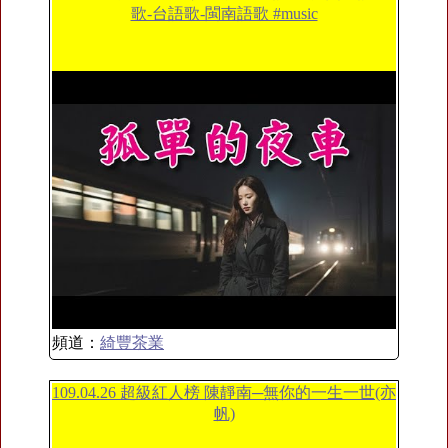
歌-台語歌-閩南語歌 #music
頻道：
綺豐茶業
109.04.26 超級紅人榜 陳靜南─無你的一生一世(亦
帆)