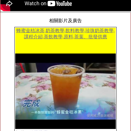
相關影片及廣告
蜂蜜金桔冰茶,奶茶教學,飲料教學,珍珠奶茶教學,
課程介紹,茶飲教學,原料,茶葉、批發供應