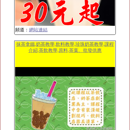
頻道：
網站連結
抹茶拿鐵,奶茶教學,飲料教學,珍珠奶茶教學,課程
介紹,茶飲教學,原料,茶葉、批發供應