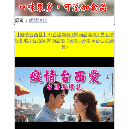
頻道：
網站連結
【癡情台西愛】AI台語新歌 | 閩南語新歌 | 男女情
歌對唱 | 台語歌 閩南語歌 #唸歌 #分享 #(台西港續
集)