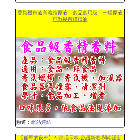
香氛機精油高濃縮原液，食品食用級，一罐原液
可做幾百罐精油
頻道：
網站連結
【孤單的夜車】AI演唱示範-台語新歌-閩南語新