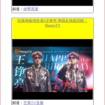
頻道：
綺豐茶業
经典神曲缔造者#王铮亮 弹唱名场面回顾｜
MangoTV
頻道：
芒果TV音樂