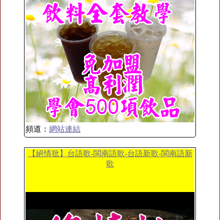
頻道：
網站連結
【絕情批】台語歌-閩南語歌-台語新歌-閩南語新
歌