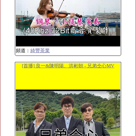
頻道：
綺豐茶業
[首播] 良一&陳明陽、洪彬朝 - 兄弟仝心MV