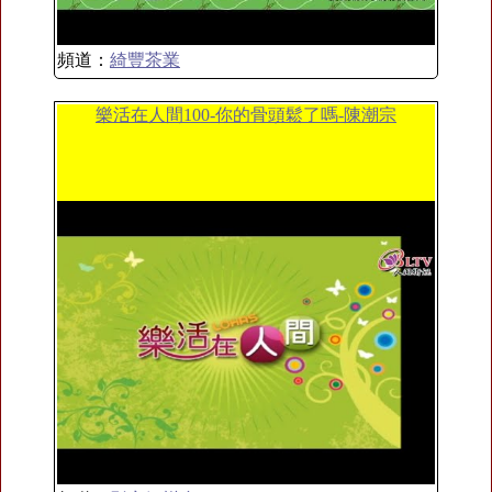
頻道：
綺豐茶業
樂活在人間100-你的骨頭鬆了嗎-陳潮宗