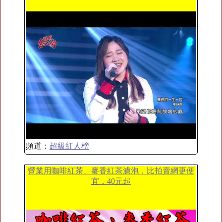
頻道：
超級紅人榜
營業用咖啡紅茶、麥香紅茶濾泡，比拍賣網更便
宜，40元起