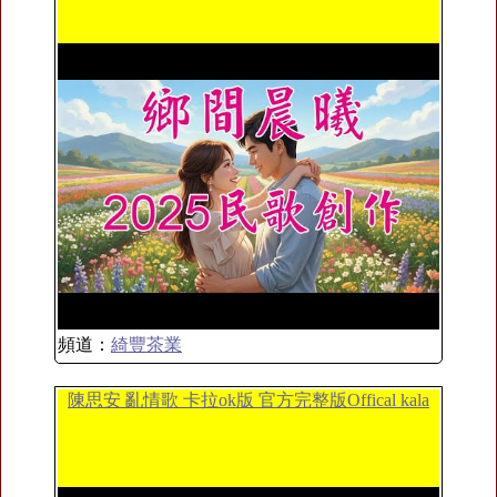
頻道：
綺豐茶業
陳思安 亂情歌 卡拉ok版 官方完整版Offical kala