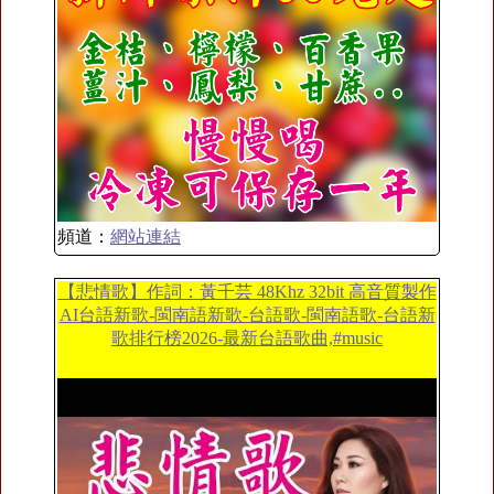
頻道：
網站連結
【悲情歌】作詞：黃千芸 48Khz 32bit 高音質製作
AI台語新歌-閩南語新歌-台語歌-閩南語歌-台語新
歌排行榜2026-最新台語歌曲,#music