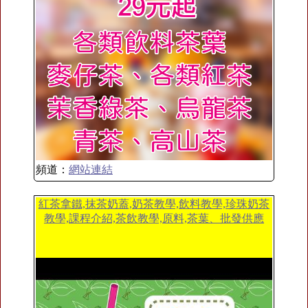
頻道：
網站連結
紅茶拿鐵,抹茶奶蓋,奶茶教學,飲料教學,珍珠奶茶
教學,課程介紹,茶飲教學,原料,茶葉、批發供應