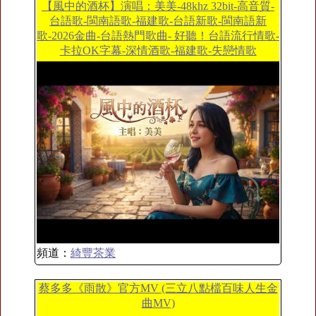
【風中的酒杯】演唱：美美-48khz 32bit-高音質-
台語歌-閩南語歌-福建歌-台語新歌-閩南語新
歌-2026金曲-台語熱門歌曲- 好聽！台語流行情歌-
卡拉OK字幕-深情酒歌-福建歌-失戀情歌
頻道：
綺豐茶業
蔡多多《雨散》官方MV (三立八點檔百味人生金
曲MV)