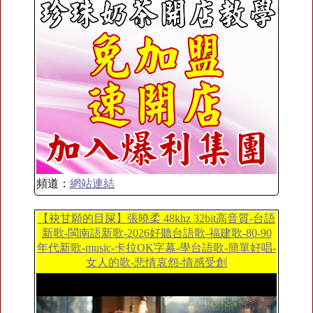
頻道：
網站連結
【袂甘願的目屎】張曉柔 48khz 32bit高音質-台語
新歌-閩南語新歌-2026好聽台語歌-福建歌-80-90
年代新歌-music-卡拉OK字幕-學台語歌-簡單好唱-
女人的歌-悲情哀怨-情感受創