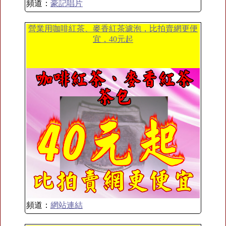
頻道：
豪記唱片
營業用咖啡紅茶、麥香紅茶濾泡，比拍賣網更便
宜，40元起
頻道：
網站連結