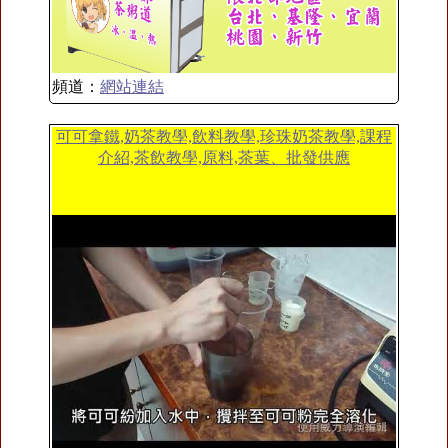
頻道：
網站連結
可可拿鐵,奶茶教學,飲料教學,珍珠奶茶教學,課程
介紹,茶飲教學,原料,茶葉、批發供應