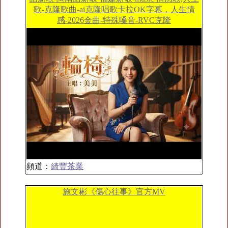
歌-克隆歌曲-ai克隆唱歌卡拉OK字幕，人生情
感-2026金曲-特殊嗓音-RVC克隆
頻道：
綺豐茶業
施文彬《傷心往事》官方MV