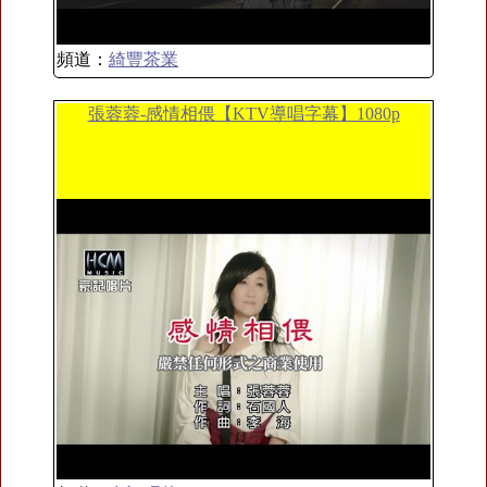
頻道：
綺豐茶業
張蓉蓉-感情相偎【KTV導唱字幕】1080p