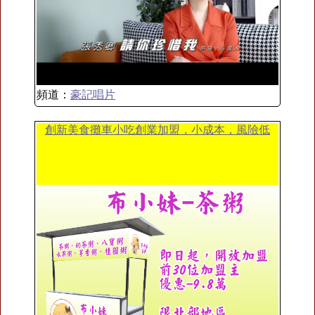
頻道：
豪記唱片
創新美食攤車小吃創業加盟，小成本，風險低