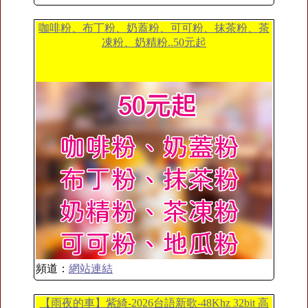
咖啡粉、布丁粉、奶蓋粉、可可粉、抹茶粉、茶
凍粉、奶精粉..50元起
頻道：
網站連結
【雨夜的車】紫綺-2026台語新歌-48Khz 32bit 高