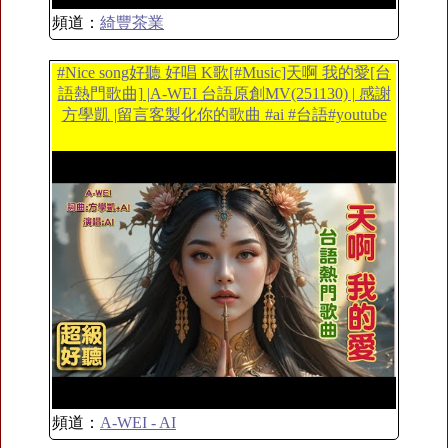
頻道：
綺豐茶業
#Nice song好聽 好唱 K歌[#Music]天啊 我的愛[台
語熱門歌曲] |A-WEI 台語原創MV(251130) | 感謝
方學凱 |留言客製化你的歌曲 #ai #台語#youtube
頻道：
A-WEI - AI