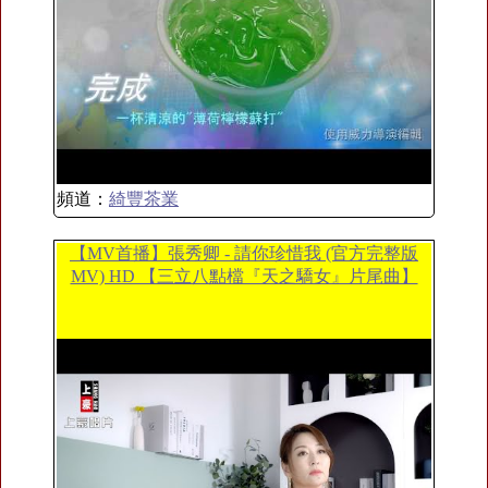
頻道：
綺豐茶業
【MV首播】張秀卿 - 請你珍惜我 (官方完整版
MV) HD 【三立八點檔『天之驕女』片尾曲】