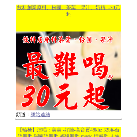
飲料創業原料、粉圓、茶葉、果汁、奶精....30元
起
頻道：
網站連結
【輪椅】演唱：美美 -好聽-高音質48khz 32bit-台
語新歌-閩南語新歌-福建新歌-music-情感歌,人生