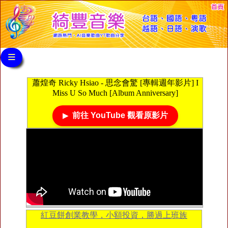
≡
蕭煌奇 Ricky Hsiao - 思念會驚 [專輯週年影片] I
Miss U So Much [Album Anniversary]
前往 YouTube 觀看原影片
紅豆餅創業教學，小額投資，勝過上班族