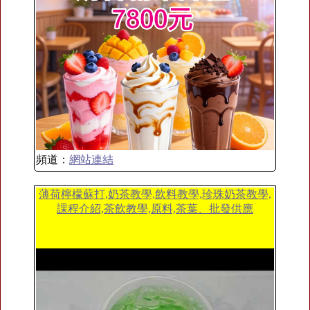
頻道：
網站連結
薄荷檸檬蘇打,奶茶教學,飲料教學,珍珠奶茶教學,
課程介紹,茶飲教學,原料,茶葉、批發供應