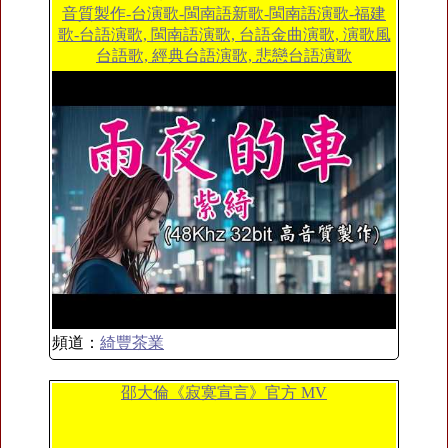
音質製作-台演歌-閩南語新歌-閩南語演歌-福建
歌-台語演歌, 閩南語演歌, 台語金曲演歌, 演歌風
台語歌, 經典台語演歌, 悲戀台語演歌
頻道：
綺豐茶業
邵大倫《寂寞宣言》官方 MV