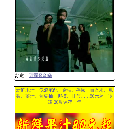
頻道：
阿爾發音樂
新鮮果汁，低溫宅配，金桔、檸檬、百香果、鳳
梨、薑汁、葡萄柚、柳橙、甘蔗……80元起，冷
凍-28度保存一年