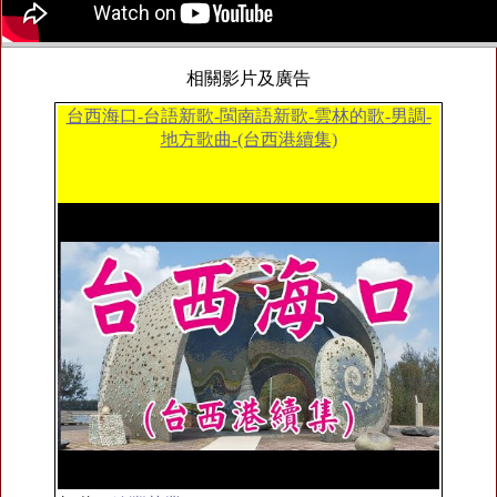
相關影片及廣告
台西海口-台語新歌-閩南語新歌-雲林的歌-男調-
地方歌曲-(台西港續集)