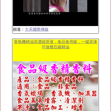
頻道：
大禾國際傳媒
香氛機精油高濃縮原液，食品食用級，一罐原液
可做幾百罐精油