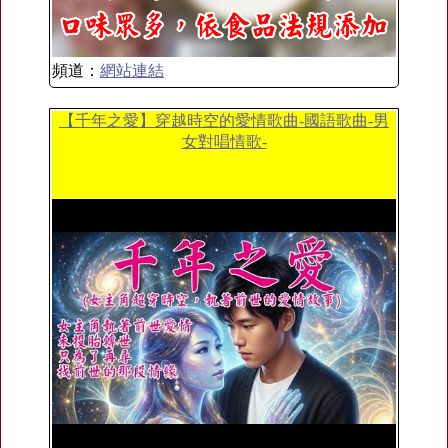
頻道：
網站連結
【千年之愛】穿越時空的愛情歌曲-國語歌曲-男
女對唱情歌-