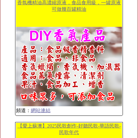
香氛機精油高濃縮原液，食品食用級，一罐原液
可做幾百罐精油
頻道：
網站連結
【愛上蘇澳】2025民歌創作-好聽民歌-華語民歌-
民歌年代