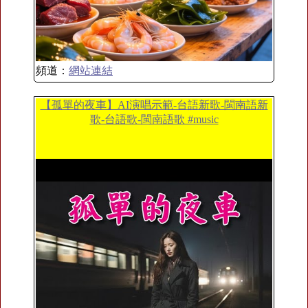
頻道：
網站連結
【孤單的夜車】AI演唱示範-台語新歌-閩南語新
歌-台語歌-閩南語歌 #music