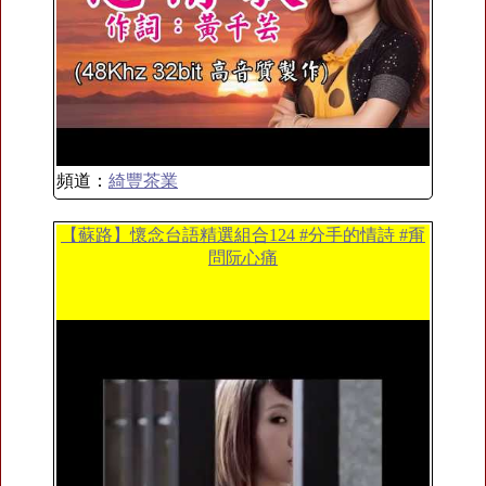
頻道：
綺豐茶業
【蘇路】懷念台語精選組合124 #分手的情詩 #甭
問阮心痛