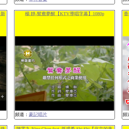
語新
楊 靜-鴛鴦夢醒【KTV導唱字幕】1080p
香
頻道：
豪記唱片
頻
珍珠
陳零九 Nine Chen feat. 孫盛希 Shi Shi【北京的夜