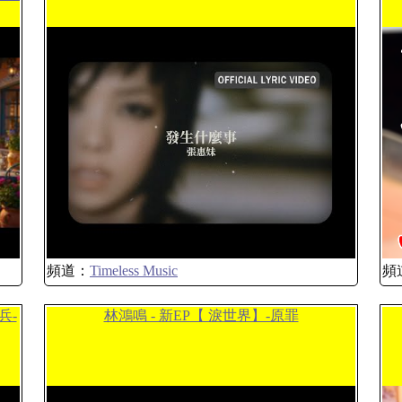
頻道：
Timeless Music
頻
兵-
林鴻鳴 - 新EP【 淚世界】-原罪