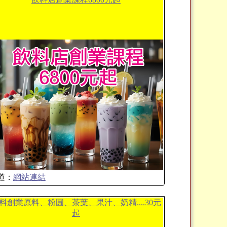
道：
網站連結
料創業原料、粉圓、茶葉、果汁、奶精....30元
起