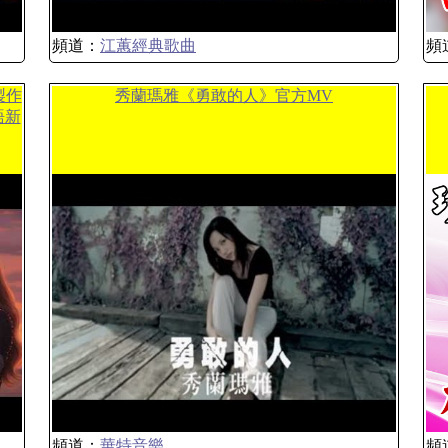
頻道：
江蕙經典歌曲
頻
製作
秀蘭瑪雅《勇敢的人》官方MV
語新
頻道：
華特音樂
頻