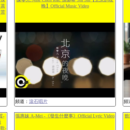
｜茶
晚】Official Music Video
不苦
頻道：
滾石唱片
頻
質-
張惠妹 A-Mei -《發生什麼事》Official Lyric Video
飲
新
歌-