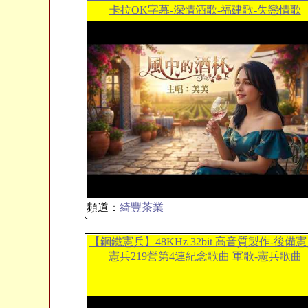
卡拉OK字幕-深情酒歌-福建歌-失戀情歌
頻道：
綺豐茶業
【鋼鐵憲兵】48KHz 32bit 高音質製作-後備憲
憲兵219營第4連紀念歌曲 軍歌-憲兵歌曲