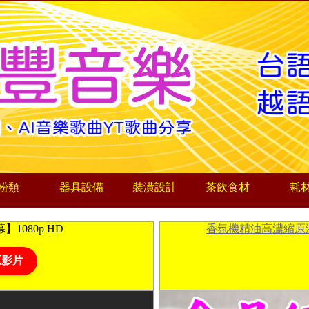
粉類
器具設備
裝潢設計
茶飲食材
耗
1080p HD
香氛機精油高濃縮原
原影片