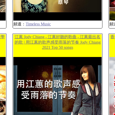
頻道：
Timeless Music
頻
教學
江蕙 Jody Chiang - 江蕙好聽的歌曲 - 江蕙最出名
香
的歌 | 用江蕙的歌声感受雨落的节奏 Jody Chiang
2021 Top 50 songs