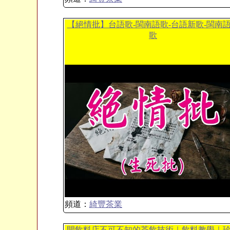
【絕情批】台語歌-閩南語歌-台語新歌-閩南
歌
頻道：
綺豐茶業
開飲料店不可不知的茶飲技術｜飲料教學｜