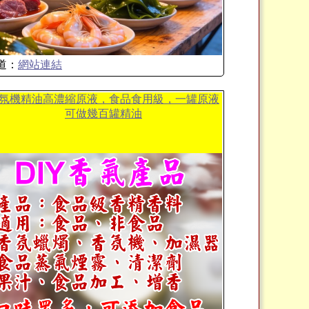
道：
網站連結
氛機精油高濃縮原液，食品食用級，一罐原液
可做幾百罐精油