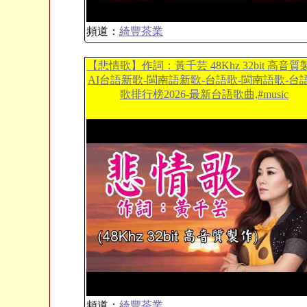
頻道：
綺豐茶業
【悲情歌】作詞：黃千芸 48Khz 32bit 高音質
AI台語新歌-閩南語新歌-台語歌-閩南語歌-台
歌排行榜2026-最新台語歌曲,#music
頻道：
綺豐茶業