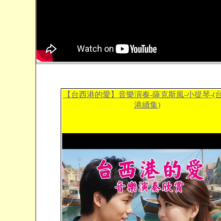
【台西港的愛】音樂演奏-薩克斯風-小提琴-(
港續集)