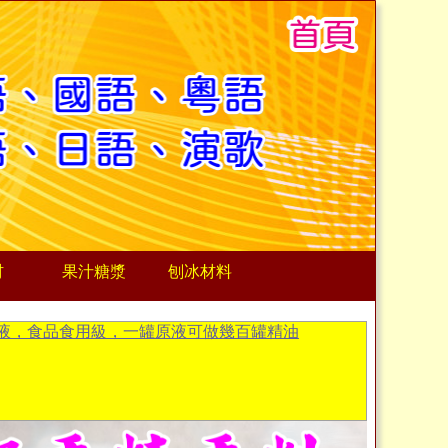
材
果汁糖漿
刨冰材料
液，食品食用級，一罐原液可做幾百罐精油