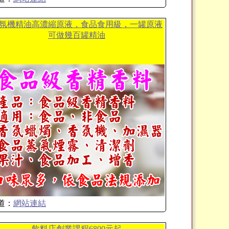
氛機精油高濃縮原液，食品食用級，一罐原液
可做幾百罐精油
道：
網站連結
飲料店創業課程6800元起