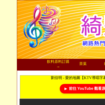
飲料
原料訂購
茶葉
→
劉信明 - 愛的地圖【KTV導唱字幕】
前往 YouTube 觀看