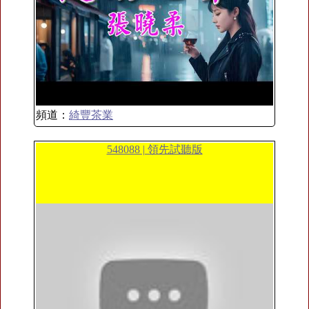
頻道：
綺豐茶業
548088 | 領先試聽版