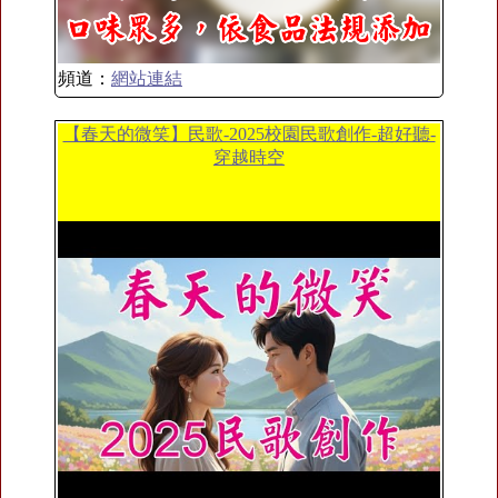
頻道：
網站連結
【春天的微笑】民歌-2025校園民歌創作-超好聽-
穿越時空