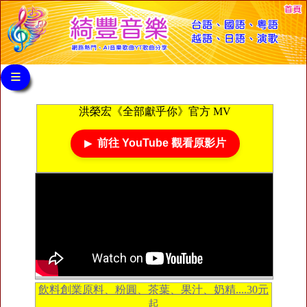
≡
洪榮宏《全部獻乎你》官方 MV
前往 YouTube 觀看原影片
飲料創業原料、粉圓、茶葉、果汁、奶精....30元
起