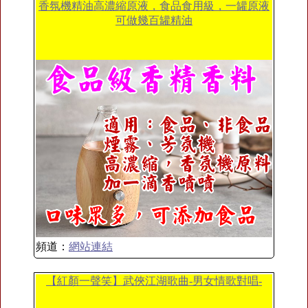
香氛機精油高濃縮原液，食品食用級，一罐原液
可做幾百罐精油
頻道：
網站連結
【紅顏一聲笑】武俠江湖歌曲-男女情歌對唱-