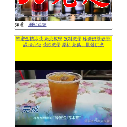
頻道：
網站連結
蜂蜜金桔冰茶,奶茶教學,飲料教學,珍珠奶茶教學,
課程介紹,茶飲教學,原料,茶葉、批發供應