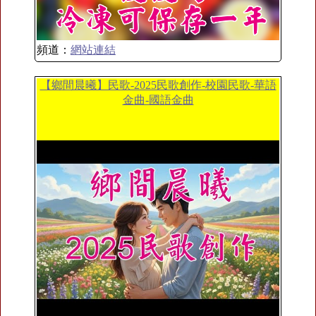
頻道：
網站連結
【鄉間晨曦】民歌-2025民歌創作-校園民歌-華語
金曲-國語金曲