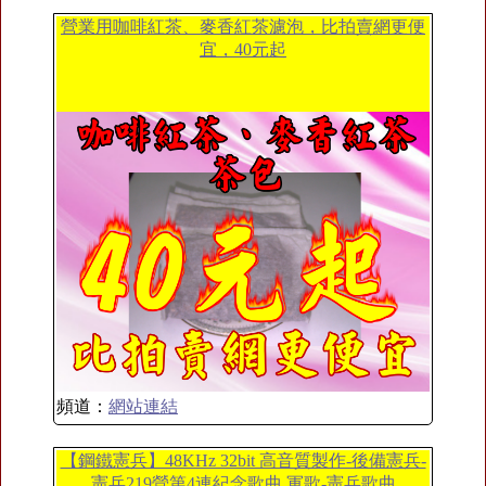
營業用咖啡紅茶、麥香紅茶濾泡，比拍賣網更便
宜，40元起
頻道：
網站連結
【鋼鐵憲兵】48KHz 32bit 高音質製作-後備憲兵-
憲兵219營第4連紀念歌曲 軍歌-憲兵歌曲