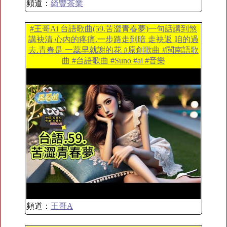
頻道：
綺豐茶業
#王哥Ai 台語歌曲(59.苦澀青春夢)一句話講到煞
講袂清 心內的疼痛.一步路走到暗 走袂返 咱的過
去.青春是 一蕊早就謝的花 #原創歌曲 #閩南語歌
曲 #台語歌曲 #Suno #ai #音樂
頻道：
王哥A