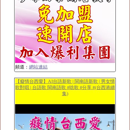
頻道：
網站連結
【癡情台西愛】AI台語新歌 | 閩南語新歌 | 男女情
歌對唱 | 台語歌 閩南語歌 #唸歌 #分享 #(台西港續
集)