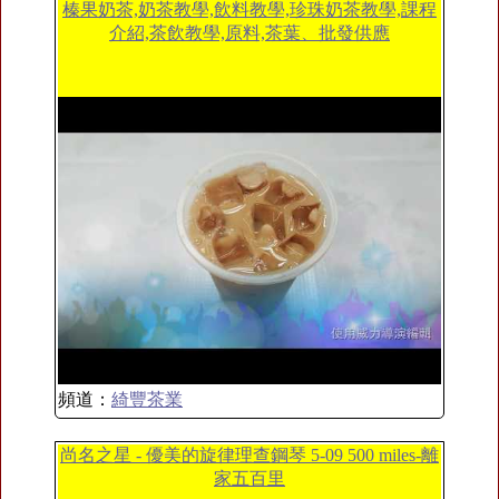
榛果奶茶,奶茶教學,飲料教學,珍珠奶茶教學,課程
介紹,茶飲教學,原料,茶葉、批發供應
頻道：
綺豐茶業
尚名之星 - 優美的旋律理查鋼琴 5-09 500 miles-離
家五百里