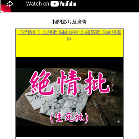
相關影片及廣告
【絕情批】台語歌-閩南語歌-台語新歌-閩南語新
歌