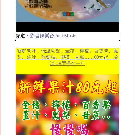
頻道：
影音娛樂台Fujit Music
新鮮果汁，低溫宅配，金桔、檸檬、百香果、鳳
梨、薑汁、葡萄柚、柳橙、甘蔗……80元起，冷
凍-28度保存一年