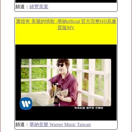
頻道：
綺豐茶業
蕭煌奇 美麗的情歌 -華納official 官方完整HD高畫
質版MV
頻道：
華納音樂 Warner Music Taiwan