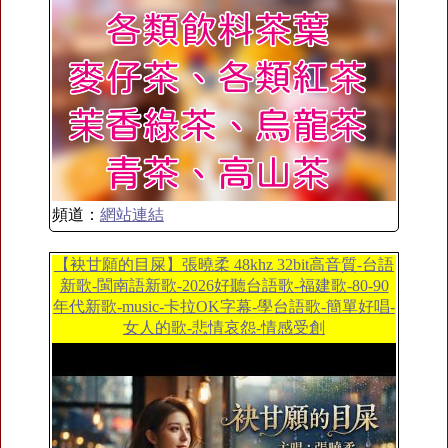
頻道：
網站連結
【袂甘願的目屎】張曉柔 48khz 32bit高音質-台語
新歌-閩南語新歌-2026好聽台語歌-福建歌-80-90
年代新歌-music-卡拉OK字幕-學台語歌-簡單好唱-
女人的歌-悲情哀怨-情感受創