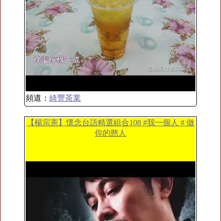
頻道：
綺豐茶業
【楊宗憲】懷念台語精選組合108 #我一個人 # 做
你的憨人