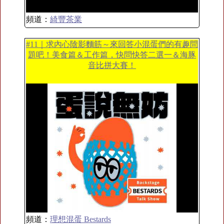
頻道：
綺豐茶業
#11｜求內心陰影麵筋～來回答小混蛋們的有趣問
題吧！美食篇＆工作篇，快問快答二選一＆海豚
音比拼大賽！
頻道：
理想混蛋 Bestards