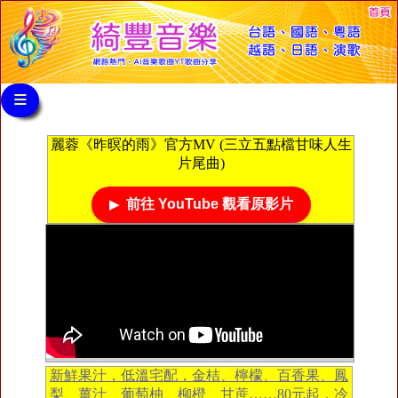
≡
麗蓉《昨暝的雨》官方MV (三立五點檔甘味人生
片尾曲)
前往 YouTube 觀看原影片
新鮮果汁，低溫宅配，金桔、檸檬、百香果、鳳
梨、薑汁、葡萄柚、柳橙、甘蔗……80元起，冷