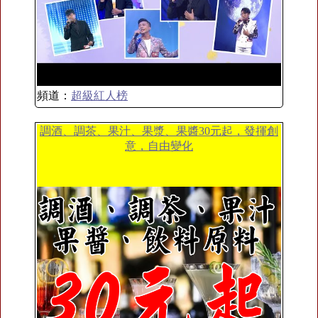
頻道：
超級紅人榜
調酒、調茶、果汁、果漿、果醬30元起，發揮創
意，自由變化