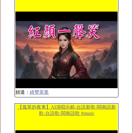
頻道：
綺豐茶業
【孤單的夜車】AI演唱示範-台語新歌-閩南語新
歌-台語歌-閩南語歌 #music