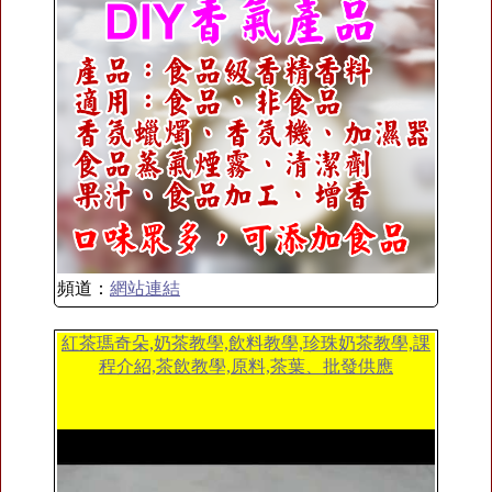
頻道：
網站連結
紅茶瑪奇朵,奶茶教學,飲料教學,珍珠奶茶教學,課
程介紹,茶飲教學,原料,茶葉、批發供應