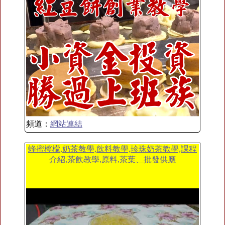
頻道：
網站連結
蜂蜜檸檬,奶茶教學,飲料教學,珍珠奶茶教學,課程
介紹,茶飲教學,原料,茶葉、批發供應