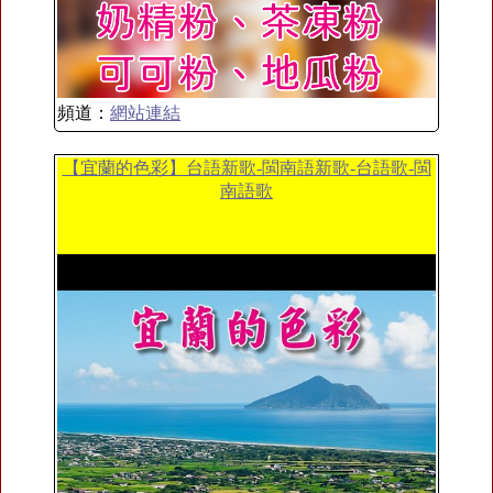
頻道：
網站連結
【宜蘭的色彩】台語新歌-閩南語新歌-台語歌-閩
南語歌