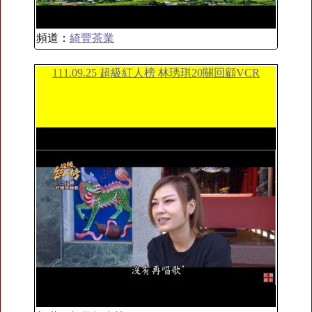
頻道：
綺豐茶業
111.09.25 超級紅人榜 林琇琪20關回顧VCR