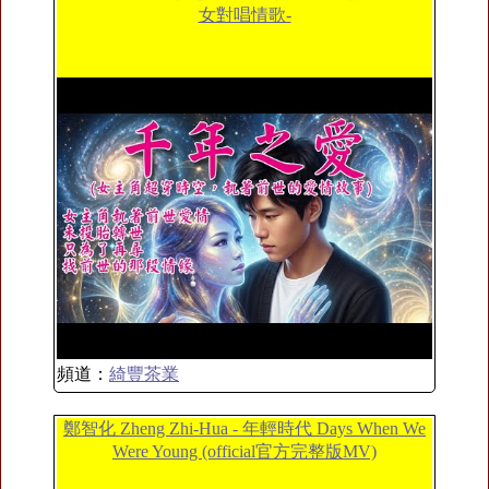
女對唱情歌-
頻道：
綺豐茶業
鄭智化 Zheng Zhi-Hua - 年輕時代 Days When We
Were Young (official官方完整版MV)