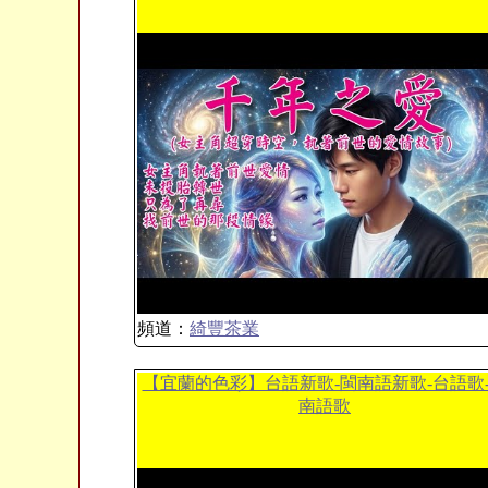
頻道：
綺豐茶業
【宜蘭的色彩】台語新歌-閩南語新歌-台語歌
南語歌