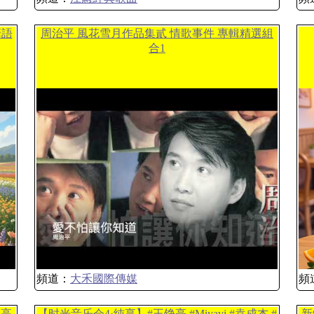
華語
周治平 風花雪月作品集貳 情歌事件 專輯精選組
合1
頻道：
大禾國際傳媒
頻
 高
【时光音乐会4·纯享】#王铮亮 #Miyavi #袁成杰 #
新