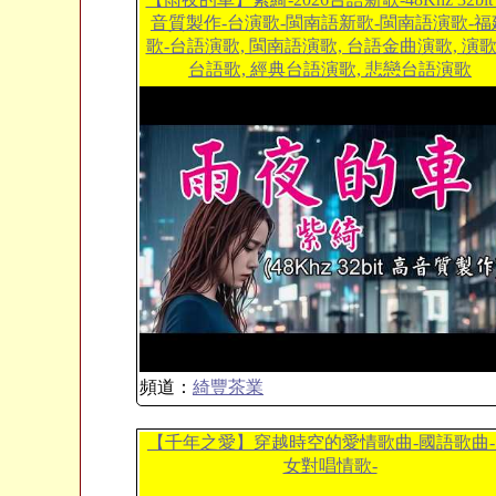
音質製作-台演歌-閩南語新歌-閩南語演歌-福
歌-台語演歌, 閩南語演歌, 台語金曲演歌, 演
台語歌, 經典台語演歌, 悲戀台語演歌
頻道：
綺豐茶業
【千年之愛】穿越時空的愛情歌曲-國語歌曲-
女對唱情歌-