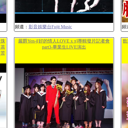
頻道：
影音娛樂台Fujit Music
頻
珍珠
嚴爵Yen-j[好的情人LOVE x π]專輯發片記者會
飲
｜茶
part3-畢業生LIVE演出
不苦