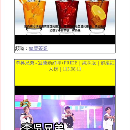
頻道：
綺豐茶業
李吳兄弟 - 宜蘭勁好呷+PRIDE｜純享版｜超級紅
人榜｜113.08.11