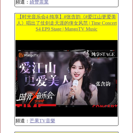
頻道：
綺豐茶業
【时光音乐会4·纯享】#张含韵《#爱江山更爱美
人》唱出了仗剑走天涯的侠女风范 | Time Concert
S4 EP9 Stage | MangoTV Music
頻道：
芒果TV音樂