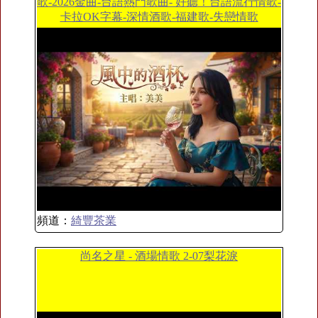
歌-2026金曲-台語熱門歌曲- 好聽！台語流行情歌-
卡拉OK字幕-深情酒歌-福建歌-失戀情歌
頻道：
綺豐茶業
尚名之星 - 酒場情歌 2-07梨花淚