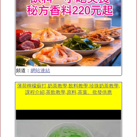
頻道：
網站連結
薄荷檸檬蘇打,奶茶教學,飲料教學,珍珠奶茶教學,
課程介紹,茶飲教學,原料,茶葉、批發供應