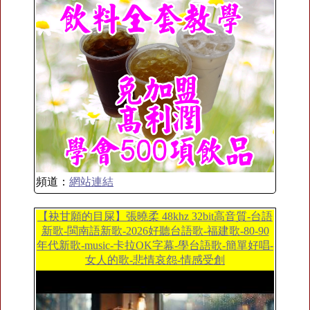
頻道：
網站連結
【袂甘願的目屎】張曉柔 48khz 32bit高音質-台語
新歌-閩南語新歌-2026好聽台語歌-福建歌-80-90
年代新歌-music-卡拉OK字幕-學台語歌-簡單好唱-
女人的歌-悲情哀怨-情感受創