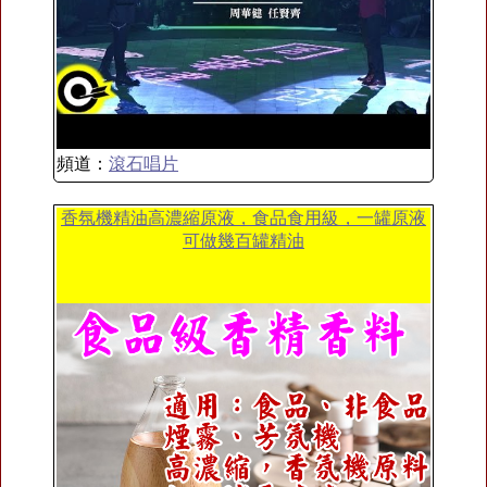
頻道：
滾石唱片
香氛機精油高濃縮原液，食品食用級，一罐原液
可做幾百罐精油