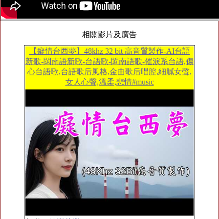
相關影片及廣告
【癡情台西夢】48khz 32 bit 高音質製作-AI台語
新歌-閩南語新歌-台語歌-閩南語歌-催淚系台語,傷
心台語歌,台語歌后風格,金曲歌后唱腔,細膩女聲,
女人心聲,溫柔,悲情#music