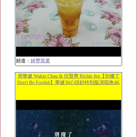
頻道：
綺豐茶業
周華健 Wakin Chau & 任賢齊 Richie Jen【別傻了
Don't Be Foolish】華健30心頭好特別版演唱會4K