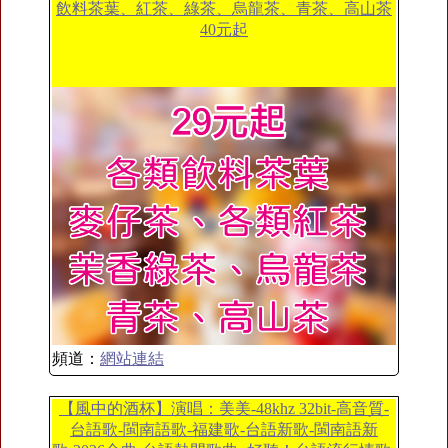
飲料茶葉、紅茶、綠茶、烏龍茶、青茶、高山茶
40元起
頻道：
網站連結
【風中的酒杯】演唱：美美-48khz 32bit-高音質-
台語歌-閩南語歌-福建歌-台語新歌-閩南語新