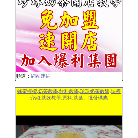
頻道：
網站連結
蜂蜜檸檬,奶茶教學,飲料教學,珍珠奶茶教學,課程
介紹,茶飲教學,原料,茶葉、批發供應