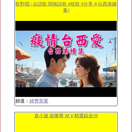
歌對唱 | 台語歌 閩南語歌 #唸歌 #分享 #(台西港續
集)
頻道：
綺豐茶業
袁小迪 俞隆華 ＭＶ精選組合59