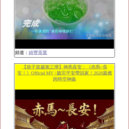
頻道：
綺豐茶業
【痞子賀歲第三彈】神馬長安：《赤馬~長
安！》Official MV | 聽完平安帶回家！2026最燃
跨時空神曲