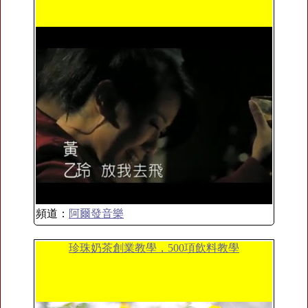
頻道：
阿爾發音樂
珍珠奶茶創業教學，500項飲料教學