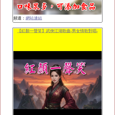
頻道：
網站連結
【紅顏一聲笑】武俠江湖歌曲-男女情歌對唱-