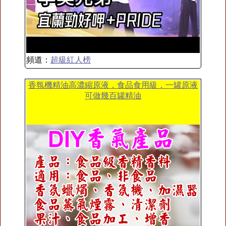
頻道：
超級紅人榜
香氛機精油高濃縮原液，食品食用級，一罐原液
可做幾百罐精油