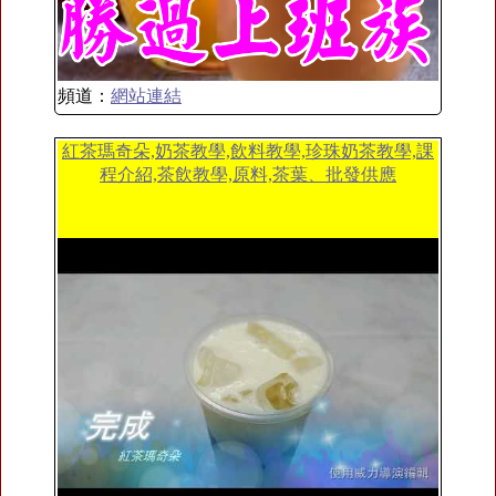
頻道：
網站連結
紅茶瑪奇朵,奶茶教學,飲料教學,珍珠奶茶教學,課
程介紹,茶飲教學,原料,茶葉、批發供應