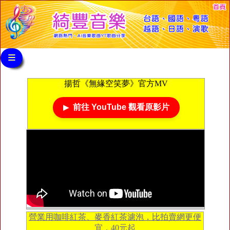
≡
揚哲《無緣空笑夢》官方MV
前往 YouTube 觀看原影片
營業用咖啡紅茶、麥香紅茶濾泡，比拍賣網更便
宜，40元起