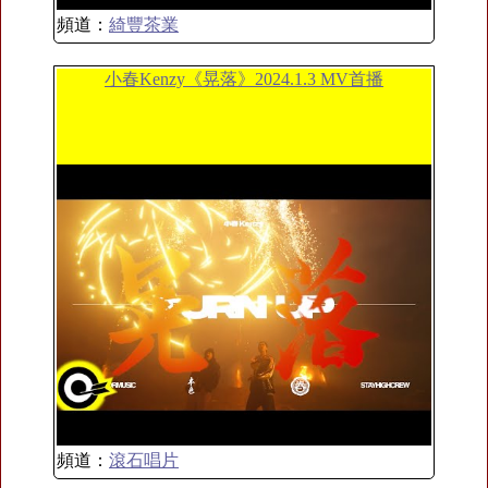
頻道：
綺豐茶業
小春Kenzy《晃落》2024.1.3 MV首播
頻道：
滾石唱片