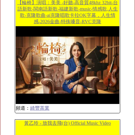
【輪椅】演唱：美美 -好聽-高音質48khz 32bit-台
語新歌-閩南語新歌-福建新歌-music-情感歌,人生
歌-克隆歌曲-ai克隆唱歌卡拉OK字幕，人生情
感-2026金曲-特殊嗓音-RVC克隆
頻道：
綺豐茶業
黃乙玲 - 放我去飛(台) Official Music Video