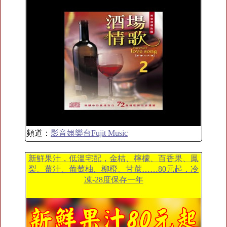
頻道：
影音娛樂台Fujit Music
新鮮果汁，低溫宅配，金桔、檸檬、百香果、鳳
梨、薑汁、葡萄柚、柳橙、甘蔗……80元起，冷
凍-28度保存一年