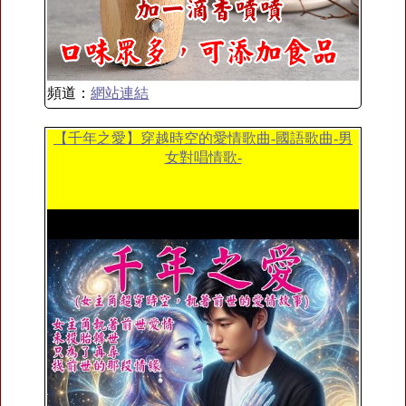
頻道：
網站連結
【千年之愛】穿越時空的愛情歌曲-國語歌曲-男
女對唱情歌-