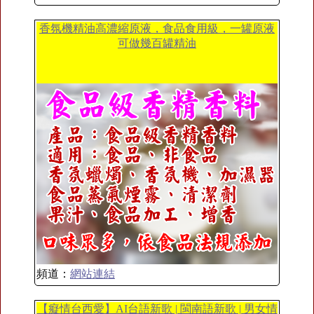
香氛機精油高濃縮原液，食品食用級，一罐原液
可做幾百罐精油
頻道：
網站連結
【癡情台西愛】AI台語新歌 | 閩南語新歌 | 男女情