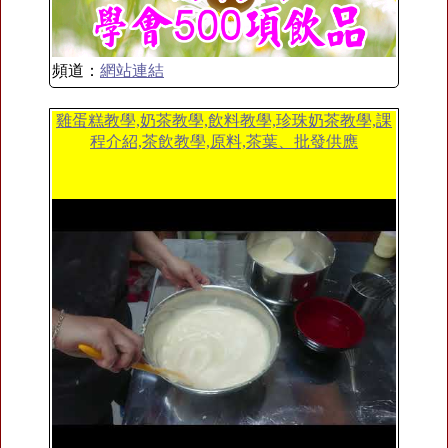
頻道：
網站連結
雞蛋糕教學,奶茶教學,飲料教學,珍珠奶茶教學,課
程介紹,茶飲教學,原料,茶葉、批發供應