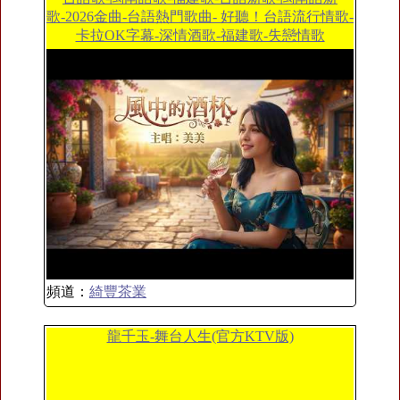
歌-2026金曲-台語熱門歌曲- 好聽！台語流行情歌-
卡拉OK字幕-深情酒歌-福建歌-失戀情歌
頻道：
綺豐茶業
龍千玉-舞台人生(官方KTV版)