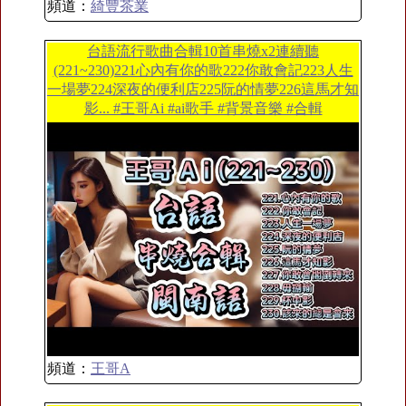
頻道：
綺豐茶業
台語流行歌曲合輯10首串燒x2連續聽
(221~230)221心內有你的歌222你敢會記223人生
一場夢224深夜的便利店225阮的情夢226這馬才知
影... #王哥Ai #ai歌手 #背景音樂 #合輯
頻道：
王哥A