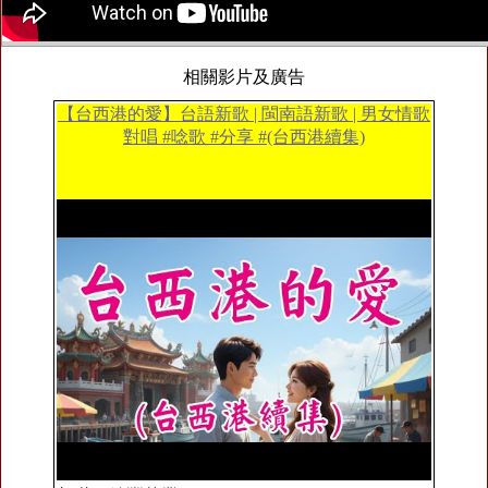
相關影片及廣告
【台西港的愛】台語新歌 | 閩南語新歌 | 男女情歌
對唱 #唸歌 #分享 #(台西港續集)