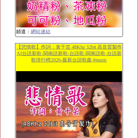
頻道：
網站連結
【悲情歌】作詞：黃千芸 48Khz 32bit 高音質製作
AI台語新歌-閩南語新歌-台語歌-閩南語歌-台語新
歌排行榜2026-最新台語歌曲,#music