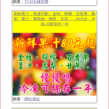
頻道：
TCM太極音樂
新鮮果汁，低溫宅配，金桔、檸檬、百香果、鳳
梨、薑汁、葡萄柚、柳橙、甘蔗……80元起，冷
凍-28度保存一年
頻道：
網站連結