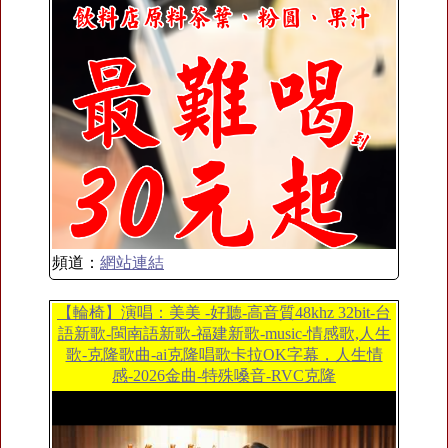
頻道：
網站連結
【輪椅】演唱：美美 -好聽-高音質48khz 32bit-台
語新歌-閩南語新歌-福建新歌-music-情感歌,人生
歌-克隆歌曲-ai克隆唱歌卡拉OK字幕，人生情
感-2026金曲-特殊嗓音-RVC克隆