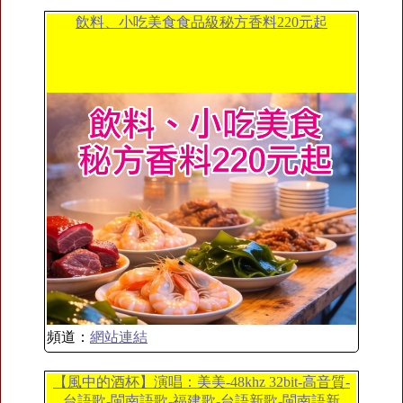
飲料、小吃美食食品級秘方香料220元起
頻道：
網站連結
【風中的酒杯】演唱：美美-48khz 32bit-高音質-
台語歌-閩南語歌-福建歌-台語新歌-閩南語新