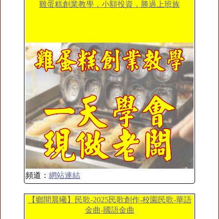
雞蛋糕創業教學，小額投資，勝過上班族
頻道：
網站連結
【鄉間晨曦】民歌-2025民歌創作-校園民歌-華語
金曲-國語金曲