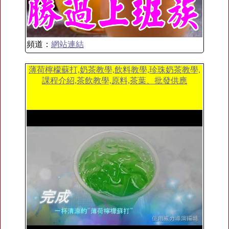
頻道：
網站連結
薄荷檸檬蘇打,奶茶教學,飲料教學,珍珠奶茶教學,
課程介紹,茶飲教學,原料,茶葉、批發供應