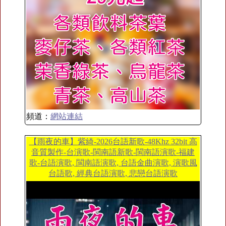
頻道：
網站連結
【雨夜的車】紫綺-2026台語新歌-48Khz 32bit 高
音質製作-台演歌-閩南語新歌-閩南語演歌-福建
歌-台語演歌, 閩南語演歌, 台語金曲演歌, 演歌風
台語歌, 經典台語演歌, 悲戀台語演歌