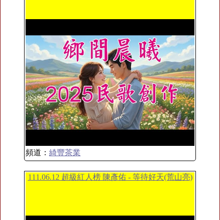
頻道：
綺豐茶業
111.06.12 超級紅人榜 陳彥佑 - 等待好天(荒山亮)