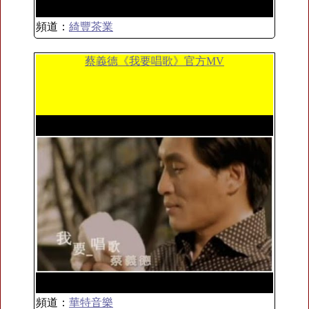
頻道：
綺豐茶業
蔡義德《我要唱歌》官方MV
頻道：
華特音樂