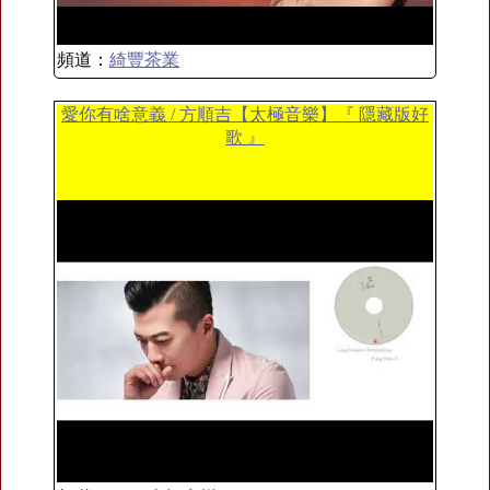
頻道：
綺豐茶業
愛你有啥意義 / 方順吉【太極音樂】『 隱藏版好
歌 』