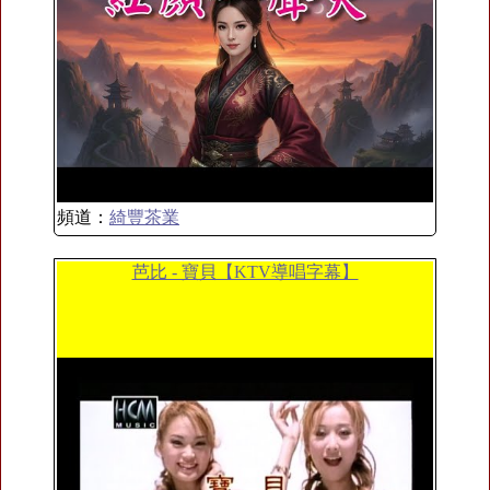
頻道：
綺豐茶業
芭比 - 寶貝【KTV導唱字幕】