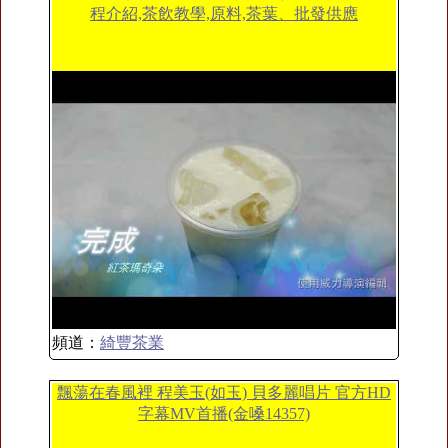
程介紹,茶飲教學,原料,茶葉、批發供應
頻道：
綺豐茶業
飄蕩在春風裡 程美玉(如玉) 貝多麗唱片 官方HD
字幕MV首播(金嗓14357)