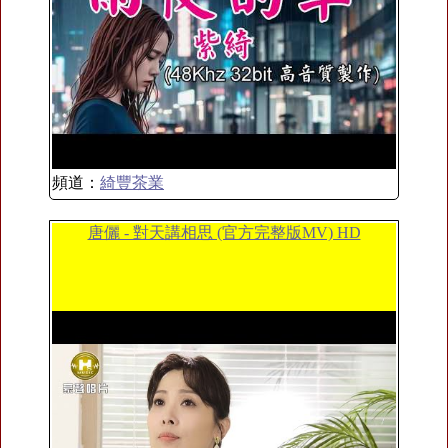
頻道：
綺豐茶業
唐儷 - 對天講相思 (官方完整版MV) HD