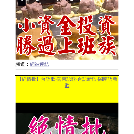
頻道：
網站連結
【絕情批】台語歌-閩南語歌-台語新歌-閩南語新
歌