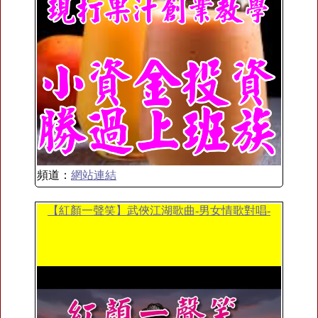
頻道：
網站連結
【紅顏一聲笑】武俠江湖歌曲-男女情歌對唱-