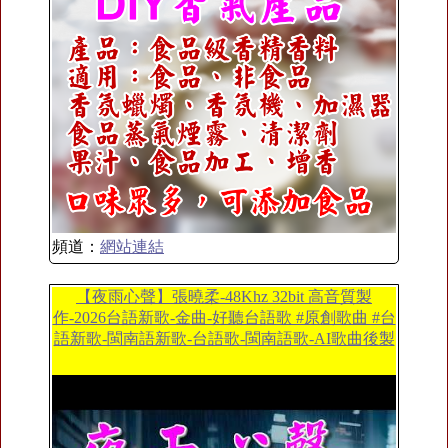
頻道：
網站連結
【夜雨心聲】張曉柔-48Khz 32bit 高音質製
作-2026台語新歌-金曲-好聽台語歌 #原創歌曲 #台
語新歌-閩南語新歌-台語歌-閩南語歌-AI歌曲後製