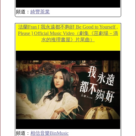
頻道：
綺豐茶業
法蘭Fran [ 我永遠都不夠好 Be Good to Yourself ,
Please ] Official Music Video（劇集《茁劇場－滴
水的推理書屋》片尾曲）
頻道：
相信音樂BinMusic