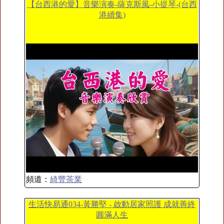
【台西港的愛】音樂演奏-薩克斯風-小提琴-(台西
港續集)
頻道：
綺豐茶業
生活快易通034-黃勝堅 - 啟動居家照護 成就善終
圓滿人生