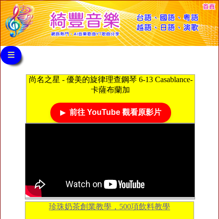
≡
尚名之星 - 優美的旋律理查鋼琴 6-13 Casablance-
卡薩布蘭加
前往 YouTube 觀看原影片
珍珠奶茶創業教學，500項飲料教學