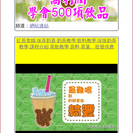
頻道：
網站連結
紅茶拿鐵,抹茶奶蓋,奶茶教學,飲料教學,珍珠奶茶
教學,課程介紹,茶飲教學,原料,茶葉、批發供應