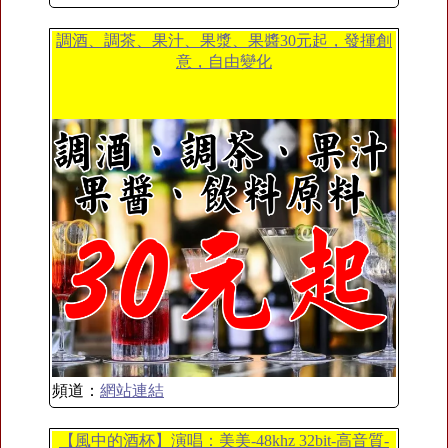
調酒、調茶、果汁、果漿、果醬30元起，發揮創
意，自由變化
頻道：
網站連結
【風中的酒杯】演唱：美美-48khz 32bit-高音質-