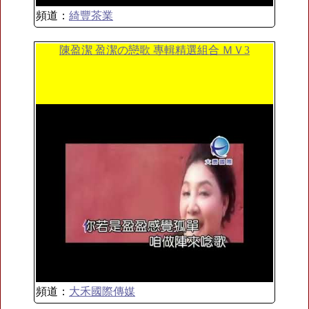
頻道：
綺豐茶業
陳盈潔 盈潔の戀歌 專輯精選組合 ＭＶ3
頻道：
大禾國際傳媒