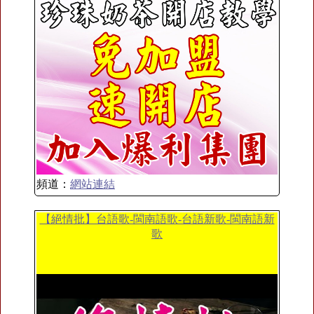
頻道：
網站連結
【絕情批】台語歌-閩南語歌-台語新歌-閩南語新
歌