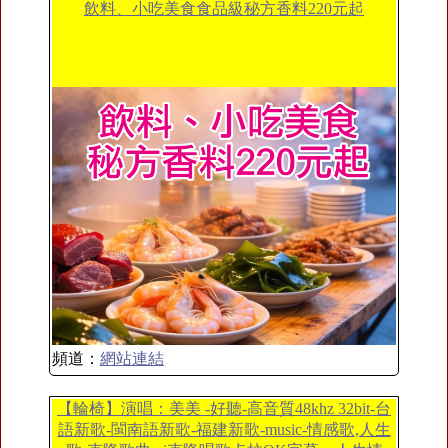
飲料、小吃美食食品級秘方香料220元起
頻道：
網站連結
【輪椅】演唱：美美 -好聽-高音質48khz 32bit-台
語新歌-閩南語新歌-福建新歌-music-情感歌,人生