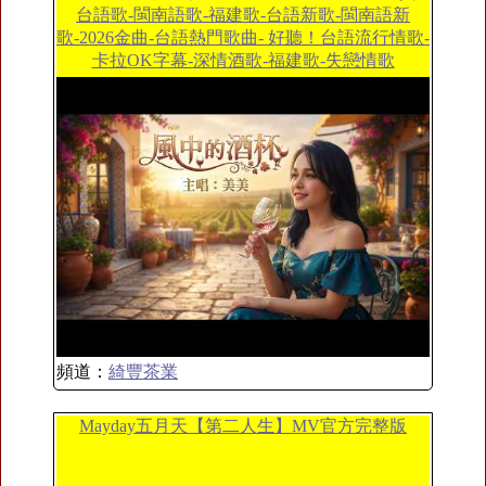
台語歌-閩南語歌-福建歌-台語新歌-閩南語新
歌-2026金曲-台語熱門歌曲- 好聽！台語流行情歌-
卡拉OK字幕-深情酒歌-福建歌-失戀情歌
頻道：
綺豐茶業
Mayday五月天【第二人生】MV官方完整版