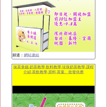
頻道：
網站連結
抹茶拿鐵,奶茶教學,飲料教學,珍珠奶茶教學,課程
介紹,茶飲教學,原料,茶葉、批發供應