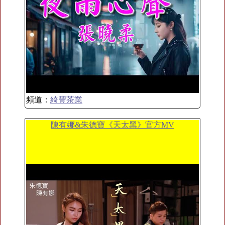
頻道：
綺豐茶業
陳有娜&朱德寶《天太黑》官方MV