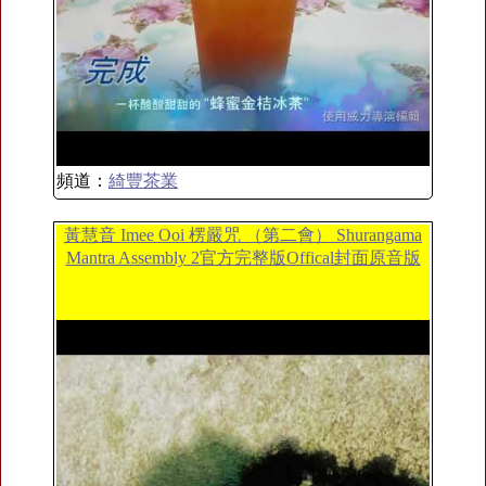
頻道：
綺豐茶業
黃慧音 Imee Ooi 楞嚴咒 （第二會） Shurangama
Mantra Assembly 2官方完整版Offical封面原音版