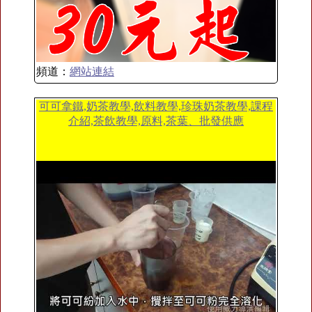
頻道：
網站連結
可可拿鐵,奶茶教學,飲料教學,珍珠奶茶教學,課程
介紹,茶飲教學,原料,茶葉、批發供應