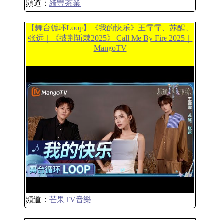
頻道：
綺豐茶業
【舞台循环Loop】《我的快乐》王霏霏、苏醒、
张远｜《披荆斩棘2025》 Call Me By Fire 2025｜
MangoTV
頻道：
芒果TV音樂