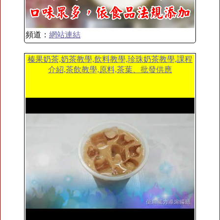
頻道：
網站連結
榛果奶茶,奶茶教學,飲料教學,珍珠奶茶教學,課程
介紹,茶飲教學,原料,茶葉、批發供應