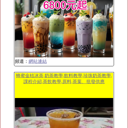
頻道：
網站連結
蜂蜜金桔冰茶,奶茶教學,飲料教學,珍珠奶茶教學,
課程介紹,茶飲教學,原料,茶葉、批發供應