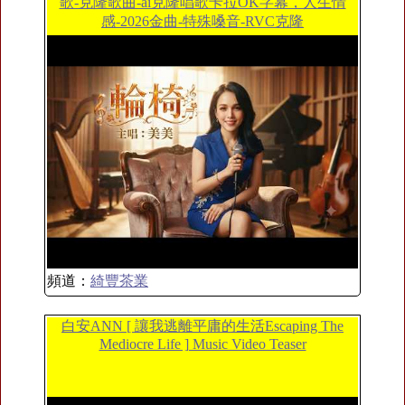
歌-克隆歌曲-ai克隆唱歌卡拉OK字幕，人生情
感-2026金曲-特殊嗓音-RVC克隆
頻道：
綺豐茶業
白安ANN [ 讓我逃離平庸的生活Escaping The
Mediocre Life ] Music Video Teaser