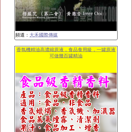
頻道：
大禾國際傳媒
香氛機精油高濃縮原液，食品食用級，一罐原液
可做幾百罐精油