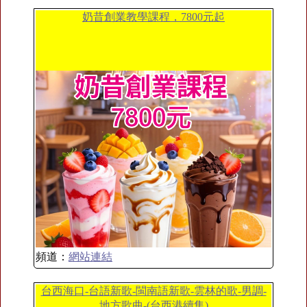
奶昔創業教學課程，7800元起
頻道：
網站連結
台西海口-台語新歌-閩南語新歌-雲林的歌-男調-
地方歌曲-(台西港續集)