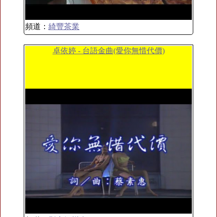
頻道：
綺豐茶業
卓依婷 - 台語金曲(愛你無惜代價)