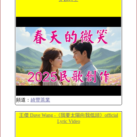
頻道：
綺豐茶業
王傑 Dave Wang -《我要太陽向我低頭》official
Lyric Video