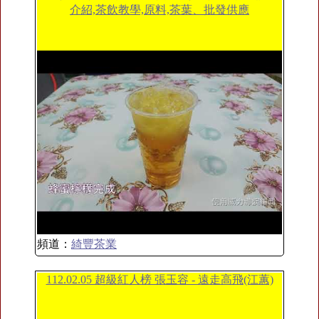
介紹,茶飲教學,原料,茶葉、批發供應
頻道：
綺豐茶業
112.02.05 超級紅人榜 張玉容 - 遠走高飛(江蕙)