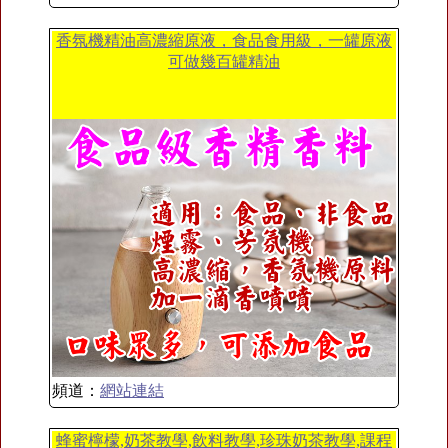
香氛機精油高濃縮原液，食品食用級，一罐原液
可做幾百罐精油
頻道：
網站連結
蜂蜜檸檬,奶茶教學,飲料教學,珍珠奶茶教學,課程