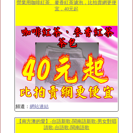
營業用咖啡紅茶、麥香紅茶濾泡，比拍賣網更便
宜，40元起
頻道：
網站連結
【南方澳的愛】-台語新歌-閩南語新歌-男女對唱
請歌-台語歌-閩南語歌