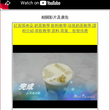
相關影片及廣告
紅茶瑪奇朵,奶茶教學,飲料教學,珍珠奶茶教學,課
程介紹,茶飲教學,原料,茶葉、批發供應