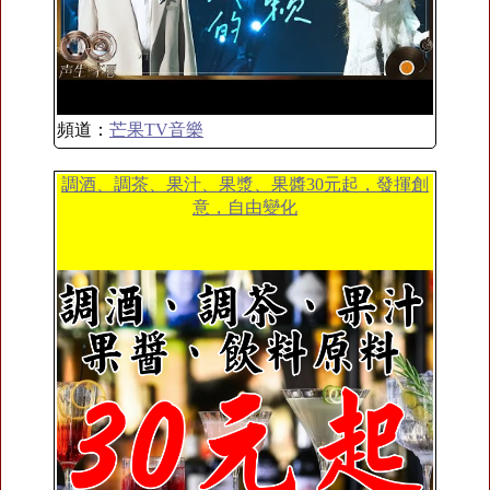
頻道：
芒果TV音樂
調酒、調茶、果汁、果漿、果醬30元起，發揮創
意，自由變化