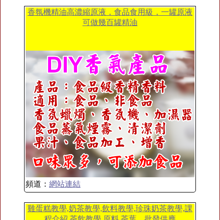
香氛機精油高濃縮原液，食品食用級，一罐原液
可做幾百罐精油
頻道：
網站連結
雞蛋糕教學,奶茶教學,飲料教學,珍珠奶茶教學,課
程介紹,茶飲教學,原料,茶葉、批發供應