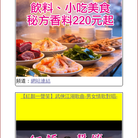
頻道：
網站連結
【紅顏一聲笑】武俠江湖歌曲-男女情歌對唱-