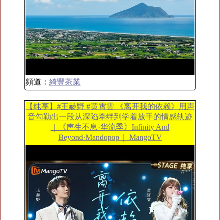
頻道：
綺豐茶業
【纯享】#王赫野 #黄霄雲 《离开我的依赖》用声
音勾勒出一段从深陷牵绊到学着放手的情感轨迹
｜《声生不息·华流季》Infinity And
Beyond·Mandopop｜ MangoTV