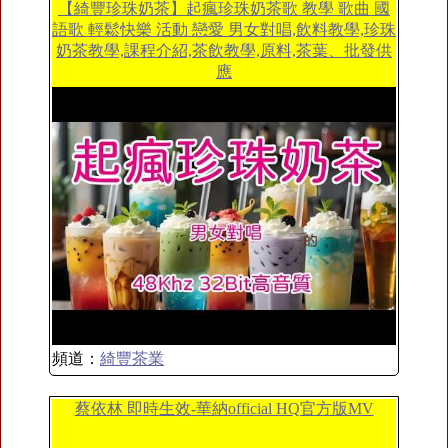
【綺豐珍珠奶茶】起瘋珍珠奶茶歌 教學 歌曲 國
語歌 輕鬆快樂 活動 戀愛 男女對唱,飲料教學,珍珠
奶茶教學,課程介紹,茶飲教學,原料,茶葉、批發供
應
頻道：
綺豐茶業
蔡依林 即時生效-華納official HQ官方版MV