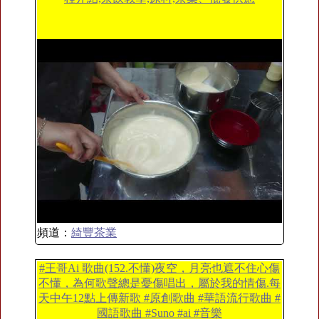
頻道：
綺豐茶業
#王哥Ai 歌曲(152.不懂)夜空，月亮也遮不住心傷
不懂，為何歌聲總是憂傷唱出，屬於我的情傷.每
天中午12點上傳新歌 #原創歌曲 #華語流行歌曲 #
國語歌曲 #Suno #ai #音樂