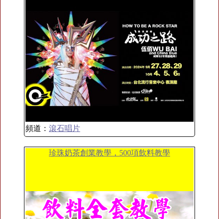
頻道：
滾石唱片
珍珠奶茶創業教學，500項飲料教學