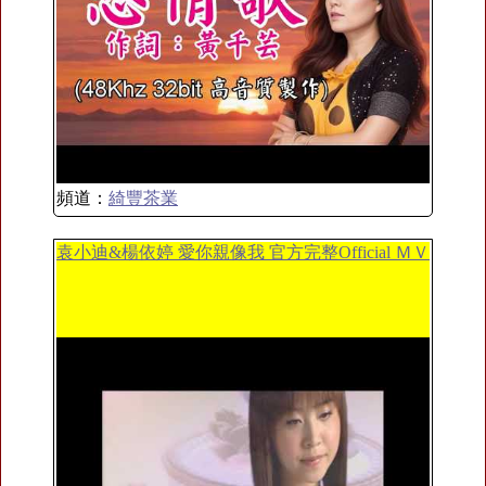
頻道：
綺豐茶業
袁小迪&楊依婷 愛你親像我 官方完整Official ＭＶ