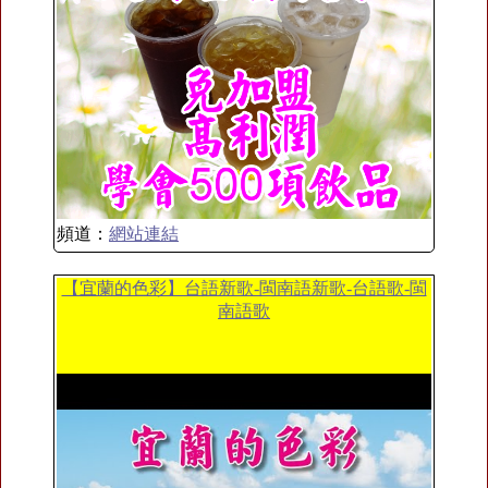
頻道：
網站連結
【宜蘭的色彩】台語新歌-閩南語新歌-台語歌-閩
南語歌