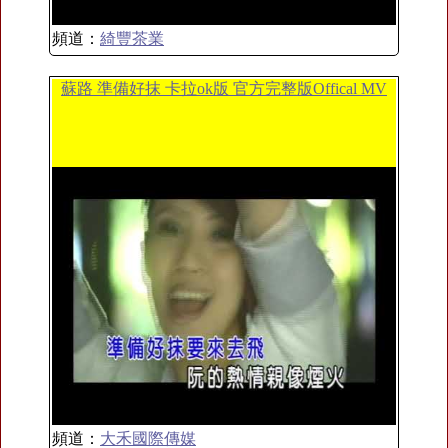
頻道：
綺豐茶業
蘇路 準備好抹 卡拉ok版 官方完整版Offical MV
頻道：
大禾國際傳媒