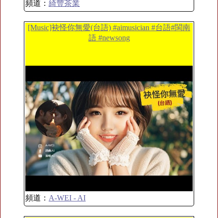
頻道：
綺豐茶業
[Music]袂怪你無愛(台語) #aimusician #台語#閩南
語 #newsong
頻道：
A-WEI - AI