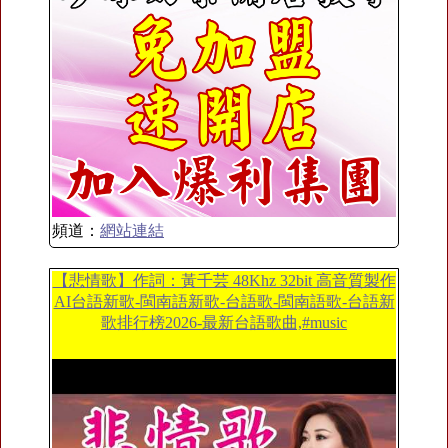
頻道：
網站連結
【悲情歌】作詞：黃千芸 48Khz 32bit 高音質製作
AI台語新歌-閩南語新歌-台語歌-閩南語歌-台語新
歌排行榜2026-最新台語歌曲,#music