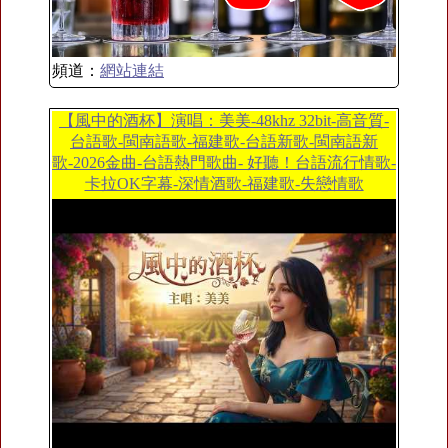
頻道：
網站連結
【風中的酒杯】演唱：美美-48khz 32bit-高音質-
台語歌-閩南語歌-福建歌-台語新歌-閩南語新
歌-2026金曲-台語熱門歌曲- 好聽！台語流行情歌-
卡拉OK字幕-深情酒歌-福建歌-失戀情歌