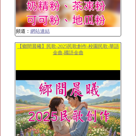
頻道：
網站連結
【鄉間晨曦】民歌-2025民歌創作-校園民歌-華語
金曲-國語金曲