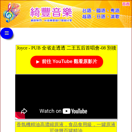
≡
Joyce - PUB 全省走透透 二王五后首唱會-08 別後
前往 YouTube 觀看原影片
香氛機精油高濃縮原液，食品食用級，一罐原液
可做幾百罐精油