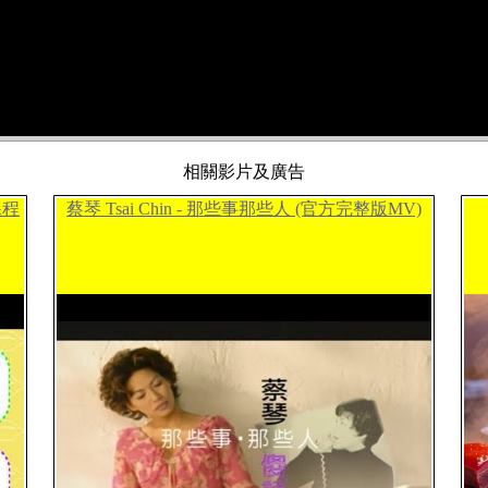
相關影片及廣告
課程
蔡琴 Tsai Chin - 那些事那些人 (官方完整版MV)