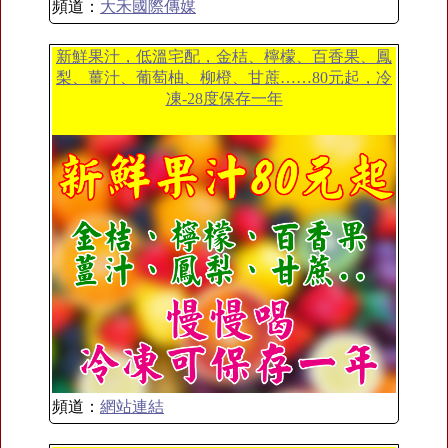
頻道：
大禾國際傳媒
新鮮果汁，低溫宅配，金桔、檸檬、百香果、鳳
梨、薑汁、葡萄柚、柳橙、甘蔗……80元起，冷
凍-28度保存一年
頻道：
網站連結