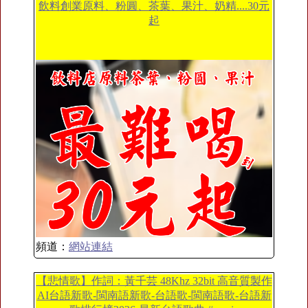
飲料創業原料、粉圓、茶葉、果汁、奶精....30元
起
頻道：
網站連結
【悲情歌】作詞：黃千芸 48Khz 32bit 高音質製作
AI台語新歌-閩南語新歌-台語歌-閩南語歌-台語新