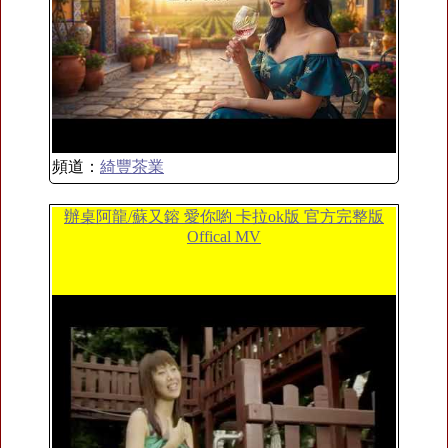
頻道：
綺豐茶業
辦桌阿龍/蘇又鎔 愛你喲 卡拉ok版 官方完整版
Offical MV