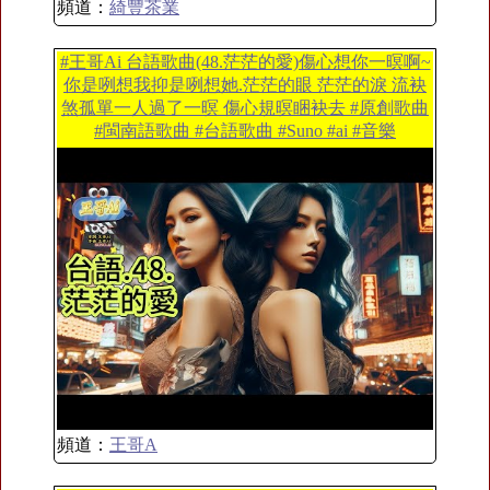
頻道：
綺豐茶業
#王哥Ai 台語歌曲(48.茫茫的愛)傷心想你一暝啊~
你是咧想我抑是咧想她.茫茫的眼 茫茫的淚 流袂
煞孤單一人過了一暝 傷心規暝睏袂去 #原創歌曲
#閩南語歌曲 #台語歌曲 #Suno #ai #音樂
頻道：
王哥A