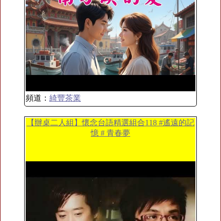
頻道：
綺豐茶業
【辦桌二人組】懷念台語精選組合118 #遙遠的記
憶 # 青春夢