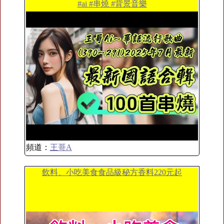
#ai #串燒 #背景音樂
頻道：
王哥A
飲料、小吃美食食品級秘方香料220元起