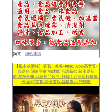
頻道：
網站連結
【風中的酒杯】演唱：美美-48khz 32bit-高音質-
台語歌-閩南語歌-福建歌-台語新歌-閩南語新
歌-2026金曲-台語熱門歌曲- 好聽！台語流行情歌-
卡拉OK字幕-深情酒歌-福建歌-失戀情歌