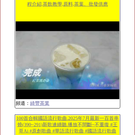
程介紹,茶飲教學,原料,茶葉、批發供應
頻道：
綺豐茶業
100首合輯國語流行歌曲.2025年7月最新一百首串
燒(390~291)新歌連續聽.播放不間斷~不重復 #王
哥Ai #原創歌曲 #華語流行歌曲 #國語流行歌曲