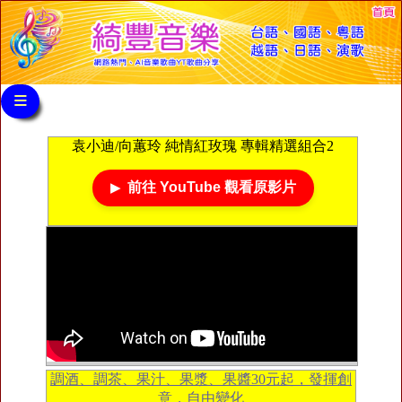
≡
袁小迪/向蕙玲 純情紅玫瑰 專輯精選組合2
前往 YouTube 觀看原影片
調酒、調茶、果汁、果漿、果醬30元起，發揮創
意，自由變化