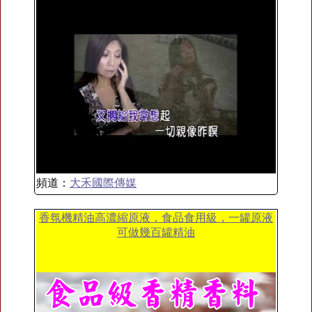
頻道：
大禾國際傳媒
香氛機精油高濃縮原液，食品食用級，一罐原液
可做幾百罐精油