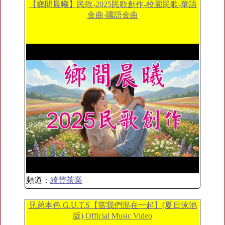
【鄉間晨曦】民歌-2025民歌創作-校園民歌-華語
金曲-國語金曲
頻道：
綺豐茶業
兄弟本色 G.U.T.S【當我們混在一起】(夏日泳池
版) Official Music Video