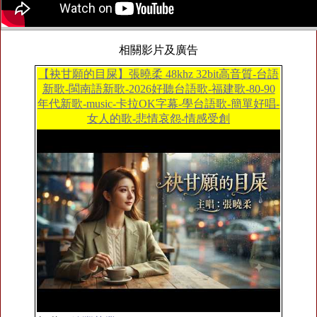
相關影片及廣告
【袂甘願的目屎】張曉柔 48khz 32bit高音質-台語
新歌-閩南語新歌-2026好聽台語歌-福建歌-80-90
年代新歌-music-卡拉OK字幕-學台語歌-簡單好唱-
女人的歌-悲情哀怨-情感受創