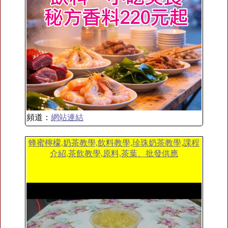
頻道：
網站連結
蜂蜜檸檬,奶茶教學,飲料教學,珍珠奶茶教學,課程
介紹,茶飲教學,原料,茶葉、批發供應