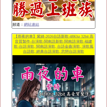
頻道：
網站連結
【雨夜的車】紫綺-2026台語新歌-48Khz 32bit 高
音質製作-台演歌-閩南語新歌-閩南語演歌-福建
歌-台語演歌, 閩南語演歌, 台語金曲演歌, 演歌風
台語歌, 經典台語演歌, 悲戀台語演歌