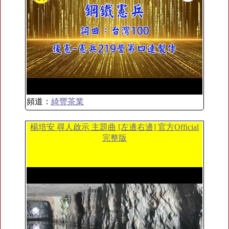
頻道：
綺豐茶業
楊培安 尋人啟示 主題曲 [左邊右邊] 官方Official
完整版