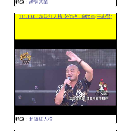
頻道：
綺豐茶業
111.10.02 超級紅人榜 安伯政 - 腳踏車(王識賢)
頻道：
超級紅人榜