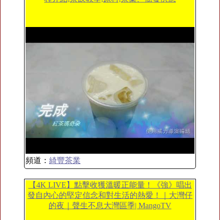
頻道：
綺豐茶業
【4K LIVE】點擊收獲溫暖正能量！《強》唱出
發自內心的堅定信念和對生活的熱愛！｜大灣仔
的夜｜聲生不息大灣區季| MangoTV