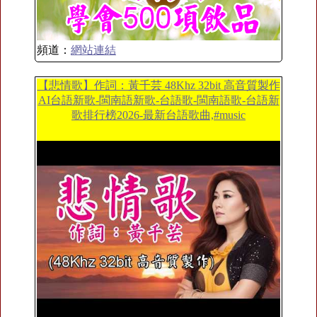
頻道：
網站連結
【悲情歌】作詞：黃千芸 48Khz 32bit 高音質製作
AI台語新歌-閩南語新歌-台語歌-閩南語歌-台語新
歌排行榜2026-最新台語歌曲,#music