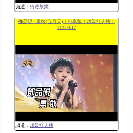
頻道：
綺豐茶業
鄧品硯 - 勇敢(五月天)｜純享版｜超級紅人榜｜
112.09.17
頻道：
超級紅人榜