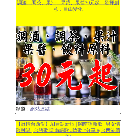
調酒、調茶、果汁、果漿、果醬30元起，發揮創
意，自由變化
頻道：
網站連結
【癡情台西愛】AI台語新歌 | 閩南語新歌 | 男女情
歌對唱 | 台語歌 閩南語歌 #唸歌 #分享 #(台西港續