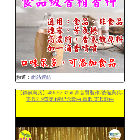
頻道：
網站連結
【鋼鐵憲兵】48KHz 32bit 高音質製作-後備憲兵-
憲兵219營第4連紀念歌曲 軍歌-憲兵歌曲