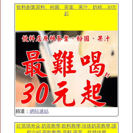
飲料創業原料、粉圓、茶葉、果汁、奶精....30元
起
頻道：
網站連結
紅茶瑪奇朵,奶茶教學,飲料教學,珍珠奶茶教學,課
程介紹,茶飲教學,原料,茶葉、批發供應