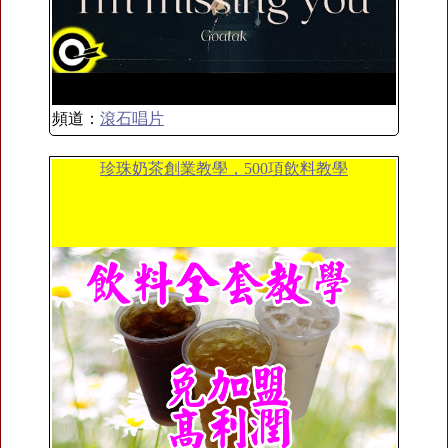
頻道：
滾石唱片
珍珠奶茶創業教學，500項飲料教學