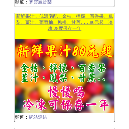
頻道：
寒雲瘋音樂
新鮮果汁，低溫宅配，金桔、檸檬、百香果、鳳
梨、薑汁、葡萄柚、柳橙、甘蔗……80元起，冷
凍-28度保存一年
頻道：
網站連結