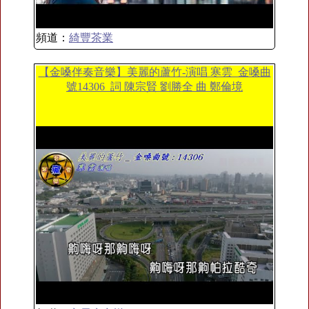
頻道：
綺豐茶業
【金嗓伴奏音樂】美麗的蘆竹-演唱 寒雲_金嗓曲
號14306_詞 陳宗賢 劉勝全 曲 鄭倫境