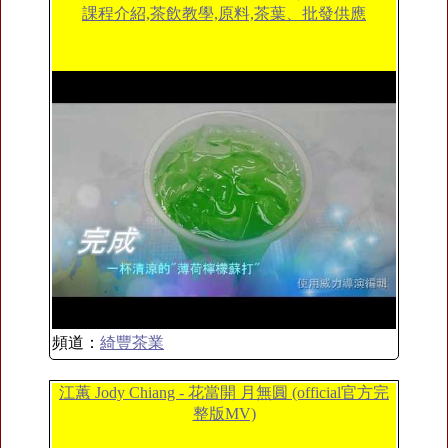
課程介紹,茶飲教學,原料,茶葉、批發供應
頻道：
綺豐茶業
江蕙 Jody Chiang - 花當開 月無圓 (official官方完
整版MV)