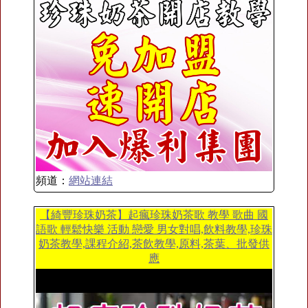
頻道：
網站連結
【綺豐珍珠奶茶】起瘋珍珠奶茶歌 教學 歌曲 國
語歌 輕鬆快樂 活動 戀愛 男女對唱,飲料教學,珍珠
奶茶教學,課程介紹,茶飲教學,原料,茶葉、批發供
應