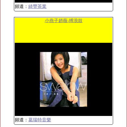
頻道：
綺豐茶業
小燕子趙薇-搏浪鼓
頻道：
葛瑞特音樂