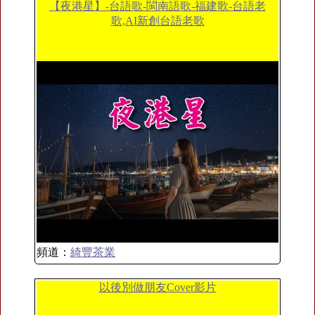
【夜港星】-台語歌-閩南語歌-福建歌-台語老
歌,AI新創台語老歌
頻道：
綺豐茶業
以後別做朋友Cover影片