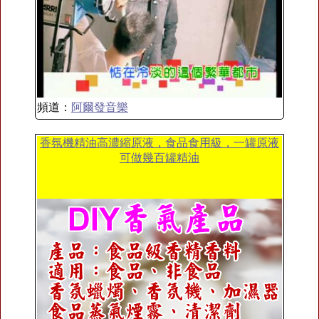
頻道：
阿爾發音樂
香氛機精油高濃縮原液，食品食用級，一罐原液
可做幾百罐精油