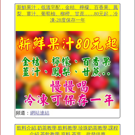
新鮮果汁，低溫宅配，金桔、檸檬、百香果、鳳
梨、薑汁、葡萄柚、柳橙、甘蔗……80元起，冷
凍-28度保存一年
頻道：
網站連結
飲料介紹,奶茶教學,飲料教學,珍珠奶茶教學,課程
介紹,茶飲教學,原料,茶葉、批發供應