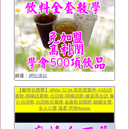
頻道：
網站連結
【癡情台西夢】48khz 32 bit 高音質製作-AI台語
新歌-閩南語新歌-台語歌-閩南語歌-催淚系台語,傷
心台語歌,台語歌后風格,金曲歌后唱腔,細膩女聲,
女人心聲,溫柔,悲情#music