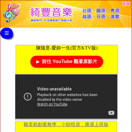
≡
陳隨意-愛妳一生(官方KTV版)
前往 YouTube 觀看原影片
雞蛋糕創業教學，小額投資，勝過上班族