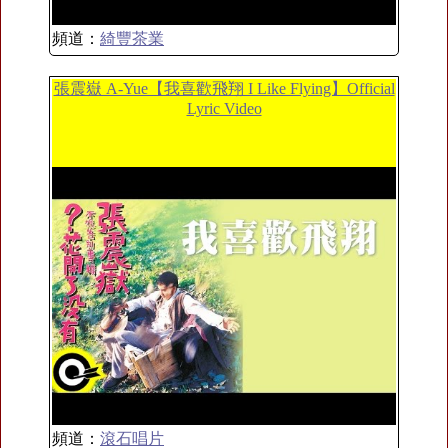
頻道：
綺豐茶業
張震嶽 A-Yue【我喜歡飛翔 I Like Flying】Official
Lyric Video
頻道：
滾石唱片