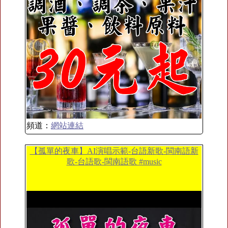
頻道：
網站連結
【孤單的夜車】AI演唱示範-台語新歌-閩南語新
歌-台語歌-閩南語歌 #music