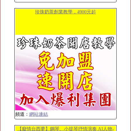
珍珠奶茶創業教學，4900元起
頻道：
網站連結
【癡情台西夢】鋼琴、小提琴抒情演奏 AI人物-