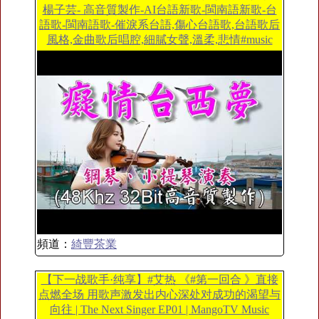
楊子芸- 高音質製作-AI台語新歌-閩南語新歌-台
語歌-閩南語歌-催淚系台語,傷心台語歌,台語歌后
風格,金曲歌后唱腔,細膩女聲,溫柔,悲情#music
頻道：
綺豐茶業
【下一战歌手·纯享】#艾热 《#第一回合 》直接
点燃全场 用歌声激发出内心深处对成功的渴望与
向往 | The Next Singer EP01 | MangoTV Music