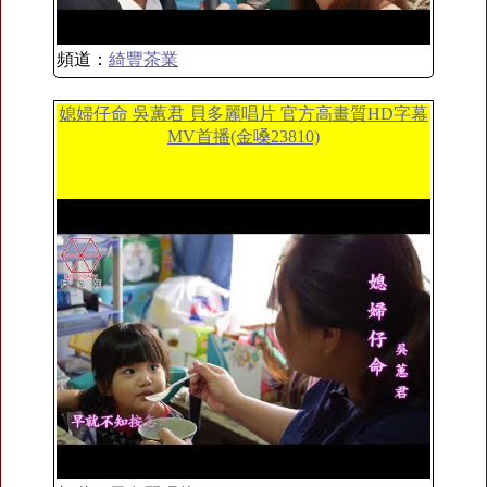
頻道：
綺豐茶業
媳婦仔命 吳蕙君 貝多麗唱片 官方高畫質HD字幕
MV首播(金嗓23810)