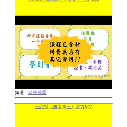
頻道：
綺豐茶業
王識賢《勝者為王》官方MV