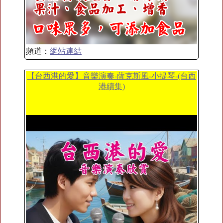
頻道：
網站連結
【台西港的愛】音樂演奏-薩克斯風-小提琴-(台西
港續集)