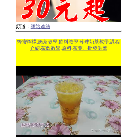
頻道：
網站連結
蜂蜜檸檬,奶茶教學,飲料教學,珍珠奶茶教學,課程
介紹,茶飲教學,原料,茶葉、批發供應