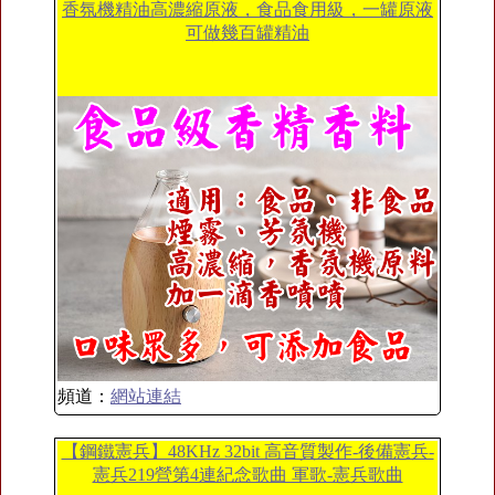
香氛機精油高濃縮原液，食品食用級，一罐原液
可做幾百罐精油
頻道：
網站連結
【鋼鐵憲兵】48KHz 32bit 高音質製作-後備憲兵-
憲兵219營第4連紀念歌曲 軍歌-憲兵歌曲