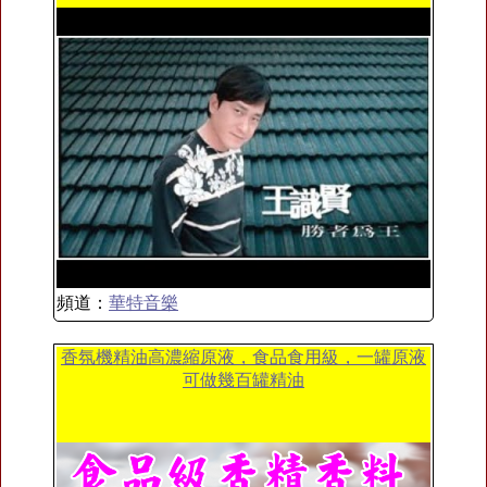
頻道：
華特音樂
香氛機精油高濃縮原液，食品食用級，一罐原液
可做幾百罐精油