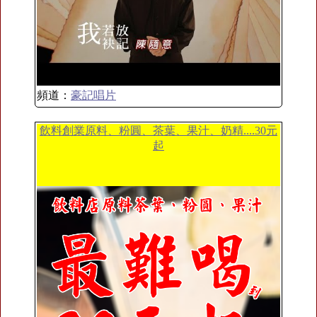
頻道：
豪記唱片
飲料創業原料、粉圓、茶葉、果汁、奶精....30元
起