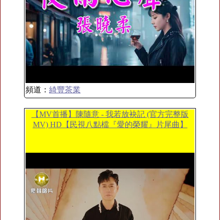
頻道：
綺豐茶業
【MV首播】陳隨意 - 我若放袂記 (官方完整版
MV) HD【民視八點檔『愛的榮耀』片尾曲】