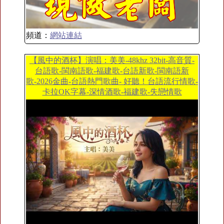
頻道：
網站連結
【風中的酒杯】演唱：美美-48khz 32bit-高音質-
台語歌-閩南語歌-福建歌-台語新歌-閩南語新
歌-2026金曲-台語熱門歌曲- 好聽！台語流行情歌-
卡拉OK字幕-深情酒歌-福建歌-失戀情歌