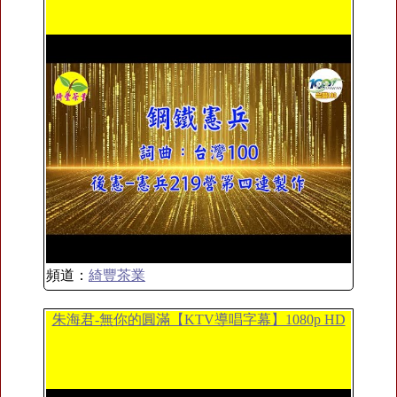
頻道：
綺豐茶業
朱海君-無你的圓滿【KTV導唱字幕】1080p HD