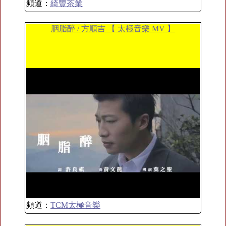
頻道：
綺豐茶業
胭脂醉 / 方順吉 【 太極音樂 MV 】
頻道：
TCM太極音樂