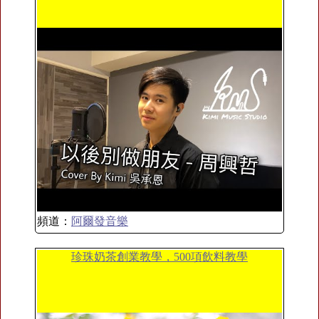
頻道：
阿爾發音樂
珍珠奶茶創業教學，500項飲料教學