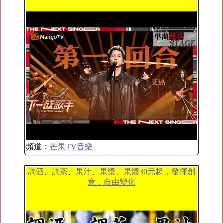
頻道：
芒果TV音樂
調酒、調茶、果汁、果漿、果醬30元起，發揮創
意，自由變化