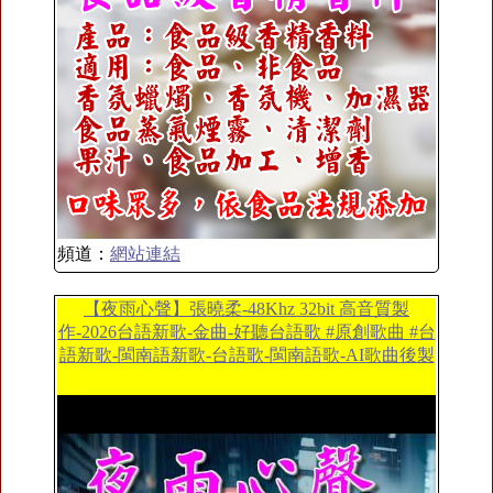
頻道：
網站連結
【夜雨心聲】張曉柔-48Khz 32bit 高音質製
作-2026台語新歌-金曲-好聽台語歌 #原創歌曲 #台
語新歌-閩南語新歌-台語歌-閩南語歌-AI歌曲後製