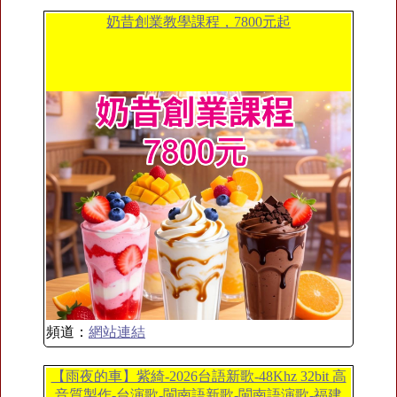
奶昔創業教學課程，7800元起
頻道：
網站連結
【雨夜的車】紫綺-2026台語新歌-48Khz 32bit 高
音質製作-台演歌-閩南語新歌-閩南語演歌-福建