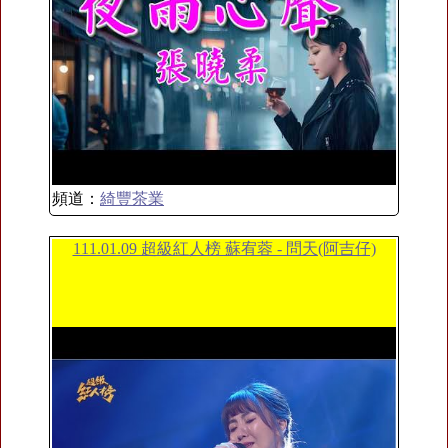
頻道：
綺豐茶業
111.01.09 超級紅人榜 蘇宥蓉 - 問天(阿吉仔)