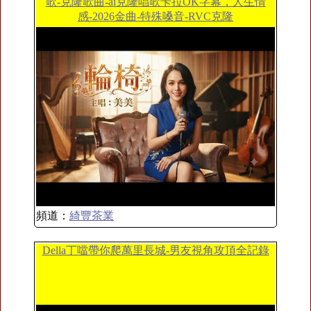
歌-克隆歌曲-ai克隆唱歌卡拉OK字幕，人生情
感-2026金曲-特殊嗓音-RVC克隆
頻道：
綺豐茶業
Della丁噹帶你爬萬里長城-男友視角攻頂全記錄