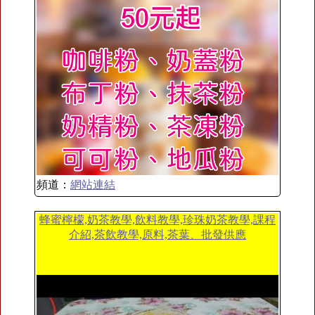
頻道：
網站連結
蜂蜜檸檬,奶茶教學,飲料教學,珍珠奶茶教學,課程
介紹,茶飲教學,原料,茶葉、批發供應