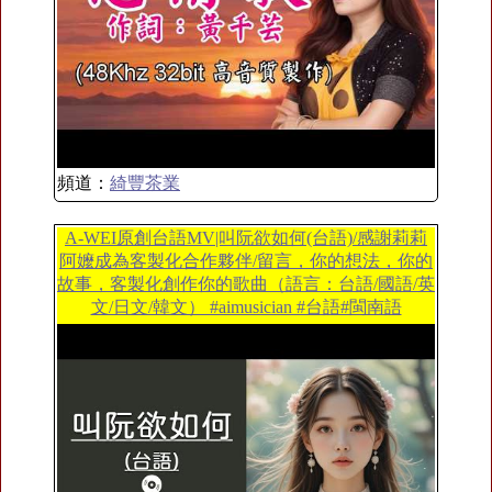
頻道：
綺豐茶業
A-WEI原創台語MV|叫阮欲如何(台語)/感謝莉莉
阿嬤成為客製化合作夥伴/留言，你的想法，你的
故事，客製化創作你的歌曲（語言：台語/國語/英
文/日文/韓文） #aimusician #台語#閩南語