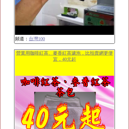
頻道：
台灣100
營業用咖啡紅茶、麥香紅茶濾泡，比拍賣網更便
宜，40元起