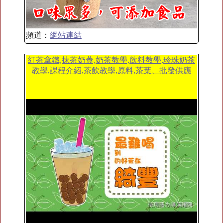
頻道：
網站連結
紅茶拿鐵,抹茶奶蓋,奶茶教學,飲料教學,珍珠奶茶
教學,課程介紹,茶飲教學,原料,茶葉、批發供應