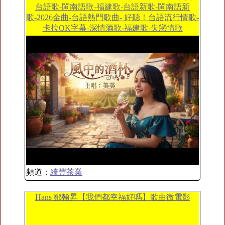
台語歌-閩南語歌-福建歌-台語新歌-閩南語新
歌-2026金曲-台語熱門歌曲- 好聽！台語流行情歌-
卡拉OK字幕-深情酒歌-福建歌-失戀情歌
頻道：
綺豐茶業
Hans 鄒翰昇【我們都幸福好嗎】歌曲微電影