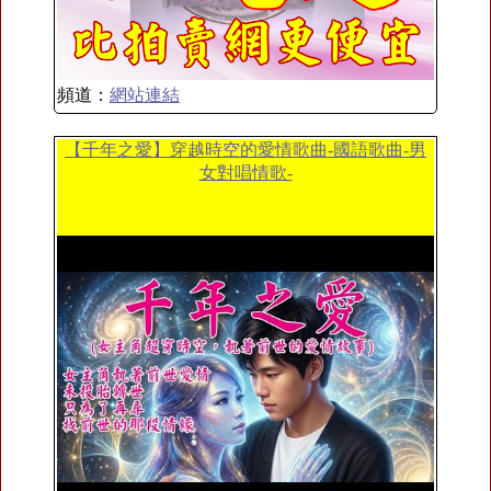
頻道：
網站連結
【千年之愛】穿越時空的愛情歌曲-國語歌曲-男
女對唱情歌-