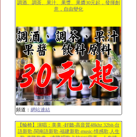
調酒、調茶、果汁、果漿、果醬30元起，發揮創
意，自由變化
頻道：
網站連結
【輪椅】演唱：美美 -好聽-高音質48khz 32bit-台
語新歌-閩南語新歌-福建新歌-music-情感歌,人生