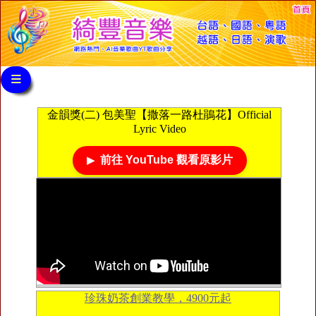
≡
金韻獎(二) 包美聖【撒落一路杜鵑花】Official
Lyric Video
前往 YouTube 觀看原影片
珍珠奶茶創業教學，4900元起