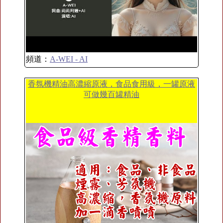
頻道：
A-WEI - AI
香氛機精油高濃縮原液，食品食用級，一罐原液
可做幾百罐精油