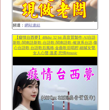
頻道：
網站連結
【癡情台西夢】48khz 32 bit 高音質製作-AI台語
新歌-閩南語新歌-台語歌-閩南語歌-催淚系台語,傷
心台語歌,台語歌后風格,金曲歌后唱腔,細膩女聲,
女人心聲,溫柔,悲情#music