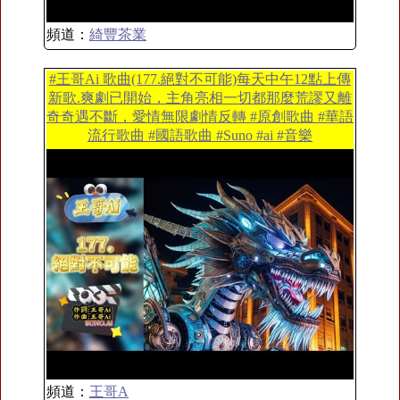
頻道：
綺豐茶業
#王哥Ai 歌曲(177.絕對不可能)每天中午12點上傳
新歌.爽劇已開始，主角亮相一切都那麼荒謬又離
奇奇遇不斷，愛情無限劇情反轉 #原創歌曲 #華語
流行歌曲 #國語歌曲 #Suno #ai #音樂
頻道：
王哥A