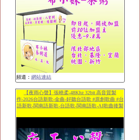
頻道：
網站連結
【夜雨心聲】張曉柔-48Khz 32bit 高音質製
作-2026台語新歌-金曲-好聽台語歌 #原創歌曲 #台
語新歌-閩南語新歌-台語歌-閩南語歌-AI歌曲後製