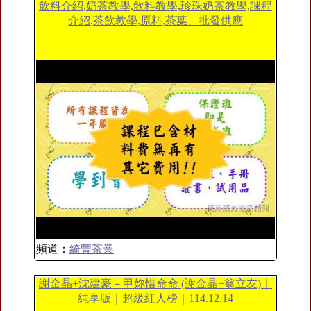
飲料介紹,奶茶教學,飲料教學,珍珠奶茶教學,課程
介紹,茶飲教學,原料,茶葉、批發供應
頻道：
綺豐茶業
謝金晶+沈建豪－甲妳惜命命 (謝金晶+翁立友)｜
純享版｜超級紅人榜｜114.12.14