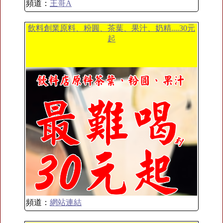
頻道：
王哥A
飲料創業原料、粉圓、茶葉、果汁、奶精....30元
起
頻道：
網站連結