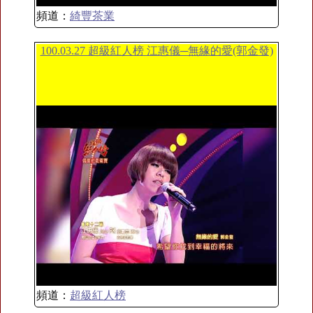
頻道：
綺豐茶業
100.03.27 超級紅人榜 江惠儀─無緣的愛(郭金發)
頻道：
超級紅人榜