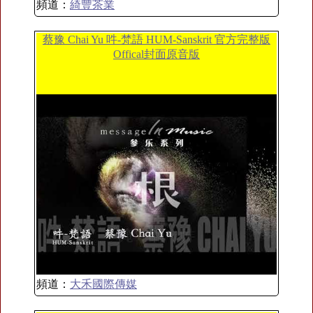
頻道：
綺豐茶業
蔡豫 Chai Yu 吽-梵語 HUM-Sanskrit 官方完整版
Offical封面原音版
頻道：
大禾國際傳媒