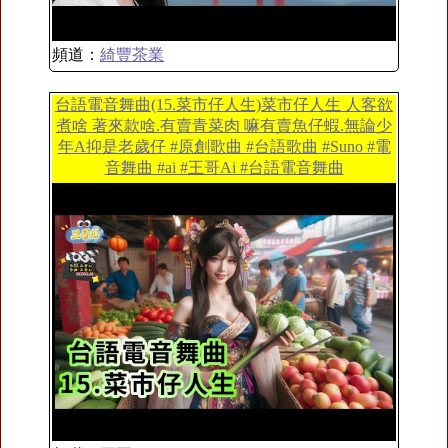
頻道：
綺豐茶業
台語電音舞曲(15.菜市仔人生)菜市仔人生 人客欲
煮啥 著來款啥.有賣青菜肉 嘛有賣魚仔蝦.無論少
年A抑是老歲仔 #原創歌曲 #台語歌曲 #Suno #電
音舞曲 #ai #王哥Ai #台語電音舞曲