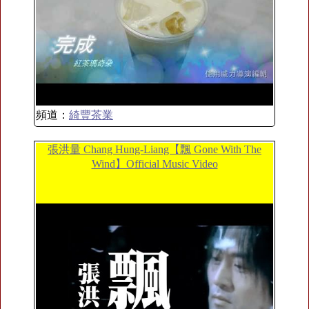
頻道：
綺豐茶業
張洪量 Chang Hung-Liang【飄 Gone With The
Wind】Official Music Video