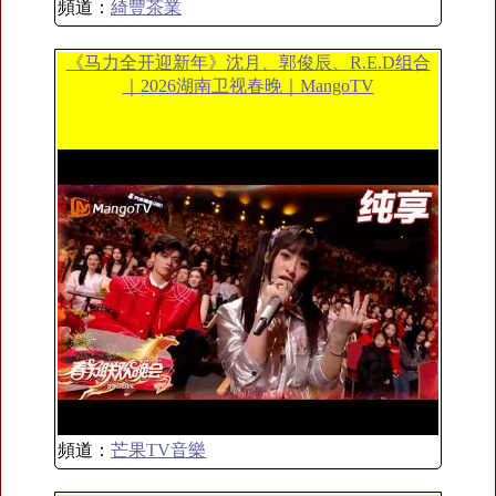
頻道：
綺豐茶業
《马力全开迎新年》沈月、郭俊辰、R.E.D组合
｜2026湖南卫视春晚｜MangoTV
頻道：
芒果TV音樂