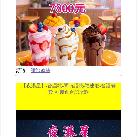
頻道：
網站連結
【夜港星】-台語歌-閩南語歌-福建歌-台語老
歌,AI新創台語老歌