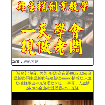
頻道：
網站連結
【輪椅】演唱：美美 -好聽-高音質48khz 32bit-台
語新歌-閩南語新歌-福建新歌-music-情感歌,人生
歌-克隆歌曲-ai克隆唱歌卡拉OK字幕，人生情
感-2026金曲-特殊嗓音-RVC克隆