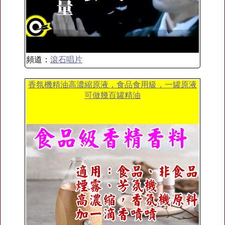
頻道：
滾石唱片
香氛機精油高濃縮原液，食品食用級，一罐原液
可做幾百罐精油