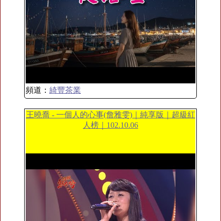
頻道：
綺豐茶業
王曉喬 - 一個人的心事(詹雅雯)｜純享版｜超級紅
人榜｜102.10.06