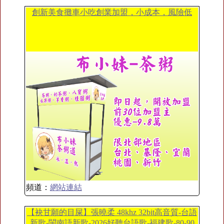
創新美食攤車小吃創業加盟，小成本，風險低
頻道：
網站連結
【袂甘願的目屎】張曉柔 48khz 32bit高音質-台語
新歌-閩南語新歌-2026好聽台語歌-福建歌-80-90