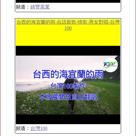
頻道：
綺豐茶業
台西的海宜蘭的雨-台語新歌-情歌-男女對唱-台灣
100
頻道：
台灣100