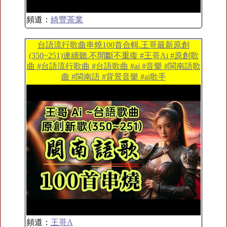
頻道：
綺豐茶業
台語流行歌曲串燒100首合輯.王哥最新原創
(350~251)連續聽.不間斷不重復 #王哥Ai #原創歌
曲 #台語流行歌曲 #台語歌曲 #ai #音樂 #閩南語歌
曲 #閩南語 #背景音樂 #ai歌手
頻道：
王哥A