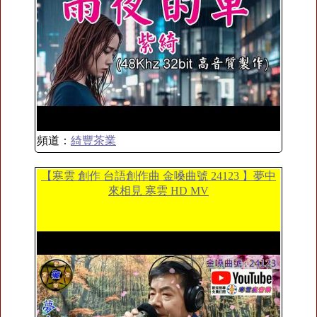
頻道：
綺豐茶業
【寒雲 創作 台語創作曲 金嗓曲號 24123 】夢中
來相見 寒雲 HD MV