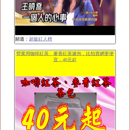
頻道：
超級紅人榜
營業用咖啡紅茶、麥香紅茶濾泡，比拍賣網更便
宜，40元起