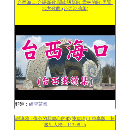
台西海口-台語新歌-閩南語新歌-雲林的歌-男調-
地方歌曲-(台西港續集)
頻道：
綺豐茶業
謝淳雅 - 傷心的我傷心的歌(陳建瑋)｜純享版｜超
級紅人榜｜113.08.25