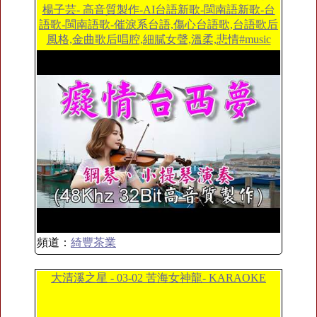
楊子芸- 高音質製作-AI台語新歌-閩南語新歌-台
語歌-閩南語歌-催淚系台語,傷心台語歌,台語歌后
風格,金曲歌后唱腔,細膩女聲,溫柔,悲情#music
頻道：
綺豐茶業
大清溪之星 - 03-02 苦海女神龍- KARAOKE