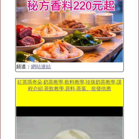
頻道：
網站連結
紅茶瑪奇朵,奶茶教學,飲料教學,珍珠奶茶教學,課
程介紹,茶飲教學,原料,茶葉、批發供應