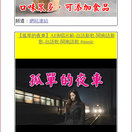
頻道：
網站連結
【孤單的夜車】AI演唱示範-台語新歌-閩南語新
歌-台語歌-閩南語歌 #music