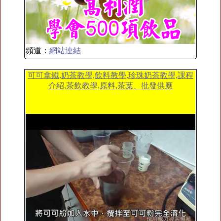
頻道：
網站連結
可可拿鐵,奶茶教學,飲料教學,珍珠奶茶教學,課程
介紹,茶飲教學,原料,茶葉、批發供應