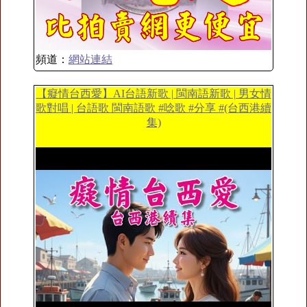
頻道：
網站連結
【癡情台西愛】AI台語新歌 | 閩南語新歌 | 男女情
歌對唱 | 台語歌 閩南語歌 #唸歌 #分享 #(台西港續
集)