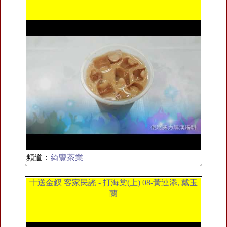
頻道：
綺豐茶業
十送金釵 客家民謠 - 打海棠(上) 08-黃連添, 戴玉
蘭