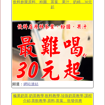
飲料創業原料、粉圓、茶葉、果汁、奶精....30元
起
頻道：
網站連結
榛果奶茶,奶茶教學,飲料教學,珍珠奶茶教學,課程
介紹,茶飲教學,原料,茶葉、批發供應