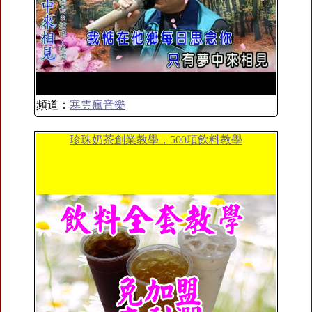
頻道：
寒雲瘋音樂
珍珠奶茶創業教學，500項飲料教學