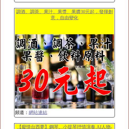
調酒、調茶、果汁、果漿、果醬30元起，發揮創
意，自由變化
頻道：
網站連結
【癡情台西夢】鋼琴、小提琴抒情演奏 AI人物-