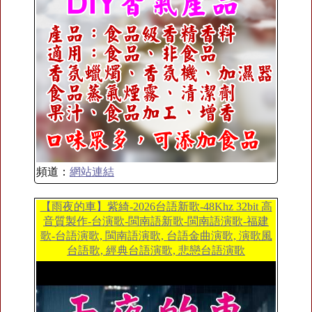
頻道：
網站連結
【雨夜的車】紫綺-2026台語新歌-48Khz 32bit 高
音質製作-台演歌-閩南語新歌-閩南語演歌-福建
歌-台語演歌, 閩南語演歌, 台語金曲演歌, 演歌風
台語歌, 經典台語演歌, 悲戀台語演歌