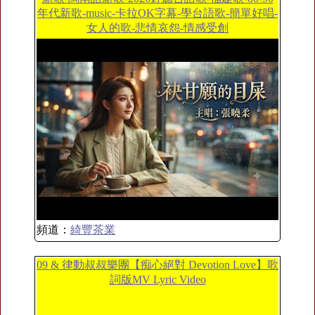
年代新歌-music-卡拉OK字幕-學台語歌-簡單好唱-
女人的歌-悲情哀怨-情感受創
頻道：
綺豐茶業
09 & 律動叔叔樂團【痴心絕對 Devotion Love】歌
詞版MV Lyric Video