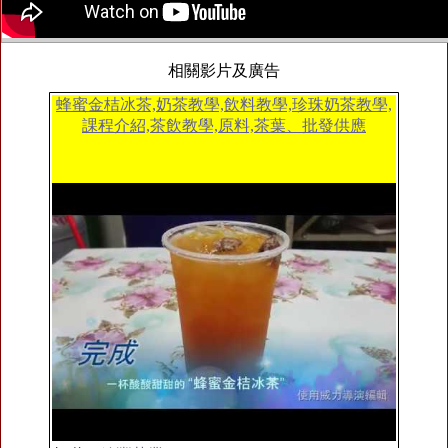
相關影片及廣告
蜂蜜金桔冰茶,奶茶教學,飲料教學,珍珠奶茶教學,
課程介紹,茶飲教學,原料,茶葉、批發供應