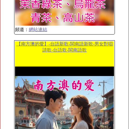
頻道：
網站連結
【南方澳的愛】-台語新歌-閩南語新歌-男女對唱
請歌-台語歌-閩南語歌