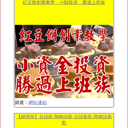
紅豆餅創業教學，小額投資，勝過上班族
頻道：
網站連結
【絕情批】台語歌-閩南語歌-台語新歌-閩南語新
歌