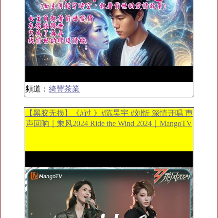
頻道：
綺豐茶業
【黑胶无损】《#过 》#陈昊宇 #刘忻 深情开唱 声
声回响｜乘风2024 Ride the Wind 2024｜MangoTV