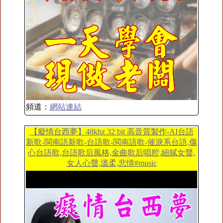
頻道：
網站連結
【癡情台西夢】48khz 32 bit 高音質製作-AI台語
新歌-閩南語新歌-台語歌-閩南語歌-催淚系台語,傷
心台語歌,台語歌后風格,金曲歌后唱腔,細膩女聲,
女人心聲,溫柔,悲情#music