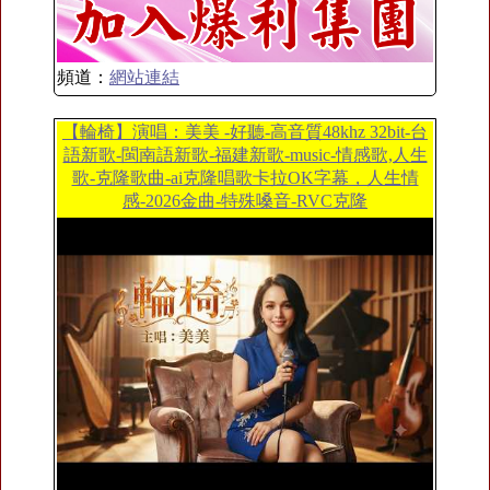
頻道：
網站連結
【輪椅】演唱：美美 -好聽-高音質48khz 32bit-台
語新歌-閩南語新歌-福建新歌-music-情感歌,人生
歌-克隆歌曲-ai克隆唱歌卡拉OK字幕，人生情
感-2026金曲-特殊嗓音-RVC克隆