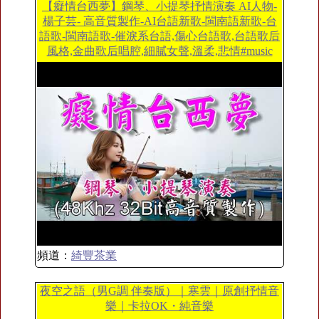
【癡情台西夢】鋼琴、小提琴抒情演奏 AI人物-
楊子芸- 高音質製作-AI台語新歌-閩南語新歌-台
語歌-閩南語歌-催淚系台語,傷心台語歌,台語歌后
風格,金曲歌后唱腔,細膩女聲,溫柔,悲情#music
頻道：
綺豐茶業
夜空之語（男G調 伴奏版）｜寒雲｜原創抒情音
樂｜卡拉OK・純音樂