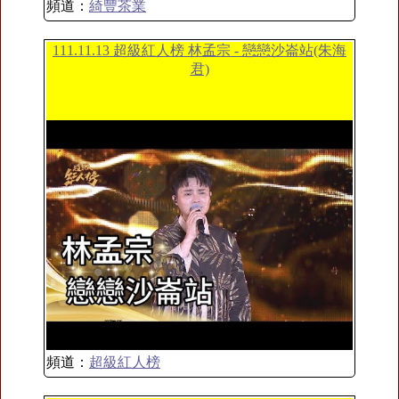
頻道：
綺豐茶業
111.11.13 超級紅人榜 林孟宗 - 戀戀沙崙站(朱海
君)
頻道：
超級紅人榜