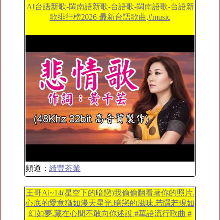
AI台語新歌-閩南語新歌-台語歌-閩南語歌-台語新
歌排行榜2026-最新台語歌曲,#music
頻道：
綺豐茶業
王哥Ai~14(星空下的暗戀)我偷偷翻看著你的照片.
心底的愛意猶如漫天星光.暗戀的滋味.若隱若現如
幻如夢.藏在心間不敢向你述說 #華語流行歌曲 #