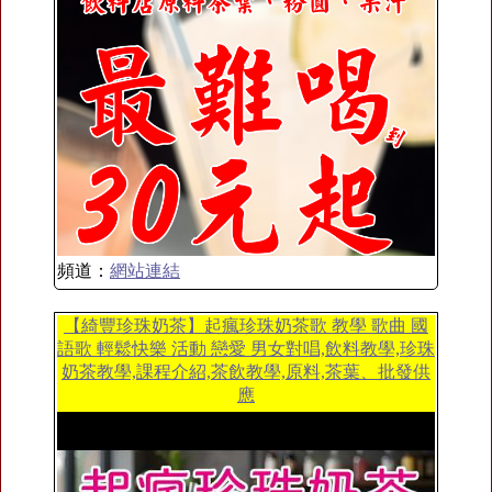
頻道：
網站連結
【綺豐珍珠奶茶】起瘋珍珠奶茶歌 教學 歌曲 國
語歌 輕鬆快樂 活動 戀愛 男女對唱,飲料教學,珍珠
奶茶教學,課程介紹,茶飲教學,原料,茶葉、批發供
應