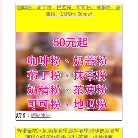
咖啡粉、布丁粉、奶蓋粉、可可粉、抹茶粉、茶
凍粉、奶精粉..50元起
頻道：
網站連結
蜂蜜金桔冰茶,奶茶教學,飲料教學,珍珠奶茶教學,
課程介紹,茶飲教學,原料,茶葉、批發供應