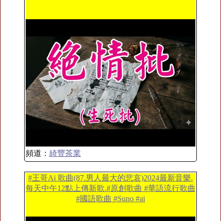
頻道：
綺豐茶業
#王哥Ai 歌曲(87.男人最大的悲哀)2024最新音樂.
每天中午12點上傳新歌.#原創歌曲 #華語流行歌曲
#國語歌曲 #Suno #ai