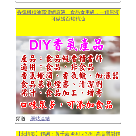
香氛機精油高濃縮原液，食品食用級，一罐原液
可做幾百罐精油
頻道：
網站連結
【悲情歌】作詞：黃千芸 48Khz 32bit 高音質製作