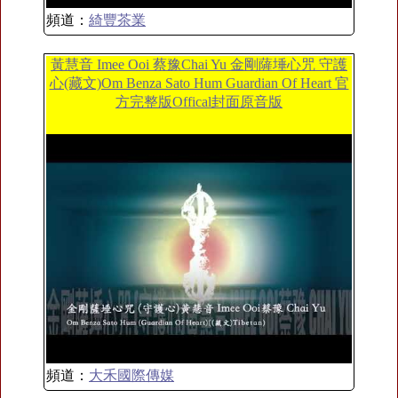
頻道：
綺豐茶業
黃慧音 Imee Ooi 蔡豫Chai Yu 金剛薩埵心咒 守護
心(藏文)Om Benza Sato Hum Guardian Of Heart 官
方完整版Offical封面原音版
頻道：
大禾國際傳媒