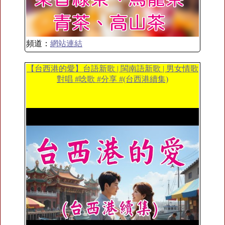
頻道：
網站連結
【台西港的愛】台語新歌 | 閩南語新歌 | 男女情歌
對唱 #唸歌 #分享 #(台西港續集)