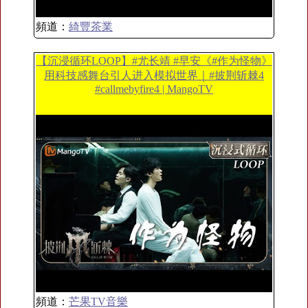
頻道：
綺豐茶業
【沉浸循环LOOP】#尤长靖 #早安《#作为怪物》
用科技感舞台引人进入模拟世界｜#披荆斩棘4
#callmebyfire4 | MangoTV
頻道：
芒果TV音樂