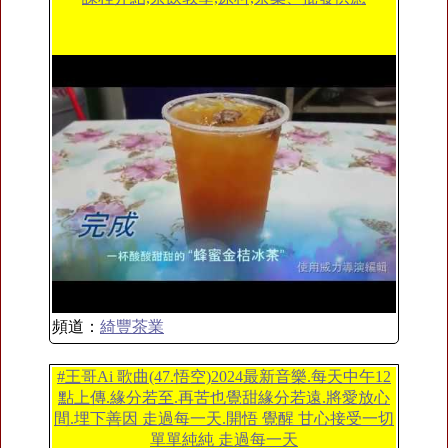
頻道：
綺豐茶業
#王哥Ai 歌曲(47.悟空)2024最新音樂.每天中午12
點上傳.緣分若至.再苦也覺甜緣分若遠.將愛放心
間.埋下善因 走過每一天.開悟 覺醒 甘心接受一切
單單純純 走過每一天