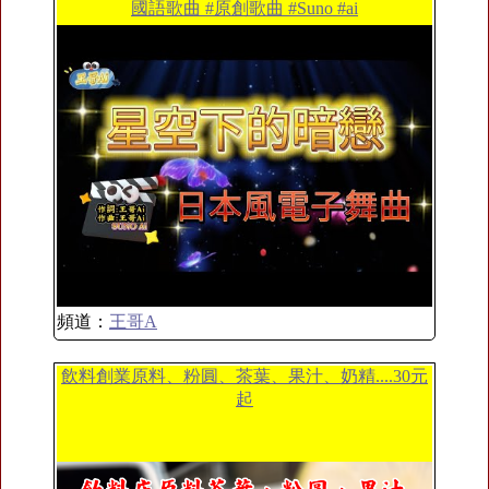
國語歌曲 #原創歌曲 #Suno #ai
頻道：
王哥A
飲料創業原料、粉圓、茶葉、果汁、奶精....30元
起