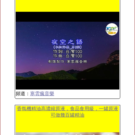
頻道：
寒雲瘋音樂
香氛機精油高濃縮原液，食品食用級，一罐原液
可做幾百罐精油