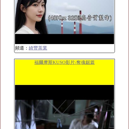
頻道：
綺豐茶業
福爾摩斯KUSO影片-奪魂鋸篇