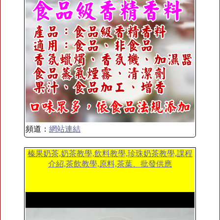
頻道：
網站連結
榛果奶茶,奶茶教學,飲料教學,珍珠奶茶教學,課程
介紹,茶飲教學,原料,茶葉、批發供應