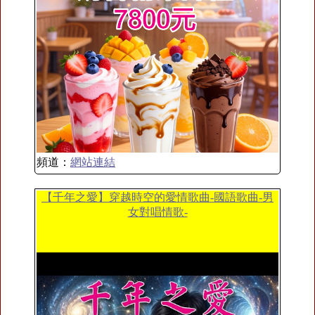
頻道：
網站連結
【千年之愛】穿越時空的愛情歌曲-國語歌曲-男
女對唱情歌-