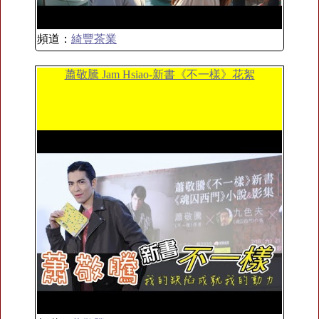
頻道：
綺豐茶業
蕭敬騰 Jam Hsiao-新書《不一樣》花絮