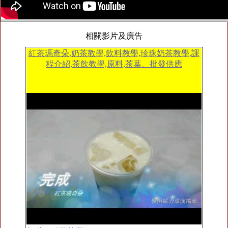
相關影片及廣告
紅茶瑪奇朵,奶茶教學,飲料教學,珍珠奶茶教學,課
程介紹,茶飲教學,原料,茶葉、批發供應