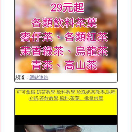
頻道：
網站連結
可可拿鐵,奶茶教學,飲料教學,珍珠奶茶教學,課程
介紹,茶飲教學,原料,茶葉、批發供應