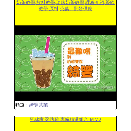
奶茶教學,飲料教學,珍珠奶茶教學,課程介紹,茶飲
教學,原料,茶葉、批發供應
頻道：
綺豐茶業
鄧詠家 娶路雞 專輯精選組合 ＭＶ2