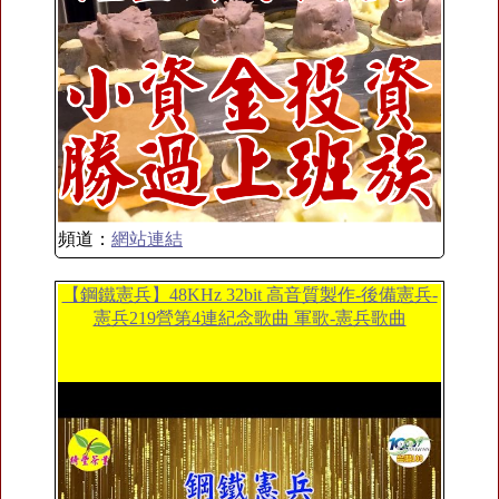
頻道：
網站連結
【鋼鐵憲兵】48KHz 32bit 高音質製作-後備憲兵-
憲兵219營第4連紀念歌曲 軍歌-憲兵歌曲