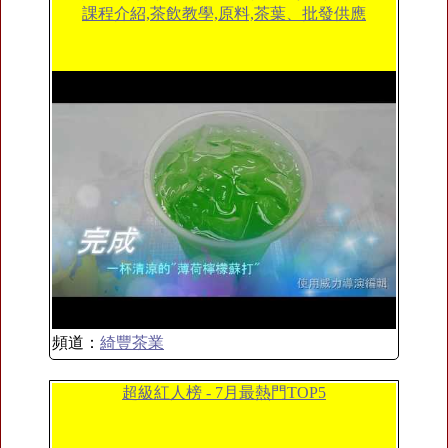
課程介紹,茶飲教學,原料,茶葉、批發供應
頻道：
綺豐茶業
超級紅人榜 - 7月最熱門TOP5