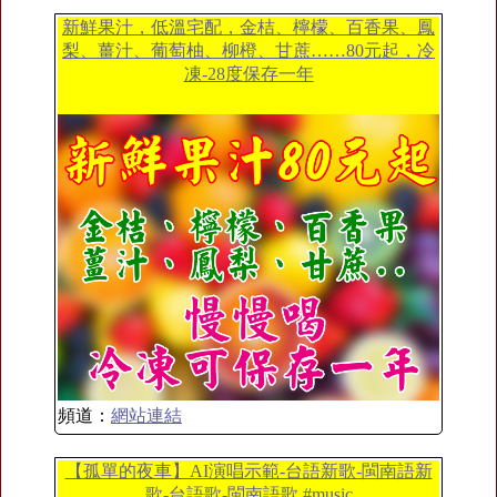
新鮮果汁，低溫宅配，金桔、檸檬、百香果、鳳
梨、薑汁、葡萄柚、柳橙、甘蔗……80元起，冷
凍-28度保存一年
頻道：
網站連結
【孤單的夜車】AI演唱示範-台語新歌-閩南語新
歌-台語歌-閩南語歌 #music