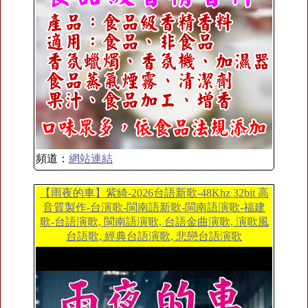
頻道：
網站連結
【雨夜的車】紫綺-2026台語新歌-48Khz 32bit 高
音質製作-台演歌-閩南語新歌-閩南語演歌-福建
歌-台語演歌, 閩南語演歌, 台語金曲演歌, 演歌風
台語歌, 經典台語演歌, 悲戀台語演歌