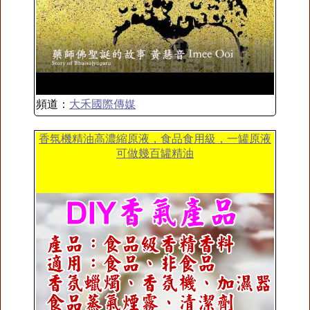
頻道：
大禾國際傳媒
香氛機精油高濃縮原液，食品食用級，一罐原液
可做幾百罐精油