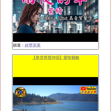
頻道：
綺豐茶業
【寒雲男聲伴唱】愛恨難離