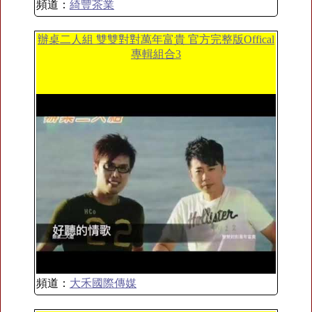
頻道：
綺豐茶業
辦桌二人組 雙雙對對萬年富貴 官方完整版Offical
專輯組合3
頻道：
大禾國際傳媒