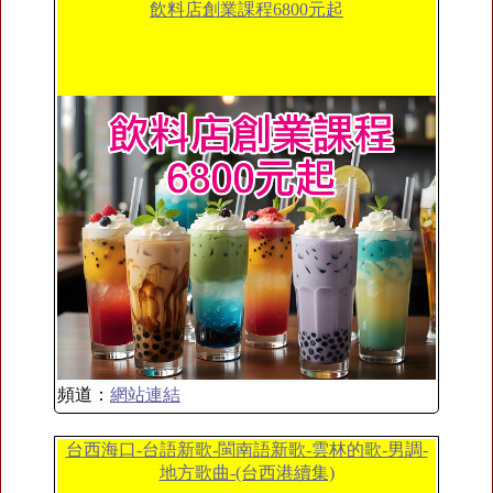
飲料店創業課程6800元起
頻道：
網站連結
台西海口-台語新歌-閩南語新歌-雲林的歌-男調-
地方歌曲-(台西港續集)