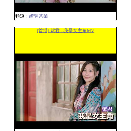
頻道：
綺豐茶業
[首播] 紫君 - 我是女主角MV