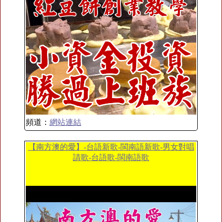
頻道：
網站連結
【南方澳的愛】-台語新歌-閩南語新歌-男女對唱
請歌-台語歌-閩南語歌