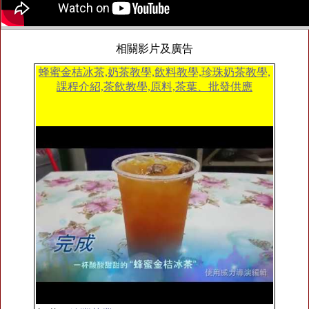
相關影片及廣告
蜂蜜金桔冰茶,奶茶教學,飲料教學,珍珠奶茶教學,
課程介紹,茶飲教學,原料,茶葉、批發供應