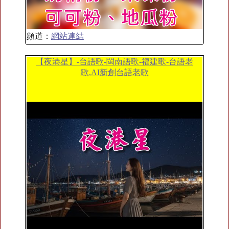
頻道：
網站連結
【夜港星】-台語歌-閩南語歌-福建歌-台語老
歌,AI新創台語老歌