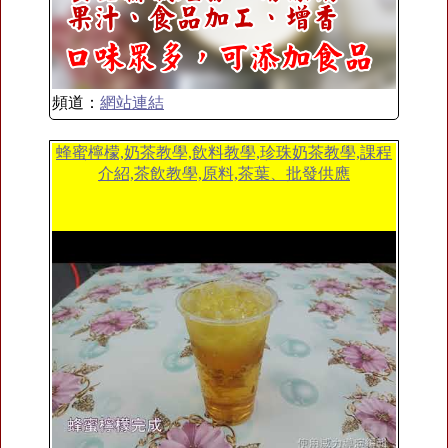
頻道：
網站連結
蜂蜜檸檬,奶茶教學,飲料教學,珍珠奶茶教學,課程
介紹,茶飲教學,原料,茶葉、批發供應