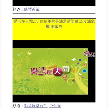
頻道：
綺豐茶業
樂活在人間275-你使用的是油還是塑膠 談食油危
機-謝嚴谷
頻道：
影音娛樂台Fujit Music