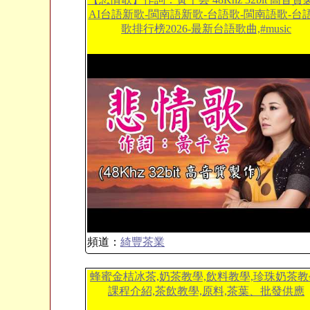
AI台語新歌-閩南語新歌-台語歌-閩南語歌-台
歌排行榜2026-最新台語歌曲,#music
頻道：
綺豐茶業
蜂蜜金桔冰茶,奶茶教學,飲料教學,珍珠奶茶教
課程介紹,茶飲教學,原料,茶葉、批發供應