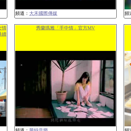
頻道：
大禾國際傳媒
頻
女情
秀蘭瑪雅「手中情」官方MV
港續
頻道：
華特音樂
頻