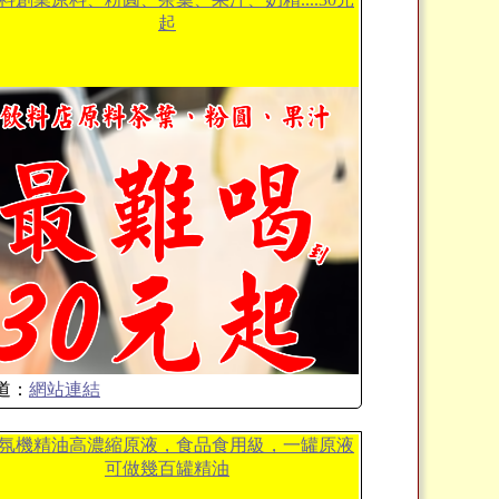
起
道：
網站連結
氛機精油高濃縮原液，食品食用級，一罐原液
可做幾百罐精油