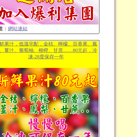
道：
網站連結
鮮果汁，低溫宅配，金桔、檸檬、百香果、鳳
、薑汁、葡萄柚、柳橙、甘蔗……80元起，冷
凍-28度保存一年