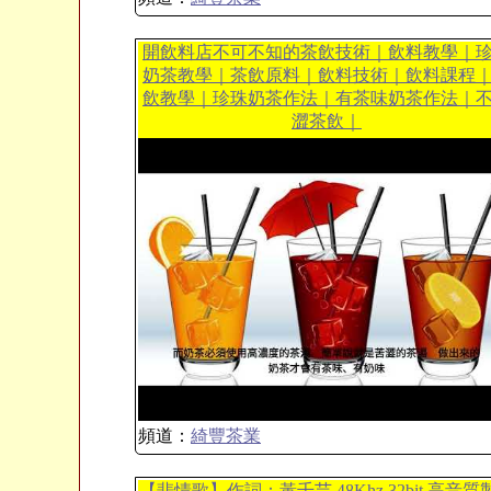
開飲料店不可不知的茶飲技術｜飲料教學｜
奶茶教學｜茶飲原料｜飲料技術｜飲料課程
飲教學｜珍珠奶茶作法｜有茶味奶茶作法｜
澀茶飲｜
頻道：
綺豐茶業
【悲情歌】作詞：黃千芸 48Khz 32bit 高音質