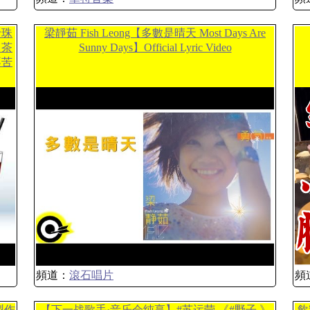
珍珠
梁靜茹 Fish Leong【多數是晴天 Most Days Are
｜茶
Sunny Days】Official Lyric Video
不苦
頻道：
滾石唱片
頻
製作
【下一战歌手·音乐会纯享】#苏运莹 《#野子 》
飲