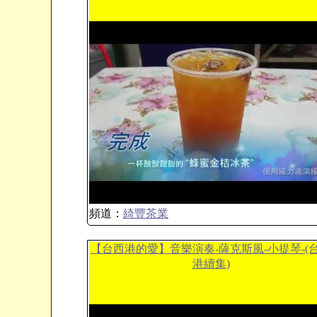
頻道：
綺豐茶業
【台西港的愛】音樂演奏-薩克斯風-小提琴-(
港續集)