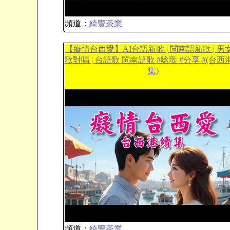
頻道：
綺豐茶業
【癡情台西愛】AI台語新歌 | 閩南語新歌 | 男
歌對唱 | 台語歌 閩南語歌 #唸歌 #分享 #(台西
集)
頻道：
綺豐茶業