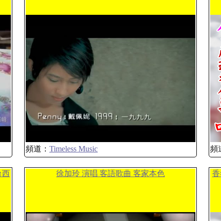
頻道：
Timeless Music
頻
台西
徐加玲 演唱 客語歌曲 客家本色
香