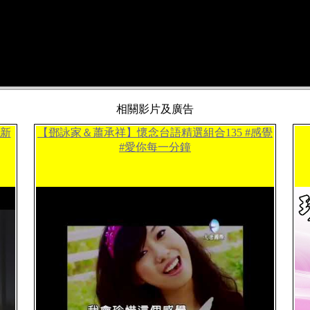
相關影片及廣告
語新
【鄧詠家＆蕭承祥】懷念台語精選組合135 #感覺
#愛你每一分鐘