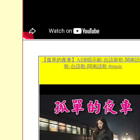
【孤單的夜車】AI演唱示範-台語新歌-閩南
歌-台語歌-閩南語歌 #music