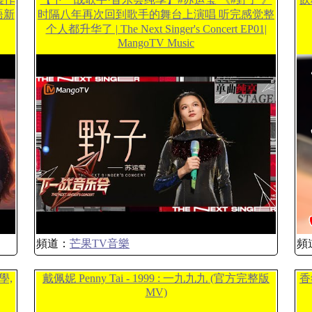
語新
时隔八年再次回到歌手的舞台上演唱 听完感觉整
个人都升华了 | The Next Singer's Concert EP01|
MangoTV Music
頻道：
芒果TV音樂
頻
學,
戴佩妮 Penny Tai - 1999 : 一九九九 (官方完整版
香
MV)