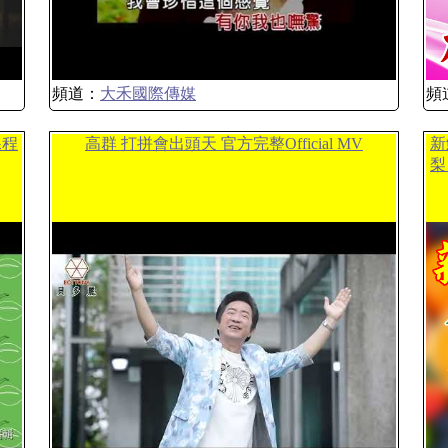
頻道：
大禾國際傳媒
頻
課程
高群 打拼會出頭天 官方完整Official MV
新
梨