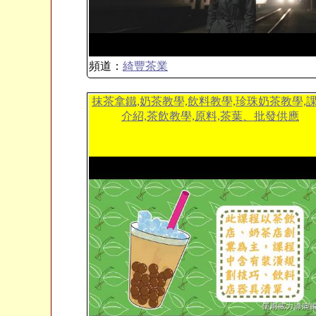
頻道：
綺豐茶業
抹茶拿鐵,奶茶教學,飲料教學,珍珠奶茶教學,
介紹,茶飲教學,原料,茶葉、批發供應