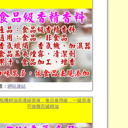
道：
網站連結
氛機精油高濃縮原液，食品食用級，一罐原液
可做幾百罐精油