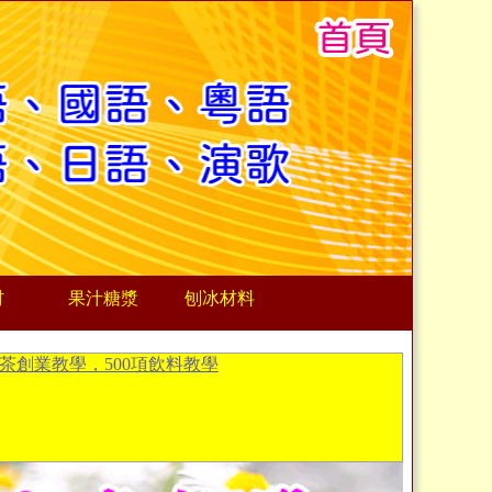
材
果汁糖漿
刨冰材料
茶創業教學，500項飲料教學