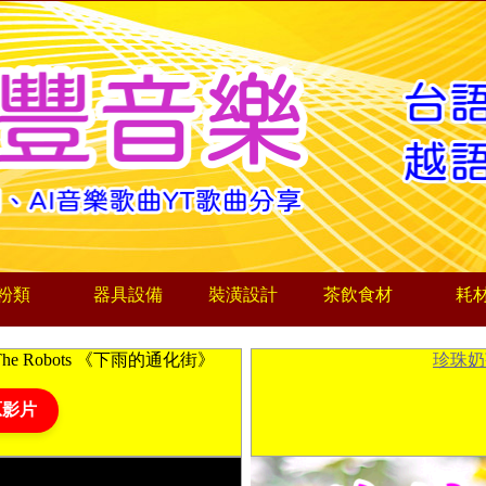
粉類
器具設備
裝潢設計
茶飲食材
耗
he Robots 《下雨的通化街》
珍珠奶
原影片