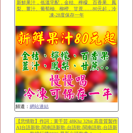
新鮮果汁，低溫宅配，金桔、檸檬、百香果、鳳
梨、薑汁、葡萄柚、柳橙、甘蔗……80元起，冷
凍-28度保存一年
頻道：
網站連結
【悲情歌】作詞：黃千芸 48Khz 32bit 高音質製作
AI台語新歌-閩南語新歌-台語歌-閩南語歌-台語新