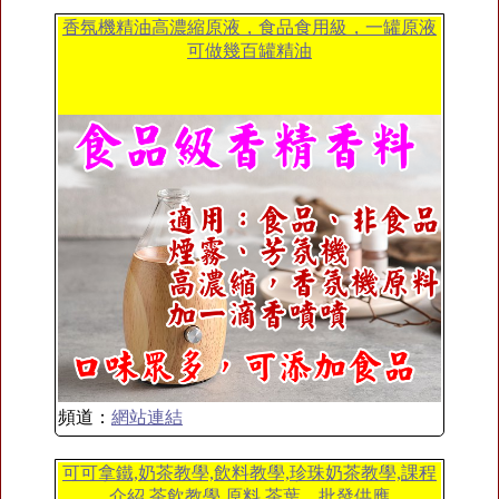
香氛機精油高濃縮原液，食品食用級，一罐原液
可做幾百罐精油
頻道：
網站連結
可可拿鐵,奶茶教學,飲料教學,珍珠奶茶教學,課程
介紹,茶飲教學,原料,茶葉、批發供應