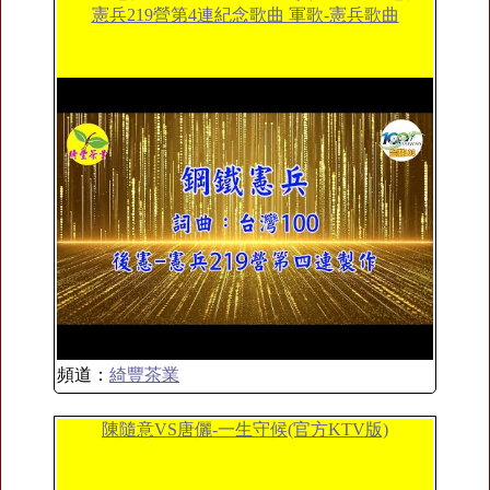
憲兵219營第4連紀念歌曲 軍歌-憲兵歌曲
頻道：
綺豐茶業
陳隨意VS唐儷-一生守候(官方KTV版)