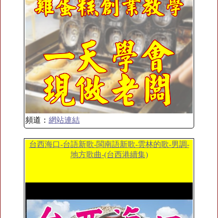
頻道：
網站連結
台西海口-台語新歌-閩南語新歌-雲林的歌-男調-
地方歌曲-(台西港續集)