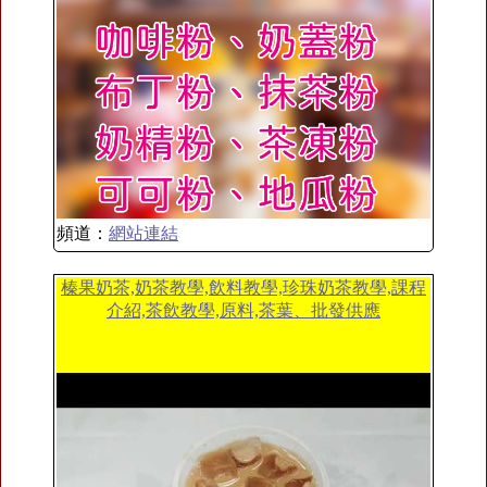
頻道：
網站連結
榛果奶茶,奶茶教學,飲料教學,珍珠奶茶教學,課程
介紹,茶飲教學,原料,茶葉、批發供應