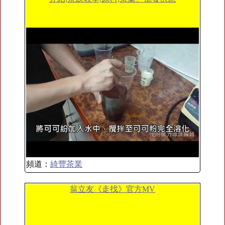
頻道：
綺豐茶業
翁立友《走找》官方MV