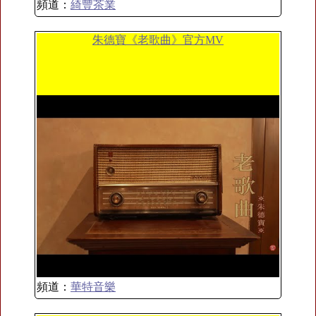
頻道：
綺豐茶業
朱德寶《老歌曲》官方MV
頻道：
華特音樂