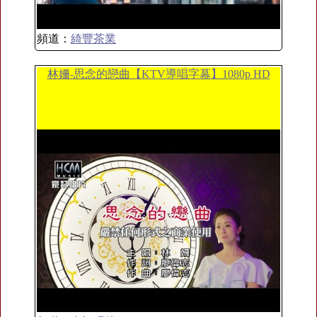
頻道：
綺豐茶業
林姍-思念的戀曲【KTV導唱字幕】1080p HD