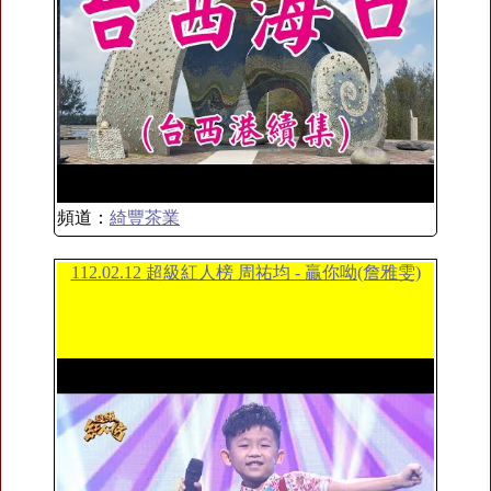
頻道：
綺豐茶業
112.02.12 超級紅人榜 周祐均 - 贏你呦(詹雅雯)