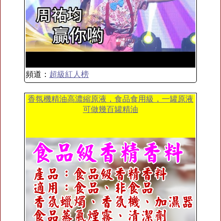
頻道：
超級紅人榜
香氛機精油高濃縮原液，食品食用級，一罐原液
可做幾百罐精油