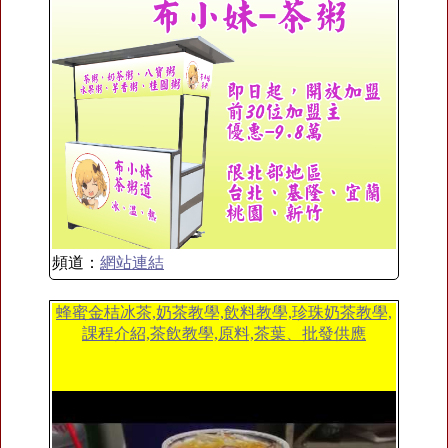
頻道：
網站連結
蜂蜜金桔冰茶,奶茶教學,飲料教學,珍珠奶茶教學,
課程介紹,茶飲教學,原料,茶葉、批發供應