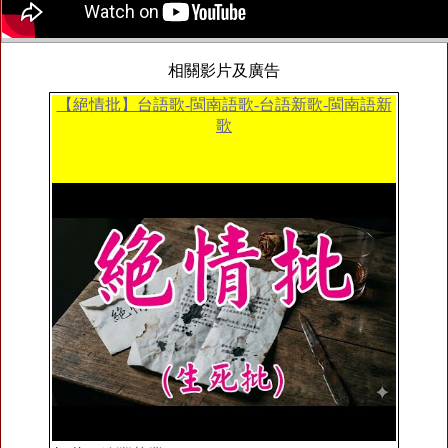
相關影片及廣告
【絕情批】台語歌-閩南語歌-台語新歌-閩南語新
歌