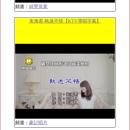
頻道：
綺豐茶業
朱海君-執迷不悟【KTV導唱字幕】
頻道：
豪記唱片