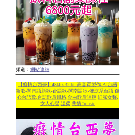
頻道：
網站連結
【癡情台西夢】48khz 32 bit 高音質製作-AI台語
新歌-閩南語新歌-台語歌-閩南語歌-催淚系台語,傷
心台語歌,台語歌后風格,金曲歌后唱腔,細膩女聲,
女人心聲,溫柔,悲情#music