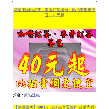
營業用咖啡紅茶、麥香紅茶濾泡，比拍賣網更便
宜，40元起
頻道：
網站連結
【鋼鐵憲兵】48KHz 32bit 高音質製作-後備憲兵-