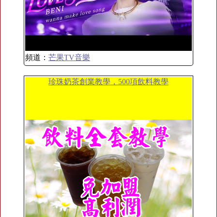
頻道：
芒果TV音樂
珍珠奶茶創業教學，500項飲料教學