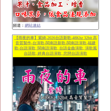
頻道：
網站連結
【雨夜的車】紫綺-2026台語新歌-48Khz 32bit 高
音質製作-台演歌-閩南語新歌-閩南語演歌-福建
歌-台語演歌, 閩南語演歌, 台語金曲演歌, 演歌風
台語歌, 經典台語演歌, 悲戀台語演歌