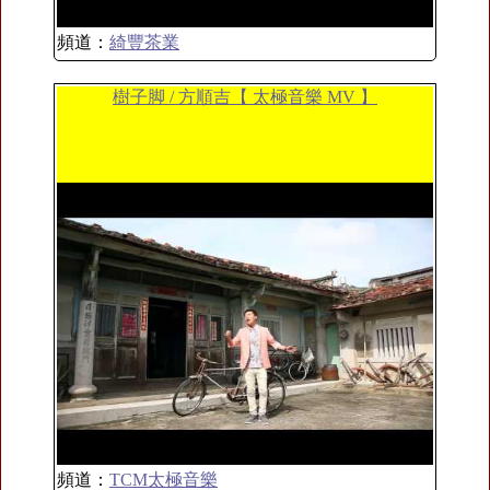
頻道：
綺豐茶業
樹子脚 / 方順吉【 太極音樂 MV 】
頻道：
TCM太極音樂