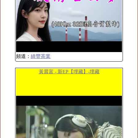
頻道：
綺豐茶業
黃晨富 - 新EP【埋藏】-埋藏