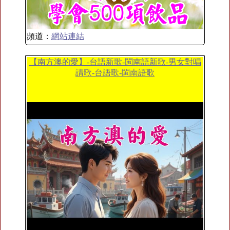
頻道：
網站連結
【南方澳的愛】-台語新歌-閩南語新歌-男女對唱
請歌-台語歌-閩南語歌