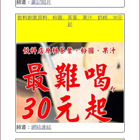
頻道：
豪記唱片
飲料創業原料、粉圓、茶葉、果汁、奶精....30元
起
頻道：
網站連結