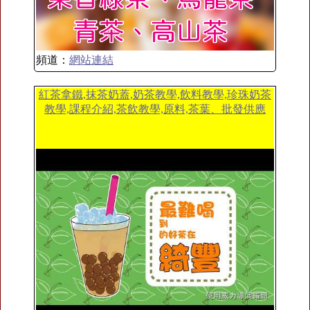
頻道：
網站連結
紅茶拿鐵,抹茶奶蓋,奶茶教學,飲料教學,珍珠奶茶
教學,課程介紹,茶飲教學,原料,茶葉、批發供應