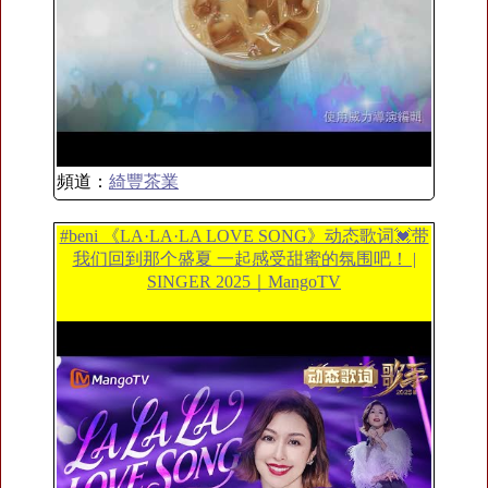
頻道：
綺豐茶業
#beni 《LA·LA·LA LOVE SONG》动态歌词💓带
我们回到那个盛夏 一起感受甜蜜的氛围吧！ |
SINGER 2025｜MangoTV