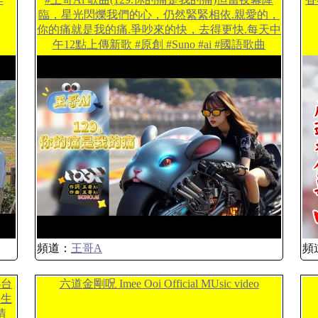
臨，星光閃爍我們的心，仍然緊緊相依.親愛的，
你的痛就是我的痛.爭吵來的快，去得更快.每天中
午12點上傳新歌 #原創 #Suno #ai #國語歌曲
頻道：
王哥A
頻
-台
六道金剛呪 Imee Ooi Official MUsic video
人生
情