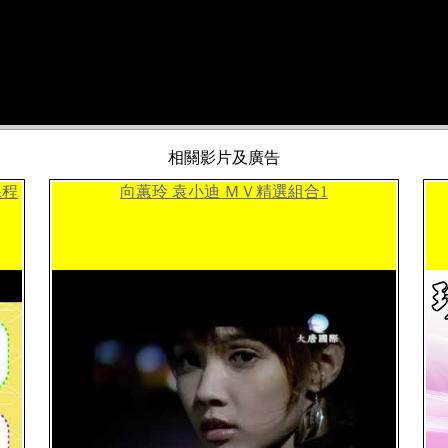
相關影片及廣告
課程
向蕙玲 袁小迪 ＭＶ精選組合1