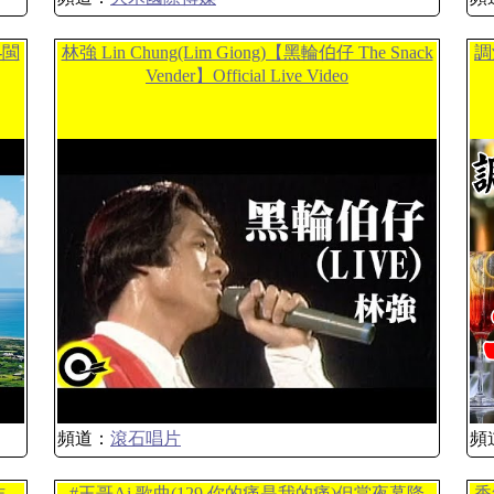
-閩
林強 Lin Chung(Lim Giong)【黑輪伯仔 The Snack
調
Vender】Official Live Video
頻道：
滾石唱片
頻
作
#王哥Ai 歌曲(129.你的痛是我的痛)但當夜幕降
香