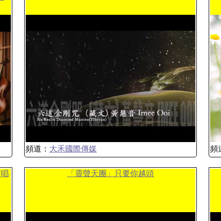
頻道：
大禾國際傳媒
頻
對唱
「靈聲天團」只要你越頭