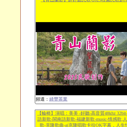
頻道：
綺豐茶業
【輪椅】演唱：美美 -好聽-高音質48khz 32bit
語新歌-閩南語新歌-福建新歌-music-情感歌,
歌-克隆歌曲-ai克隆唱歌卡拉OK字幕，人生