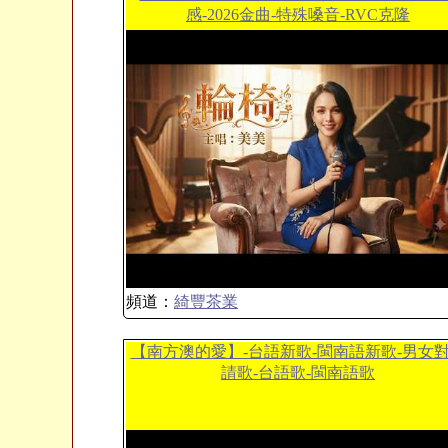
感-2026金曲-特殊嗓音-RVC克隆
頻道：
綺豐茶業
【南方澳的愛】-台語新歌-閩南語新歌-男女
請歌-台語歌-閩南語歌