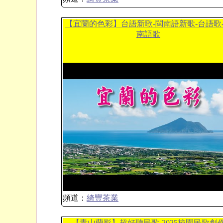
【宜蘭的色彩】台語新歌-閩南語新歌-台語歌
南語歌
頻道：
綺豐茶業
【青山蘭影】超好聽民歌-2025校園民歌創