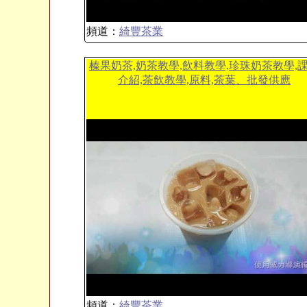
頻道：
綺豐茶業
榛果奶茶,奶茶教學,飲料教學,珍珠奶茶教學,
介紹,茶飲教學,原料,茶葉、批發供應
頻道：
綺豐茶業