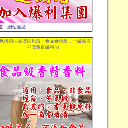
道：
網站連結
氛機精油高濃縮原液，食品食用級，一罐原液
可做幾百罐精油