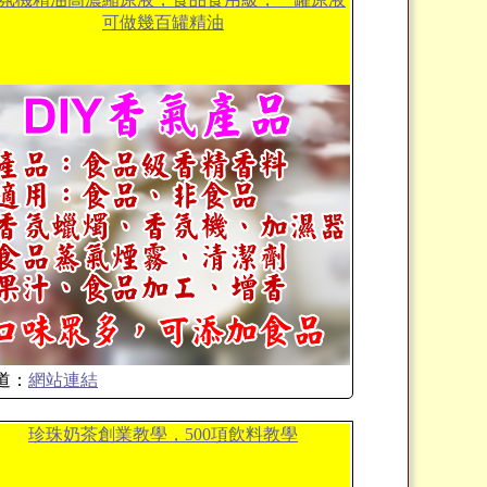
可做幾百罐精油
道：
網站連結
珍珠奶茶創業教學，500項飲料教學