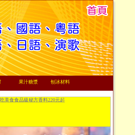
材
果汁糖漿
刨冰材料
吃美食食品級秘方香料220元起