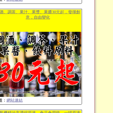
酒、調茶、果汁、果漿、果醬30元起，發揮創
意，自由變化
道：
網站連結
氛機精油高濃縮原液，食品食用級，一罐原液