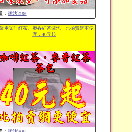
道：
網站連結
業用咖啡紅茶、麥香紅茶濾泡，比拍賣網更便
宜，40元起
道：
網站連結