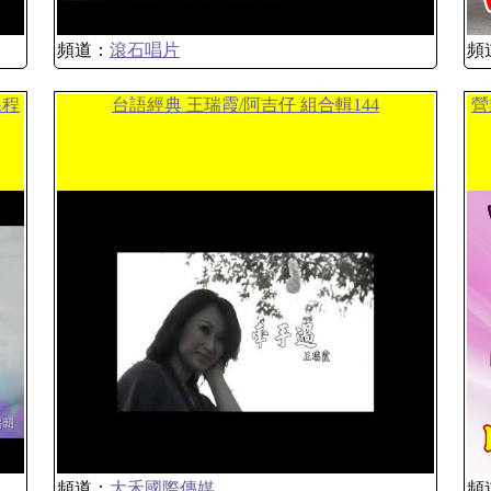
頻道：
滾石唱片
頻
課程
台語經典 王瑞霞/阿吉仔 組合輯144
營
頻道：
大禾國際傳媒
頻