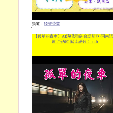
頻道：
綺豐茶業
【孤單的夜車】AI演唱示範-台語新歌-閩南
歌-台語歌-閩南語歌 #music