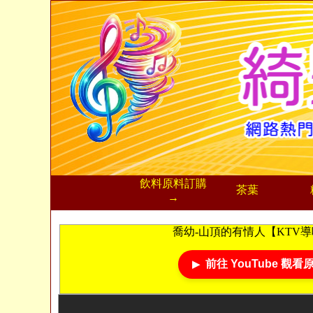
飲料
原料訂購
茶葉
→
喬幼-山頂的有情人【KTV
前往 YouTube 觀看