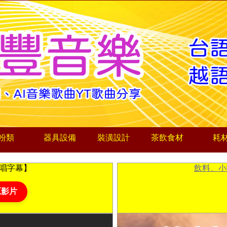
粉類
器具設備
裝潢設計
茶飲食材
耗
導唱字幕】
飲料、小
原影片