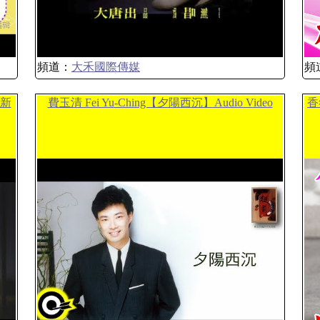
頻道：
大禾國際傳媒
頻
語新
費玉清 Fei Yu-Ching【夕陽西沉】Audio Video
香