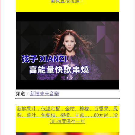
氣氛直接拉滿！
頻道：
新禧未來音樂
新鮮果汁，低溫宅配，金桔、檸檬、百香果、鳳
梨、薑汁、葡萄柚、柳橙、甘蔗……80元起，冷
凍-28度保存一年