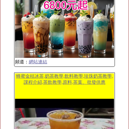
頻道：
網站連結
蜂蜜金桔冰茶,奶茶教學,飲料教學,珍珠奶茶教學,
課程介紹,茶飲教學,原料,茶葉、批發供應