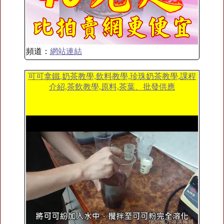
頻道：
網站連結
可可拿鐵,奶茶教學,飲料教學,珍珠奶茶教學,課程
介紹,茶飲教學,原料,茶葉、批發供應