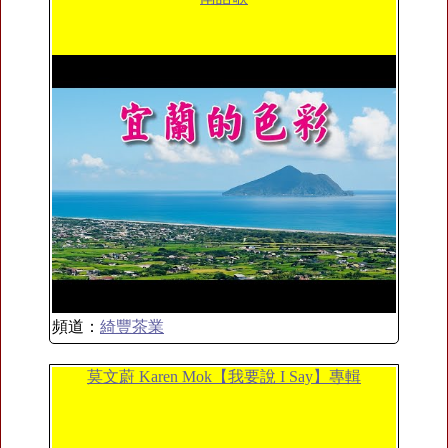
頻道：
綺豐茶業
莫文蔚 Karen Mok【我要說 I Say】專輯