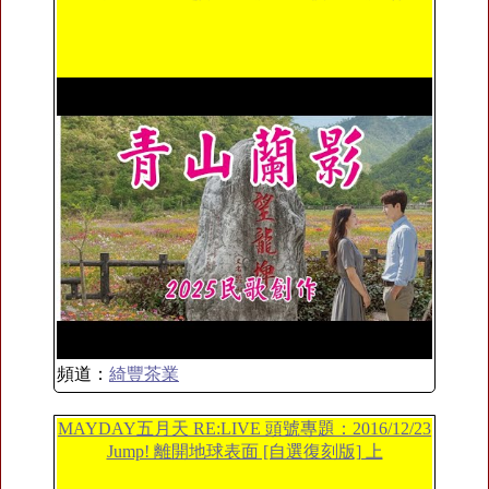
頻道：
綺豐茶業
MAYDAY五月天 RE:LIVE 頭號專題：2016/12/23
Jump! 離開地球表面 [自選復刻版] 上