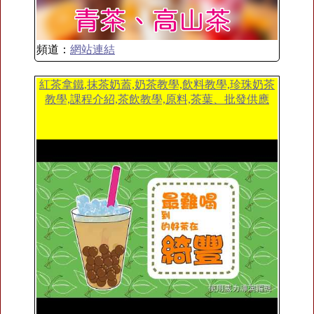
頻道：
網站連結
紅茶拿鐵,抹茶奶蓋,奶茶教學,飲料教學,珍珠奶茶
教學,課程介紹,茶飲教學,原料,茶葉、批發供應