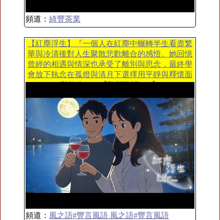
頻道：
綺豐茶業
【紅塵浮生】『一個人在紅塵中輾轉半生看盡繁
華與冷清後對人生聚散悲歡離合的感悟。她回憶
曾經的相遇與情深也承受了離別與思念，最終學
會放下執念在孤燈與清月下選擇用平靜與釋懷面
對餘生....』【動態歌詞MV】
頻道：
風之語#豐言風語 風之語#豐言風語