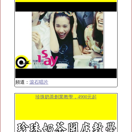
頻道：
滾石唱片
珍珠奶茶創業教學，4900元起