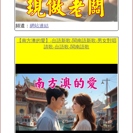
頻道：
網站連結
【南方澳的愛】-台語新歌-閩南語新歌-男女對唱
請歌-台語歌-閩南語歌