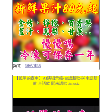
頻道：
網站連結
【孤單的夜車】AI演唱示範-台語新歌-閩南語新
歌-台語歌-閩南語歌 #music