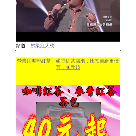
頻道：
超級紅人榜
營業用咖啡紅茶、麥香紅茶濾泡，比拍賣網更便
宜，40元起