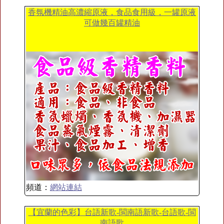
香氛機精油高濃縮原液，食品食用級，一罐原液
可做幾百罐精油
頻道：
網站連結
【宜蘭的色彩】台語新歌-閩南語新歌-台語歌-閩
南語歌