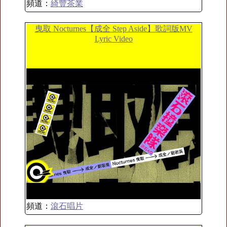
頻道：
綺豐茶業
曳取 Nocturnes【成全 Step Aside】歌詞版MV
Lyric Video
頻道：
滾石唱片