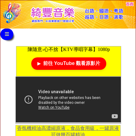
≡
陳隨意-心不捨【KTV導唱字幕】1080p
前往 YouTube 觀看原影片
香氛機精油高濃縮原液，食品食用級，一罐原液
可做幾百罐精油