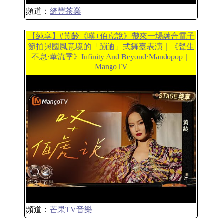
頻道：
綺豐茶業
【純享】#黃齡《嘆+伯虎說》帶來一場融合電子
節拍與國風意境的「蹦迪」式舞臺表演｜《聲生
不息·華流季》Infinity And Beyond·Mandopop｜
MangoTV
頻道：
芒果TV音樂