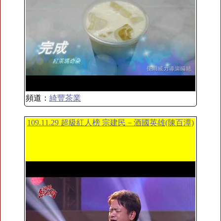
頻道：
綺豐茶業
109.11.29 超級紅人榜 宗建民－酒國英雄(陳百潭)