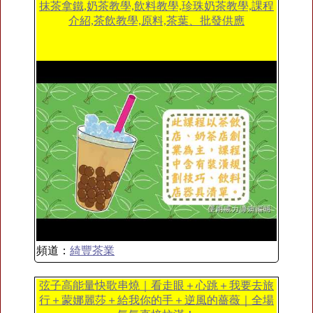
抹茶拿鐵,奶茶教學,飲料教學,珍珠奶茶教學,課程
介紹,茶飲教學,原料,茶葉、批發供應
頻道：
綺豐茶業
弦子高能量快歌串燒｜看走眼＋心跳＋我要去旅
行＋蒙娜麗莎＋給我你的手＋逆風的薔薇｜全場