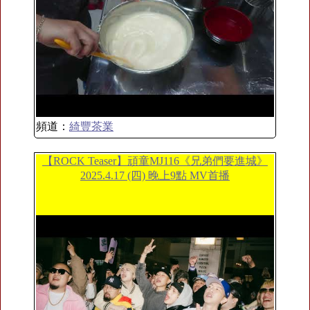
頻道：
綺豐茶業
【ROCK Teaser】頑童MJ116《兄弟們要進城》
2025.4.17 (四) 晚上9點 MV首播