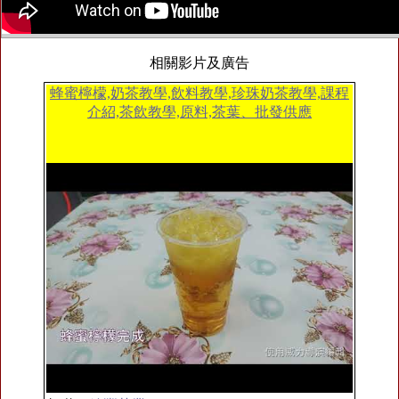
相關影片及廣告
蜂蜜檸檬,奶茶教學,飲料教學,珍珠奶茶教學,課程
介紹,茶飲教學,原料,茶葉、批發供應