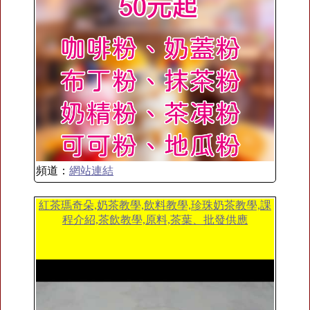
頻道：
網站連結
紅茶瑪奇朵,奶茶教學,飲料教學,珍珠奶茶教學,課
程介紹,茶飲教學,原料,茶葉、批發供應