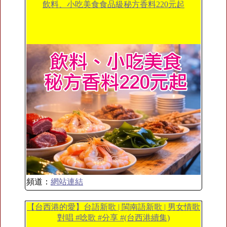
飲料、小吃美食食品級秘方香料220元起
頻道：
網站連結
【台西港的愛】台語新歌 | 閩南語新歌 | 男女情歌
對唱 #唸歌 #分享 #(台西港續集)