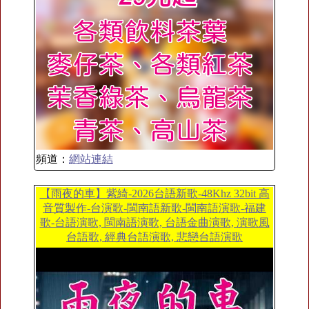
頻道：
網站連結
【雨夜的車】紫綺-2026台語新歌-48Khz 32bit 高
音質製作-台演歌-閩南語新歌-閩南語演歌-福建
歌-台語演歌, 閩南語演歌, 台語金曲演歌, 演歌風
台語歌, 經典台語演歌, 悲戀台語演歌