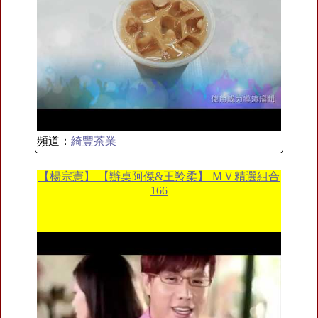
頻道：
綺豐茶業
【楊宗憲】 【辦桌阿傑&王羚柔】 ＭＶ精選組合
166