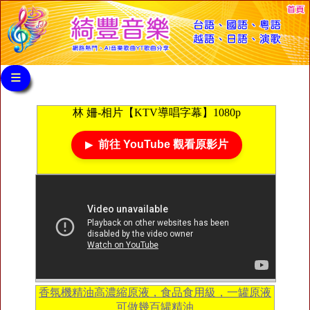
≡
林 姍-相片【KTV導唱字幕】1080p
前往 YouTube 觀看原影片
香氛機精油高濃縮原液，食品食用級，一罐原液
可做幾百罐精油