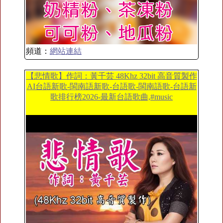
頻道：
網站連結
【悲情歌】作詞：黃千芸 48Khz 32bit 高音質製作
AI台語新歌-閩南語新歌-台語歌-閩南語歌-台語新
歌排行榜2026-最新台語歌曲,#music