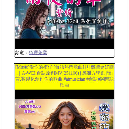
頻道：
綺豐茶業
[Music]愛你的棋仔 [台語熱門歌曲] |耳機聽更好聽
｜A-WEI 台語原創MV(251106) | 感謝方學凱 |留
言,客製化創作你的歌曲 #aimusician #台語#閩南語
歌曲