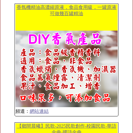
香氛機精油高濃縮原液，食品食用級，一罐原液
可做幾百罐精油
頻道：
網站連結
【鄉間晨曦】民歌-2025民歌創作-校園民歌-華語
金曲-國語金曲