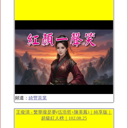
頻道：
綺豐茶業
王俊清 - 繁華攏是夢(伍浩哲+陳美鳳)｜純享版｜
超級紅人榜｜102.08.25