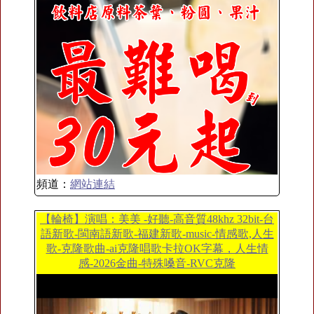
頻道：
網站連結
【輪椅】演唱：美美 -好聽-高音質48khz 32bit-台
語新歌-閩南語新歌-福建新歌-music-情感歌,人生
歌-克隆歌曲-ai克隆唱歌卡拉OK字幕，人生情
感-2026金曲-特殊嗓音-RVC克隆