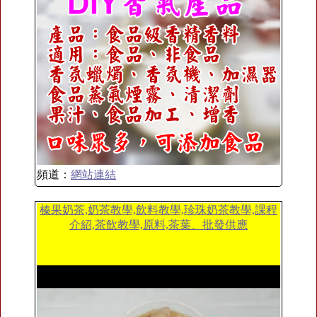
頻道：
網站連結
榛果奶茶,奶茶教學,飲料教學,珍珠奶茶教學,課程
介紹,茶飲教學,原料,茶葉、批發供應