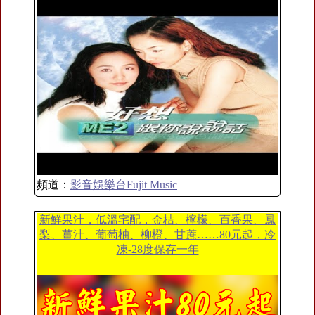
頻道：
影音娛樂台Fujit Music
新鮮果汁，低溫宅配，金桔、檸檬、百香果、鳳
梨、薑汁、葡萄柚、柳橙、甘蔗……80元起，冷
凍-28度保存一年