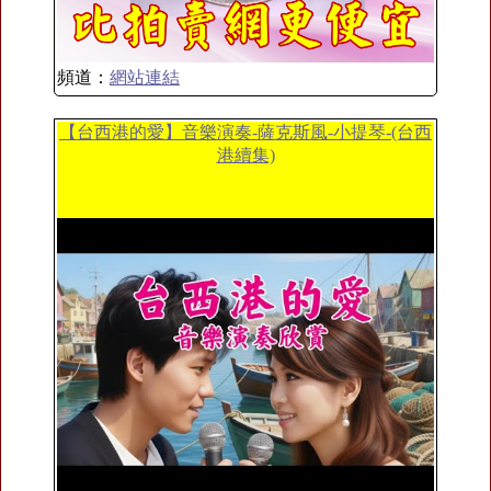
頻道：
網站連結
【台西港的愛】音樂演奏-薩克斯風-小提琴-(台西
港續集)