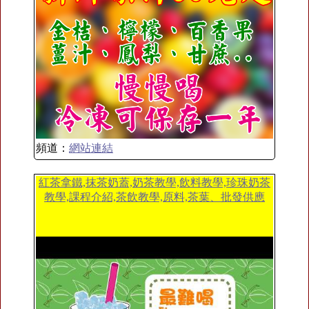
頻道：
網站連結
紅茶拿鐵,抹茶奶蓋,奶茶教學,飲料教學,珍珠奶茶
教學,課程介紹,茶飲教學,原料,茶葉、批發供應