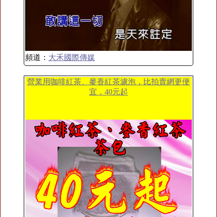
頻道：
大禾國際傳媒
營業用咖啡紅茶、麥香紅茶濾泡，比拍賣網更便
宜，40元起