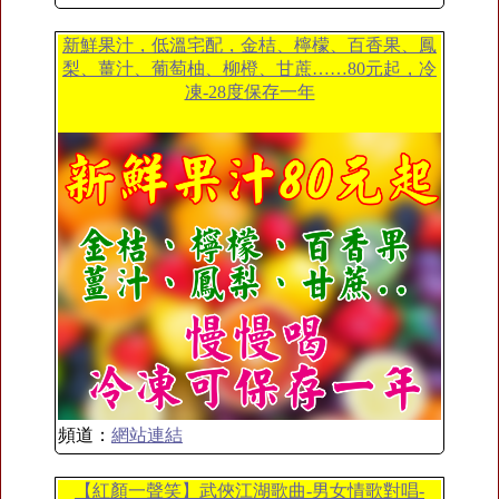
新鮮果汁，低溫宅配，金桔、檸檬、百香果、鳳
梨、薑汁、葡萄柚、柳橙、甘蔗……80元起，冷
凍-28度保存一年
頻道：
網站連結
【紅顏一聲笑】武俠江湖歌曲-男女情歌對唱-