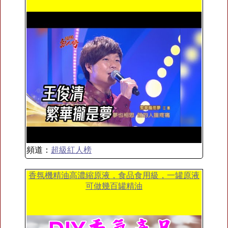
頻道：
超級紅人榜
香氛機精油高濃縮原液，食品食用級，一罐原液
可做幾百罐精油