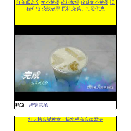
紅茶瑪奇朵,奶茶教學,飲料教學,珍珠奶茶教學,課
程介紹,茶飲教學,原料,茶葉、批發供應
頻道：
綺豐茶業
紅人榜音樂教室－提水桶高音練習法