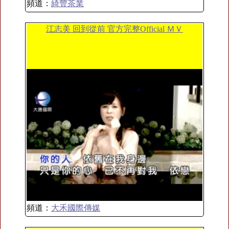
頻道：
綺豐茶業
江志美 回到從前 官方完整Official ＭＶ
頻道：
大禾國際傳媒