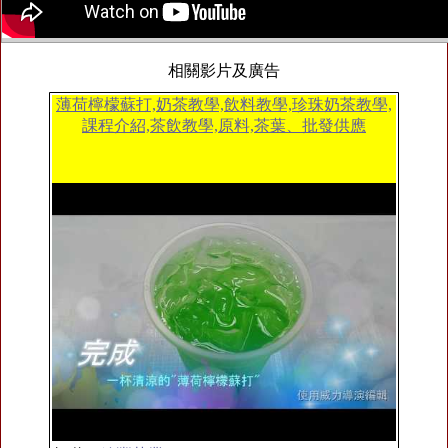
相關影片及廣告
薄荷檸檬蘇打,奶茶教學,飲料教學,珍珠奶茶教學,
課程介紹,茶飲教學,原料,茶葉、批發供應