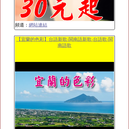
頻道：
網站連結
【宜蘭的色彩】台語新歌-閩南語新歌-台語歌-閩
南語歌