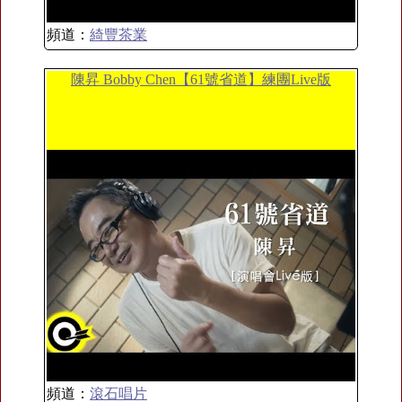
頻道：
綺豐茶業
陳昇 Bobby Chen【61號省道】練團Live版
頻道：
滾石唱片