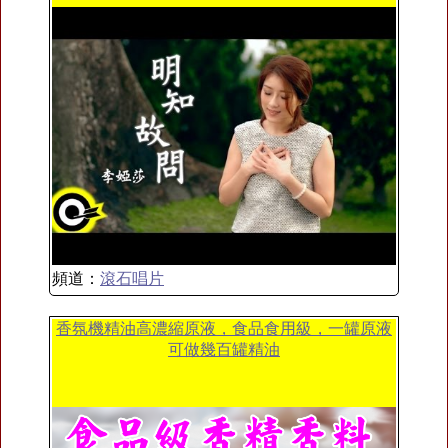
頻道：
滾石唱片
香氛機精油高濃縮原液，食品食用級，一罐原液
可做幾百罐精油