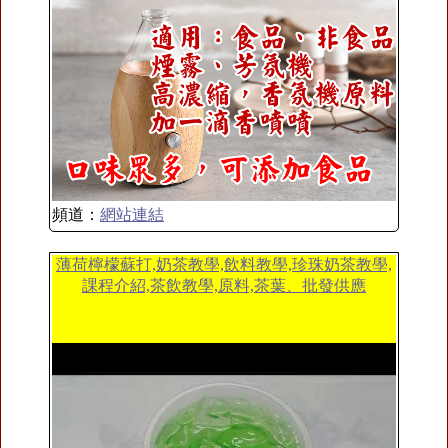
頻道：
網站連結
薄荷檸檬蘇打,奶茶教學,飲料教學,珍珠奶茶教學,
課程介紹,茶飲教學,原料,茶葉、批發供應