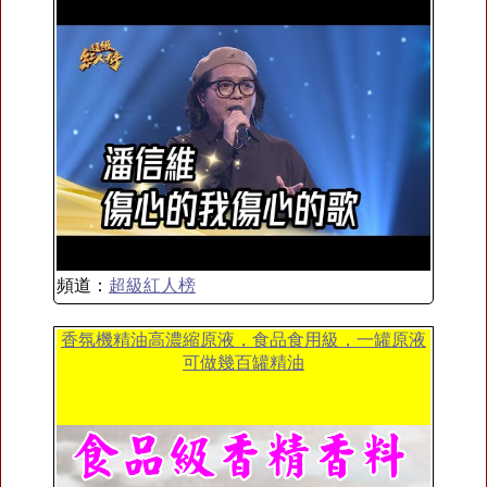
頻道：
超級紅人榜
香氛機精油高濃縮原液，食品食用級，一罐原液
可做幾百罐精油