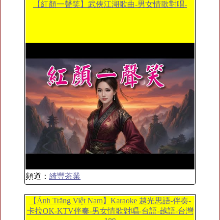
【紅顏一聲笑】武俠江湖歌曲-男女情歌對唱-
頻道：
綺豐茶業
【Ánh Trăng Việt Nam】Karaoke 越光思語-伴奏-
卡拉OK-KTV伴奏-男女情歌對唱-台語-越語-台灣