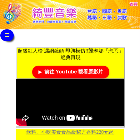
≡
超級紅人榜 漏網鏡頭 即興模仿!!龔琳娜「忐忑」
經典再現
前往 YouTube 觀看原影片
飲料、小吃美食食品級秘方香料220元起