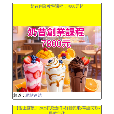
奶昔創業教學課程，7800元起
頻道：
網站連結
【愛上蘇澳】2025民歌創作-好聽民歌-華語民歌-
民歌年代