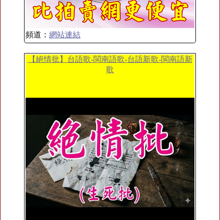
頻道：
網站連結
【絕情批】台語歌-閩南語歌-台語新歌-閩南語新
歌