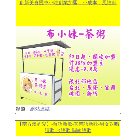
創新美食攤車小吃創業加盟，小成本，風險低
頻道：
網站連結
【南方澳的愛】-台語新歌-閩南語新歌-男女對唱
請歌-台語歌-閩南語歌