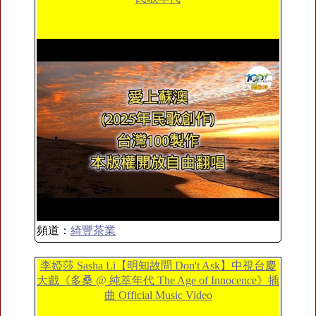
頻道：
綺豐茶業
李婭莎 Sasha Li【明知故問 Don't Ask】中視台慶
大戲《多桑 @ 純萃年代 The Age of Innocence》插
曲 Official Music Video