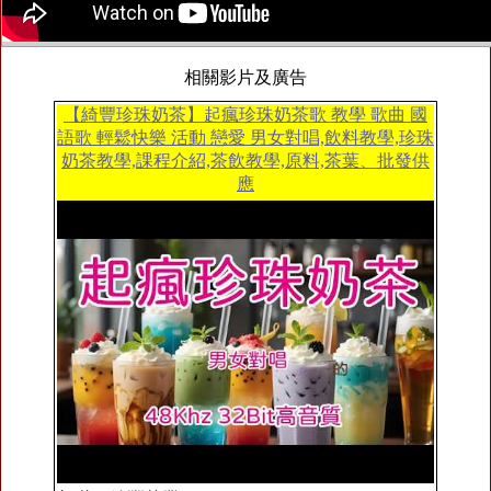
相關影片及廣告
【綺豐珍珠奶茶】起瘋珍珠奶茶歌 教學 歌曲 國
語歌 輕鬆快樂 活動 戀愛 男女對唱,飲料教學,珍珠
奶茶教學,課程介紹,茶飲教學,原料,茶葉、批發供
應