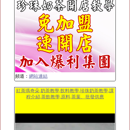
頻道：
網站連結
紅茶瑪奇朵,奶茶教學,飲料教學,珍珠奶茶教學,課
程介紹,茶飲教學,原料,茶葉、批發供應