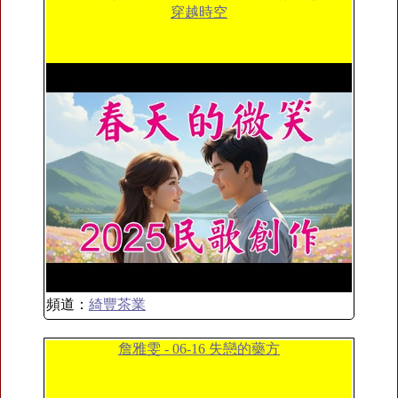
穿越時空
頻道：
綺豐茶業
詹雅雯 - 06-16 失戀的藥方