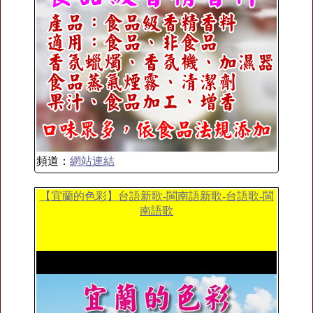
頻道：
網站連結
【宜蘭的色彩】台語新歌-閩南語新歌-台語歌-閩
南語歌