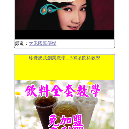
頻道：
大禾國際傳媒
珍珠奶茶創業教學，500項飲料教學