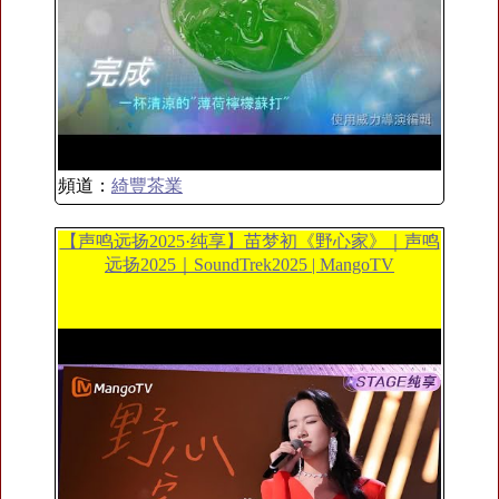
頻道：
綺豐茶業
【声鸣远扬2025·纯享】苗梦初《野心家》｜声鸣
远扬2025｜SoundTrek2025 | MangoTV