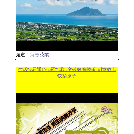
頻道：
綺豐茶業
生活快易通156-羅怡君 -突破教養障礙 創意教出
快樂孩子