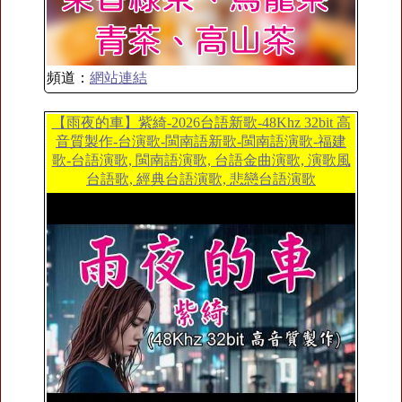
頻道：
網站連結
【雨夜的車】紫綺-2026台語新歌-48Khz 32bit 高
音質製作-台演歌-閩南語新歌-閩南語演歌-福建
歌-台語演歌, 閩南語演歌, 台語金曲演歌, 演歌風
台語歌, 經典台語演歌, 悲戀台語演歌