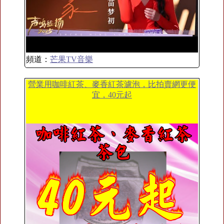
頻道：
芒果TV音樂
營業用咖啡紅茶、麥香紅茶濾泡，比拍賣網更便
宜，40元起