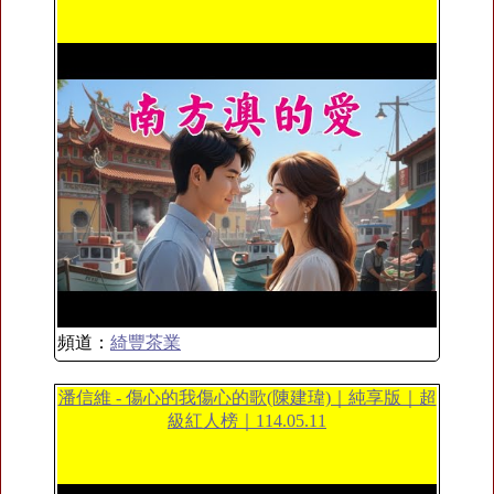
頻道：
綺豐茶業
潘信維 - 傷心的我傷心的歌(陳建瑋)｜純享版｜超
級紅人榜｜114.05.11