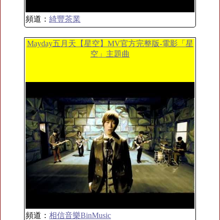
頻道：
綺豐茶業
Mayday五月天【星空】MV官方完整版-電影「星
空」主題曲
頻道：
相信音樂BinMusic