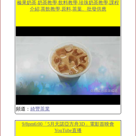
榛果奶茶,奶茶教學,飲料教學,珍珠奶茶教學,課程
介紹,茶飲教學,原料,茶葉、批發供應
頻道：
綺豐茶業
9/8pm6:00「5月天諾亞方舟3D」電影首映會
YouTube直播