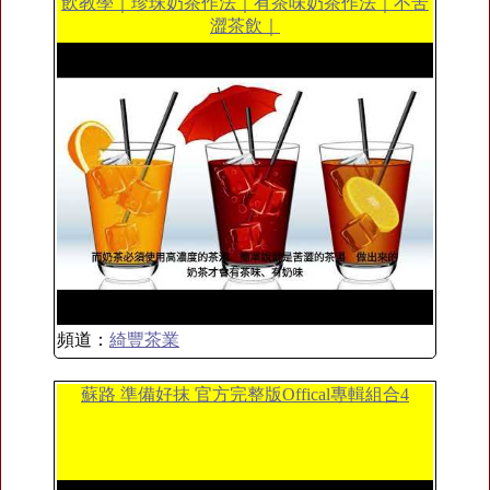
飲教學｜珍珠奶茶作法｜有茶味奶茶作法｜不苦
澀茶飲｜
頻道：
綺豐茶業
蘇路 準備好抹 官方完整版Offical專輯組合4