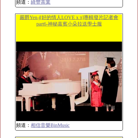
頻道：
綺豐茶業
嚴爵Yen-j[好的情人LOVE x π]專輯發片記者會
part6-神秘嘉賓小朵拉送學士服
頻道：
相信音樂BinMusic