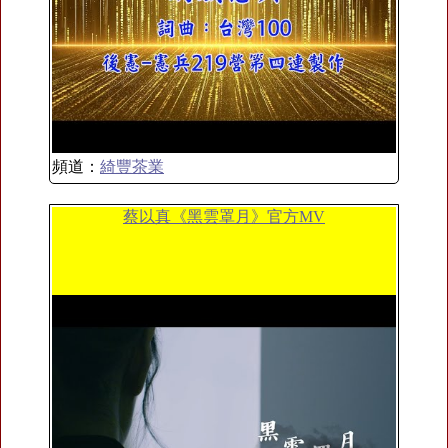
頻道：
綺豐茶業
蔡以真《黑雲罩月》官方MV