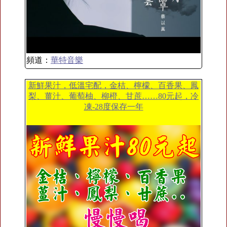
頻道：
華特音樂
新鮮果汁，低溫宅配，金桔、檸檬、百香果、鳳
梨、薑汁、葡萄柚、柳橙、甘蔗……80元起，冷
凍-28度保存一年