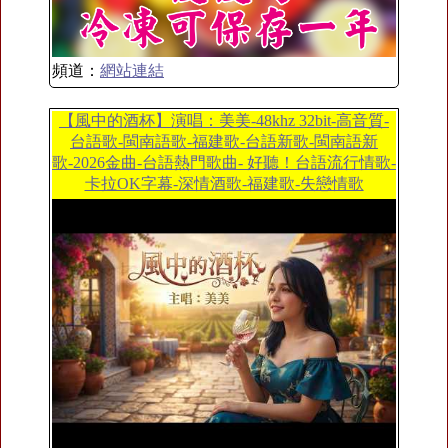
頻道：
網站連結
【風中的酒杯】演唱：美美-48khz 32bit-高音質-
台語歌-閩南語歌-福建歌-台語新歌-閩南語新
歌-2026金曲-台語熱門歌曲- 好聽！台語流行情歌-
卡拉OK字幕-深情酒歌-福建歌-失戀情歌