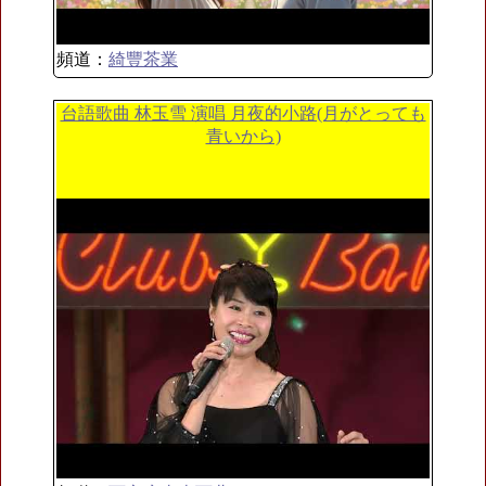
頻道：
綺豐茶業
台語歌曲 林玉雪 演唱 月夜的小路(月がとっても
青いから)