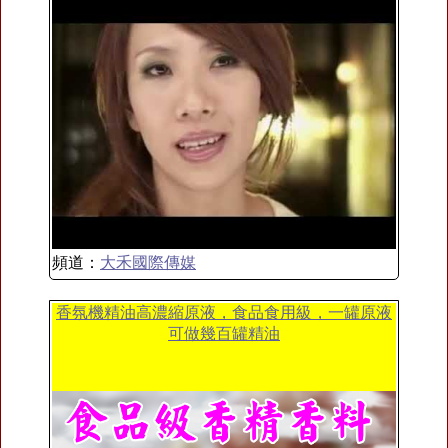
頻道：
大禾國際傳媒
香氛機精油高濃縮原液，食品食用級，一罐原液
可做幾百罐精油