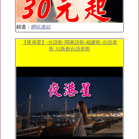
頻道：
網站連結
【夜港星】-台語歌-閩南語歌-福建歌-台語老
歌,AI新創台語老歌