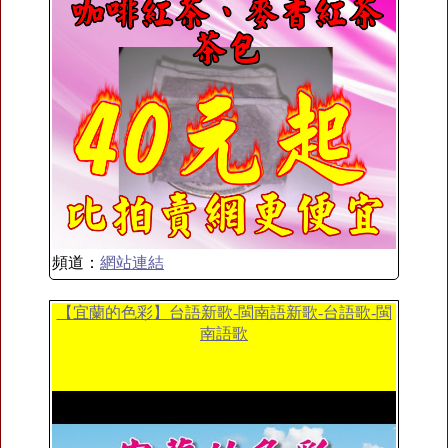
頻道：
網站連結
【宜蘭的色彩】台語新歌-閩南語新歌-台語歌-閩
南語歌