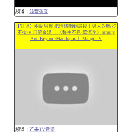
頻道：
綺豐茶業
【對唱】兩副男聲 把情緒唱到最後！男人對唱 從
不搶拍 只留余溫 ｜《聲生不息·華流季》Infinity
And Beyond·Mandopop｜ MangoTV
頻道：
芒果TV音樂