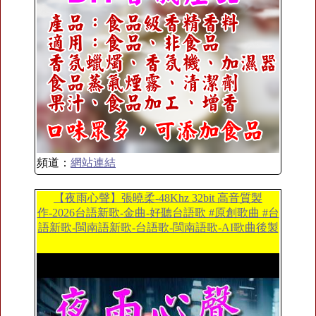
頻道：
網站連結
【夜雨心聲】張曉柔-48Khz 32bit 高音質製
作-2026台語新歌-金曲-好聽台語歌 #原創歌曲 #台
語新歌-閩南語新歌-台語歌-閩南語歌-AI歌曲後製