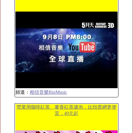
頻道：
相信音樂BinMusic
營業用咖啡紅茶、麥香紅茶濾泡，比拍賣網更便
宜，40元起