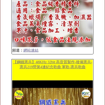
頻道：
網站連結
【鋼鐵憲兵】48KHz 32bit 高音質製作-後備憲兵-
憲兵219營第4連紀念歌曲 軍歌-憲兵歌曲