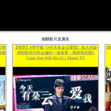
相關影片及廣告
女情
【纯享】#李宇春《#今天有朵云爱我》动人的旋
調
港續
律和歌词为听众编织一场美梦｜我想和你唱5
Come Sing With Me S5｜Mango TV