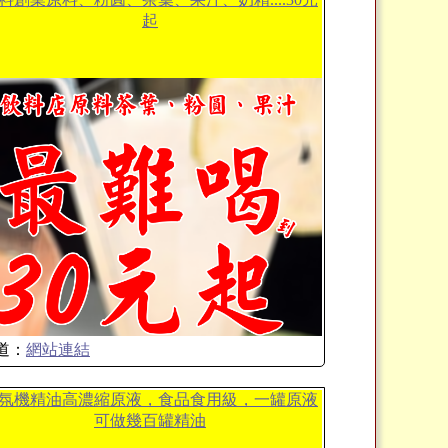
起
道：
網站連結
氛機精油高濃縮原液，食品食用級，一罐原液
可做幾百罐精油