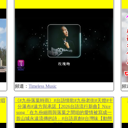
頻道：
Timeless Music
頻
對唱
《#九份落葉時雨》#台語情歌#九份老街#天燈#十
分瀑布#遠方與承諾【2026台語流行新曲】Nice
song「在九份細雨與落葉之間咱的愛情被寫成一
首山城永遠流傳的詩」#台語原創#台灣味【動態
歌詞MV】