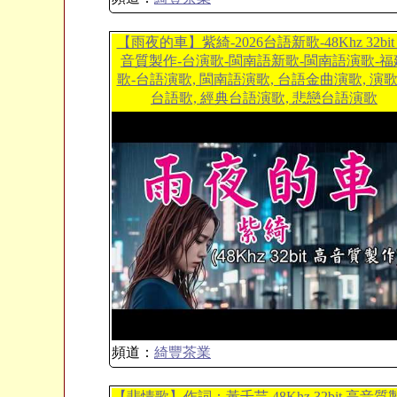
【雨夜的車】紫綺-2026台語新歌-48Khz 32bit
音質製作-台演歌-閩南語新歌-閩南語演歌-福
歌-台語演歌, 閩南語演歌, 台語金曲演歌, 演
台語歌, 經典台語演歌, 悲戀台語演歌
頻道：
綺豐茶業
【悲情歌】作詞：黃千芸 48Khz 32bit 高音質