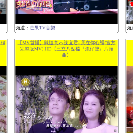
頻道：
芒果TV音樂
頻
課程
【MV首播】陳隨意vs 謝宜君- 我在你心裡(官方
完整版MV) HD【三立八點檔『炮仔聲』片頭
曲】