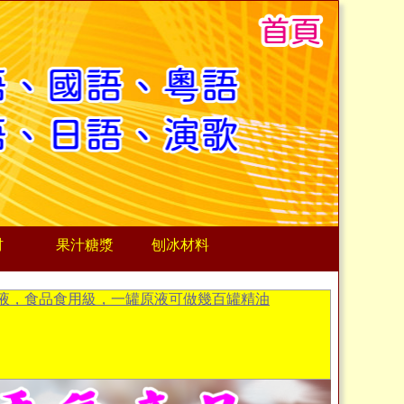
材
果汁糖漿
刨冰材料
液，食品食用級，一罐原液可做幾百罐精油