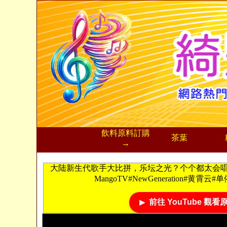
飲料
原料訂購
茶葉
→
大陆新生代歌手大比拼，乐坛之光？个个都太会唱
MangoTV#NewGeneration#黄霄
前往 YouTube 觀看