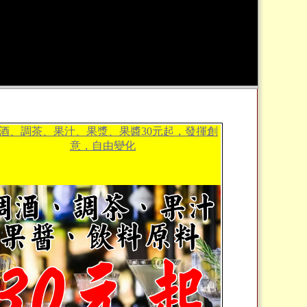
酒、調茶、果汁、果漿、果醬30元起，發揮創
意，自由變化