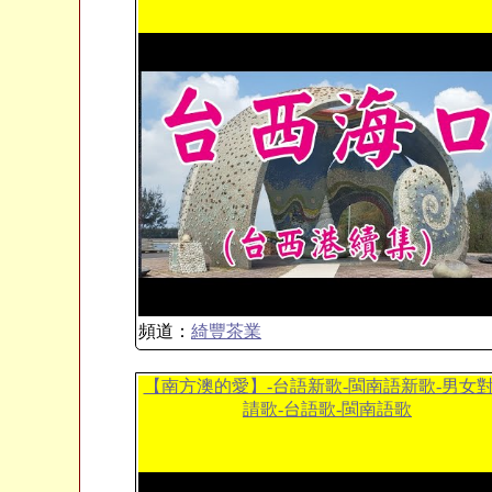
頻道：
綺豐茶業
【南方澳的愛】-台語新歌-閩南語新歌-男女
請歌-台語歌-閩南語歌