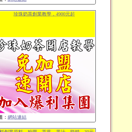
珍珠奶茶創業教學，4900元起
道：
網站連結
料創業原料、粉圓、茶葉、果汁、奶精....30元