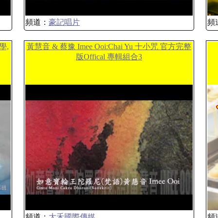
頻道：
豪記唱片
頻
學,
黃慧音 & 蔡豫 Imee Ooi:Chai Yu 十小咒 官方完整
版Offical 專輯組合3
頻道：
大禾國際傳媒
頻