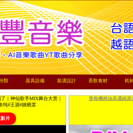
粉類
器具設備
裝潢設計
茶飲食材
耗
了｜神仙歌手MIX舞台大赏｜
香氛機精油高濃縮原
云#单依纯#王源#姚晓棠
原影片