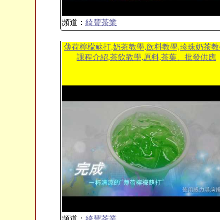
頻道：
綺豐茶業
薄荷檸檬蘇打,奶茶教學,飲料教學,珍珠奶茶教
課程介紹,茶飲教學,原料,茶葉、批發供應
頻道：
綺豐茶業