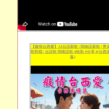
【癡情台西愛】AI台語新歌 | 閩南語新歌 | 男
歌對唱 | 台語歌 閩南語歌 #唸歌 #分享 #(台西
集)