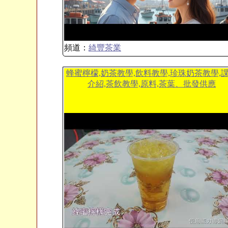
頻道：
綺豐茶業
蜂蜜檸檬,奶茶教學,飲料教學,珍珠奶茶教學,
介紹,茶飲教學,原料,茶葉、批發供應