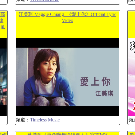
 高
江美琪 Maggie Chiang -《愛上你》Official Lyric
Video
建
歌風
頻道：
Timeless Music
頻
製作
葉勝欽《再會啦無緣彼個人》官方MV
飲