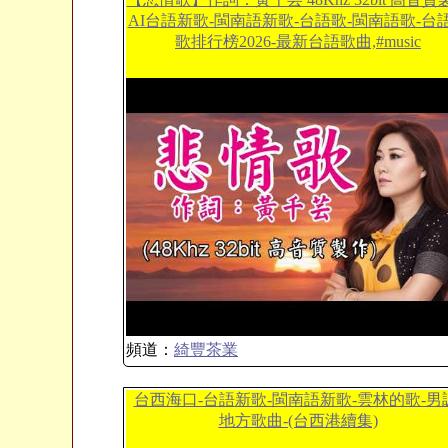
AI台語新歌-閩南語新歌-台語歌-閩南語歌-台
歌排行榜2026-最新台語歌曲,#music
頻道：
綺豐茶業
台西海口-台語新歌-閩南語新歌-雲林的歌-男
地方歌曲-(台西港續集)