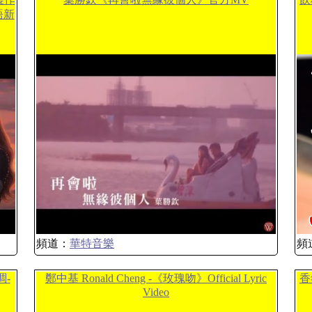
語新
頻道：
華特音樂
頻
調-
鄭中基 Ronald Cheng -《玫瑰吻》Official Lyric
香
Video