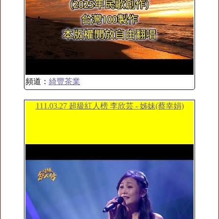
頻道：
綺豐茶業
111.03.27 超級紅人榜 李欣芸 - 姊妹(蔡幸娟)