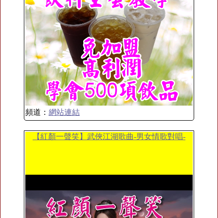
頻道：
網站連結
【紅顏一聲笑】武俠江湖歌曲-男女情歌對唱-