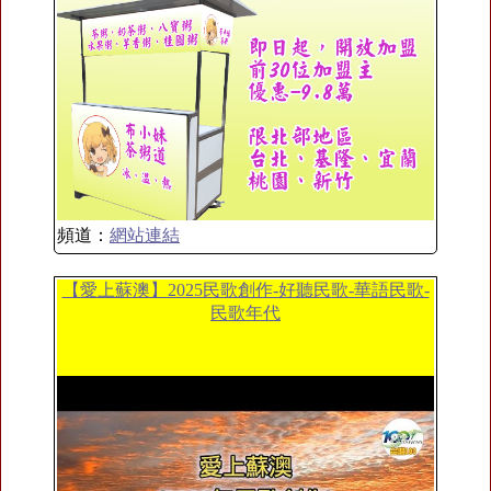
頻道：
網站連結
【愛上蘇澳】2025民歌創作-好聽民歌-華語民歌-
民歌年代