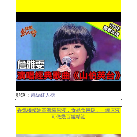
頻道：
超級紅人榜
香氛機精油高濃縮原液，食品食用級，一罐原液
可做幾百罐精油