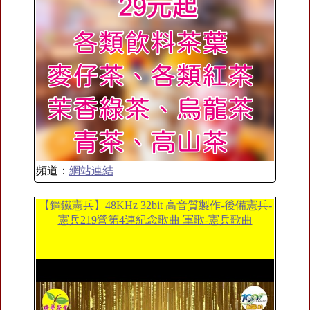
頻道：
網站連結
【鋼鐵憲兵】48KHz 32bit 高音質製作-後備憲兵-
憲兵219營第4連紀念歌曲 軍歌-憲兵歌曲