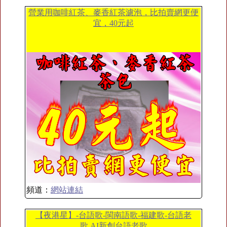
營業用咖啡紅茶、麥香紅茶濾泡，比拍賣網更便
宜，40元起
頻道：
網站連結
【夜港星】-台語歌-閩南語歌-福建歌-台語老
歌,AI新創台語老歌