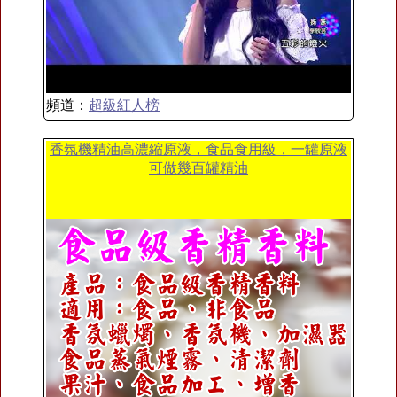
頻道：
超級紅人榜
香氛機精油高濃縮原液，食品食用級，一罐原液
可做幾百罐精油