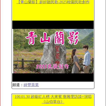
【青山蘭影】超好聽民歌-2025校園民歌創作
頻道：
綺豐茶業
100.01.30 超級紅人榜 大來賓 詹雅雯訪談+演唱
《山伯英台》