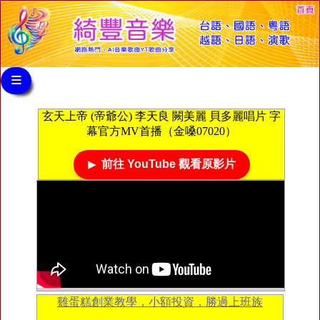
≡
玄天上帝 (帝爺公) 李天良 闕美麗 貝多麗唱片 字
幕官方MV首播（金嗓07020）
前往 YouTube 觀看原影片
雞蛋糕創業教學，小額投資，勝過上班族