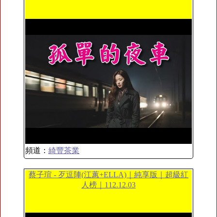
頻道：
綺豐茶業
蔡子瑄 - 歹逗陣(江蕙+ELLA)｜純享版｜超級紅
人榜｜112.12.03