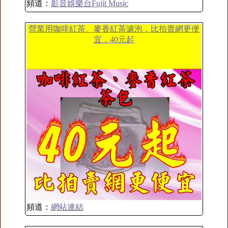
頻道：
影音娛樂台Fujit Music
營業用咖啡紅茶、麥香紅茶濾泡，比拍賣網更便
宜，40元起
頻道：
網站連結