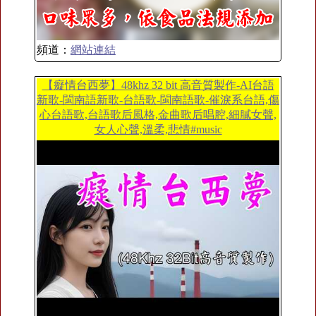
頻道：
網站連結
【癡情台西夢】48khz 32 bit 高音質製作-AI台語
新歌-閩南語新歌-台語歌-閩南語歌-催淚系台語,傷
心台語歌,台語歌后風格,金曲歌后唱腔,細膩女聲,
女人心聲,溫柔,悲情#music