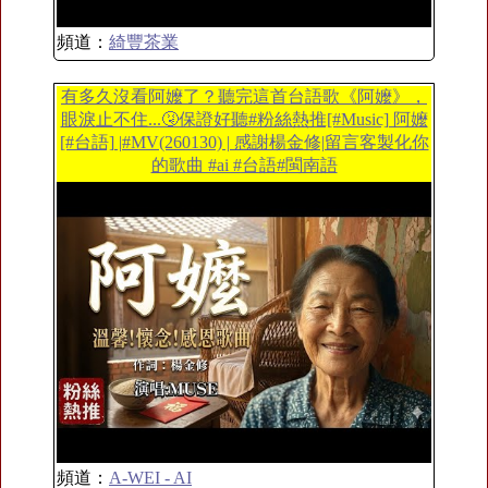
頻道：
綺豐茶業
有多久沒看阿嬤了？聽完這首台語歌《阿嬤》，
眼淚止不住...🤧保證好聽#粉絲熱推[#Music] 阿嬤
[#台語] |#MV(260130) | 感謝楊金修|留言客製化你
的歌曲 #ai #台語#閩南語
頻道：
A-WEI - AI