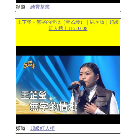
頻道：
綺豐茶業
王芷瑩－無字的情批（黃乙玲）｜純享版｜超級
紅人榜｜115.03.08
頻道：
超級紅人榜