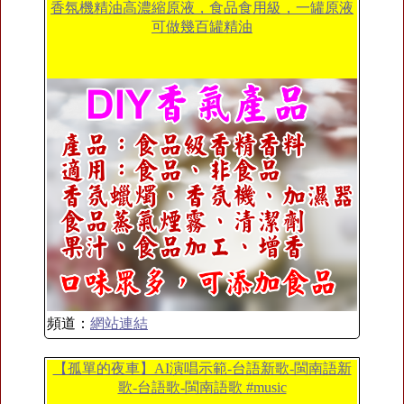
香氛機精油高濃縮原液，食品食用級，一罐原液
可做幾百罐精油
頻道：
網站連結
【孤單的夜車】AI演唱示範-台語新歌-閩南語新
歌-台語歌-閩南語歌 #music