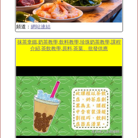
頻道：
網站連結
抹茶拿鐵,奶茶教學,飲料教學,珍珠奶茶教學,課程
介紹,茶飲教學,原料,茶葉、批發供應