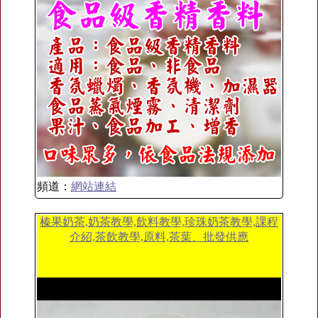
頻道：
網站連結
榛果奶茶,奶茶教學,飲料教學,珍珠奶茶教學,課程
介紹,茶飲教學,原料,茶葉、批發供應