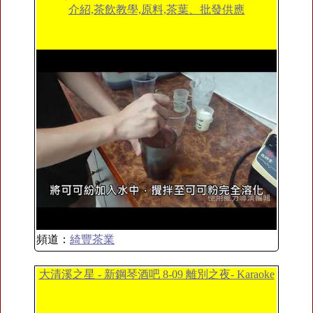
介紹,茶飲教學,原料,茶葉、批發供應
頻道：
綺豐茶業
大清溪之星 - 新鋼琴酒吧 8-09 離別之夜- Karaoke