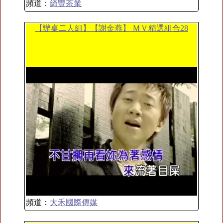
頻道：
綺豐茶業
【辦桌二人組】【謝金燕】 ＭＶ精選組合28
頻道：
大禾國際傳媒