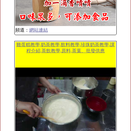
頻道：
網站連結
雞蛋糕教學,奶茶教學,飲料教學,珍珠奶茶教學,課
程介紹,茶飲教學,原料,茶葉、批發供應