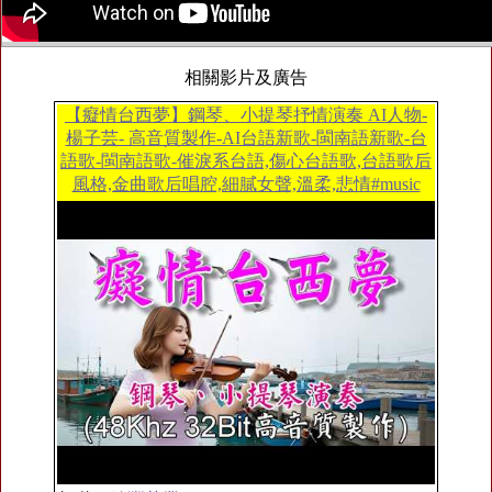
相關影片及廣告
【癡情台西夢】鋼琴、小提琴抒情演奏 AI人物-
楊子芸- 高音質製作-AI台語新歌-閩南語新歌-台
語歌-閩南語歌-催淚系台語,傷心台語歌,台語歌后
風格,金曲歌后唱腔,細膩女聲,溫柔,悲情#music