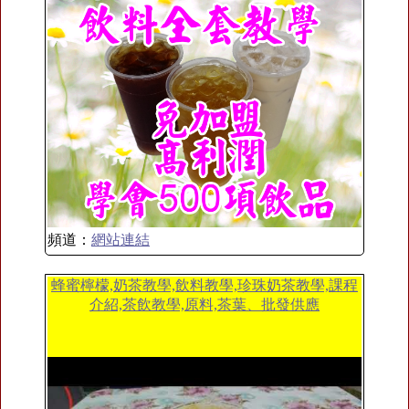
頻道：
網站連結
蜂蜜檸檬,奶茶教學,飲料教學,珍珠奶茶教學,課程
介紹,茶飲教學,原料,茶葉、批發供應