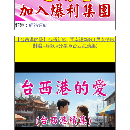
頻道：
網站連結
【台西港的愛】台語新歌 | 閩南語新歌 | 男女情歌
對唱 #唸歌 #分享 #(台西港續集)