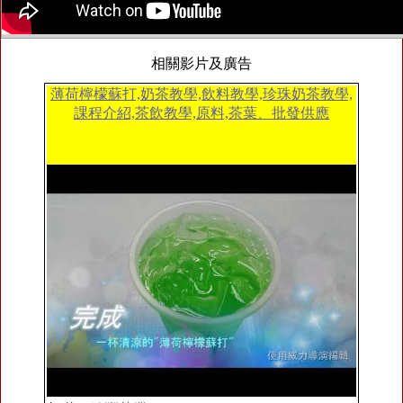
相關影片及廣告
薄荷檸檬蘇打,奶茶教學,飲料教學,珍珠奶茶教學,
課程介紹,茶飲教學,原料,茶葉、批發供應