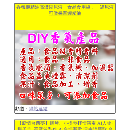
香氛機精油高濃縮原液，食品食用級，一罐原液
可做幾百罐精油
頻道：
網站連結
【癡情台西夢】鋼琴、小提琴抒情演奏 AI人物-
楊子芸- 高音質製作-AI台語新歌-閩南語新歌-台