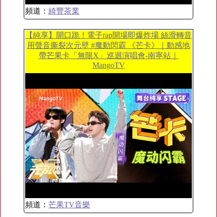
頻道：
綺豐茶業
【純享】開口跪！電子rap開場即爆炸場 絲滑轉音
用聲音撕裂次元壁 #魔動閃霸 《芒卡》｜動感地
帶芒果卡「無限X」巡迴演唱會-南寧站｜
MangoTV
頻道：
芒果TV音樂