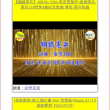
【鋼鐵憲兵】48KHz 32bit 高音質製作-後備憲兵-
憲兵219營第4連紀念歌曲 軍歌-憲兵歌曲
頻道：
綺豐茶業
[原創新歌:第三個計畫 #mv 預覽版][#suno AI ] [ #
虛創夢想 ][2025/07月]