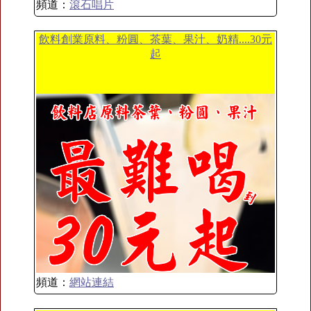
頻道：
滾石唱片
飲料創業原料、粉圓、茶葉、果汁、奶精....30元
起
頻道：
網站連結