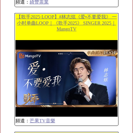
頻道：
綺豐茶業
【歌手2025·LOOP】#林志炫《爱•不要爱我》 一
小时单曲LOOP｜《歌手2025》 SINGER 2025｜
MangoTV
頻道：
芒果TV音樂