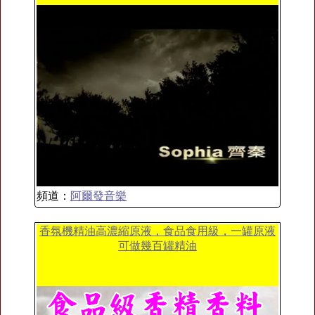
頻道：
阿爾發音樂
香氛機精油高濃縮原液，食品食用級，一罐原液
可做幾百罐精油