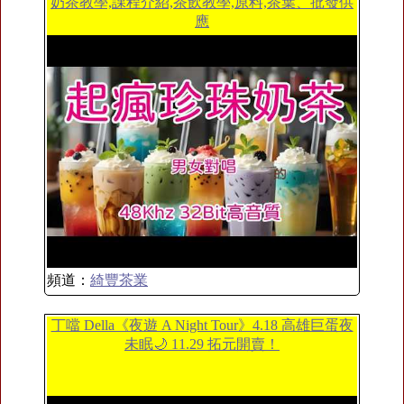
奶茶教學,課程介紹,茶飲教學,原料,茶葉、批發供
應
頻道：
綺豐茶業
丁噹 Della《夜遊 A Night Tour》4.18 高雄巨蛋夜
未眠🌙 11.29 拓元開賣！