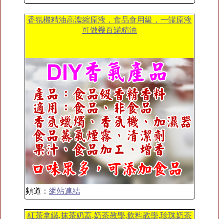
香氛機精油高濃縮原液，食品食用級，一罐原液
可做幾百罐精油
頻道：
網站連結
紅茶拿鐵,抹茶奶蓋,奶茶教學,飲料教學,珍珠奶茶