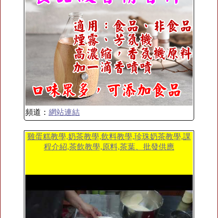
頻道：
網站連結
雞蛋糕教學,奶茶教學,飲料教學,珍珠奶茶教學,課
程介紹,茶飲教學,原料,茶葉、批發供應