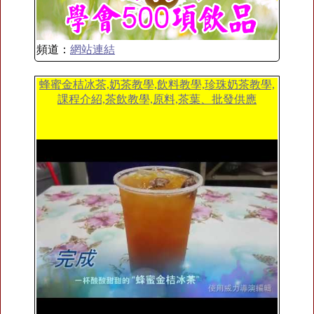
頻道：
網站連結
蜂蜜金桔冰茶,奶茶教學,飲料教學,珍珠奶茶教學,
課程介紹,茶飲教學,原料,茶葉、批發供應