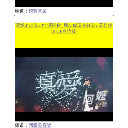
頻道：
綺豐茶業
蕭煌奇出道20年演唱會_朋友你現在好嗎?-高雄場
(30CF台語版)
頻道：
阿爾發音樂