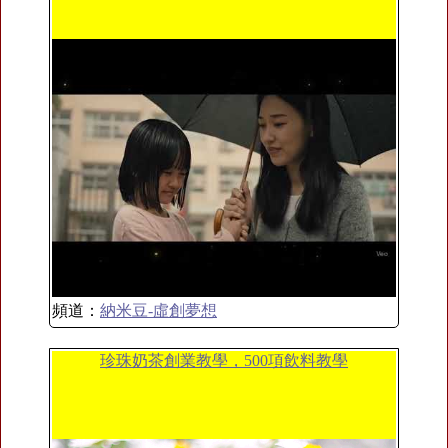
頻道：
納米豆-虛創夢想
珍珠奶茶創業教學，500項飲料教學