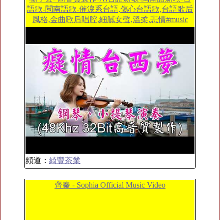
語歌-閩南語歌-催淚系台語,傷心台語歌,台語歌后
風格,金曲歌后唱腔,細膩女聲,溫柔,悲情#music
頻道：
綺豐茶業
齊秦 - Sophia Official Music Video