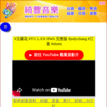
≡
#玉蘭花 #YU LAN HWA 完整版 #jodychiang #江
蕙 #shorts
前往 YouTube 觀看原影片
飲料創業原料、粉圓、茶葉、果汁、奶精....30元
起