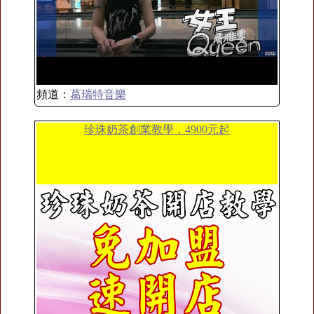
頻道：
葛瑞特音樂
珍珠奶茶創業教學，4900元起