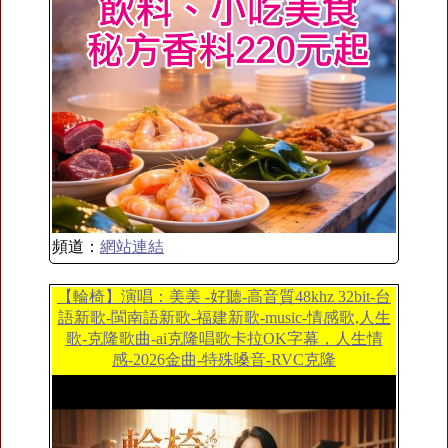
頻道：
網站連結
【輪椅】演唱：美美 -好聽-高音質48khz 32bit-台
語新歌-閩南語新歌-福建新歌-music-情感歌,人生
歌-克隆歌曲-ai克隆唱歌卡拉OK字幕，人生情
感-2026金曲-特殊嗓音-RVC克隆