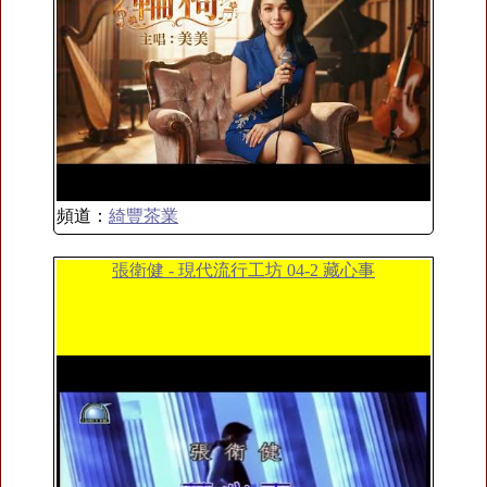
頻道：
綺豐茶業
張衛健 - 現代流行工坊 04-2 藏心事