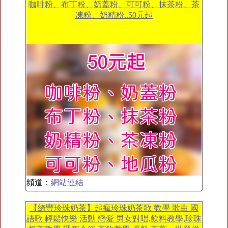
咖啡粉、布丁粉、奶蓋粉、可可粉、抹茶粉、茶
凍粉、奶精粉..50元起
頻道：
網站連結
【綺豐珍珠奶茶】起瘋珍珠奶茶歌 教學 歌曲 國
語歌 輕鬆快樂 活動 戀愛 男女對唱,飲料教學,珍珠