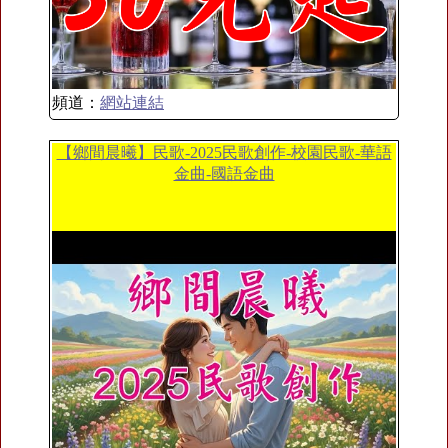
頻道：
網站連結
【鄉間晨曦】民歌-2025民歌創作-校園民歌-華語
金曲-國語金曲