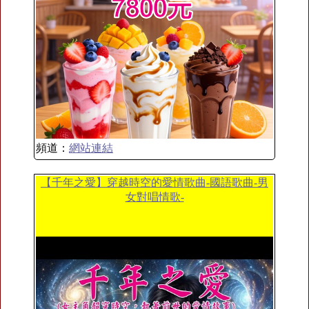
頻道：
網站連結
【千年之愛】穿越時空的愛情歌曲-國語歌曲-男
女對唱情歌-