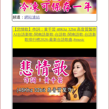
頻道：
網站連結
【悲情歌】作詞：黃千芸 48Khz 32bit 高音質製作
AI台語新歌-閩南語新歌-台語歌-閩南語歌-台語新
歌排行榜2026-最新台語歌曲,#music