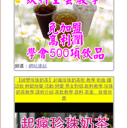
頻道：
網站連結
【綺豐珍珠奶茶】起瘋珍珠奶茶歌 教學 歌曲 國
語歌 輕鬆快樂 活動 戀愛 男女對唱,飲料教學,珍珠
奶茶教學,課程介紹,茶飲教學,原料,茶葉、批發供
應