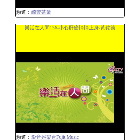
頻道：
綺豐茶業
樂活在人間156-小心肝癌悄悄上身-黃銘德
頻道：
影音娛樂台Fujit Music