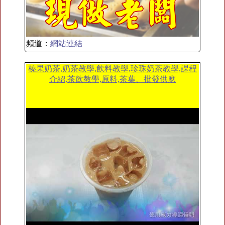
頻道：
網站連結
榛果奶茶,奶茶教學,飲料教學,珍珠奶茶教學,課程
介紹,茶飲教學,原料,茶葉、批發供應