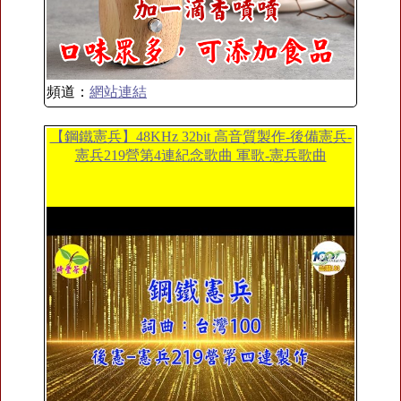
頻道：
網站連結
【鋼鐵憲兵】48KHz 32bit 高音質製作-後備憲兵-
憲兵219營第4連紀念歌曲 軍歌-憲兵歌曲