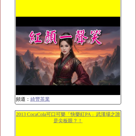
頻道：
綺豐茶業
2013 CocaCola可口可樂「快樂紅PA」武漢場之誰
是尖板眼？！