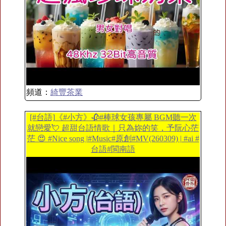
頻道：
綺豐茶業
[#台語]《#小方》🥀#棒球女孩專屬 BGM聽一次
就戀愛💘 超甜台語情歌｜只為妳的笑，予阮心茫
茫 😍 #Nice song |#Music#原創#MV(260309) | #ai #
台語#閩南語