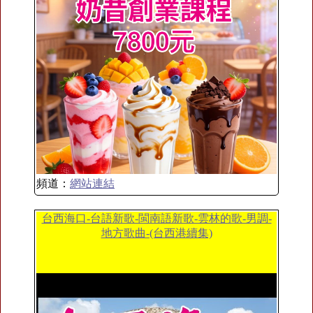
頻道：
網站連結
台西海口-台語新歌-閩南語新歌-雲林的歌-男調-
地方歌曲-(台西港續集)