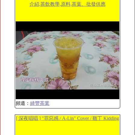
介紹,茶飲教學,原料,茶葉、批發供應
頻道：
綺豐茶業
[ 深夜唱唱 ] "罪惡感 / A-Lin" Cover / 雞丁 Kidding