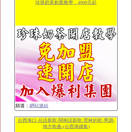
珍珠奶茶創業教學，4900元起
頻道：
網站連結
台西海口-台語新歌-閩南語新歌-雲林的歌-男調-
地方歌曲-(台西港續集)