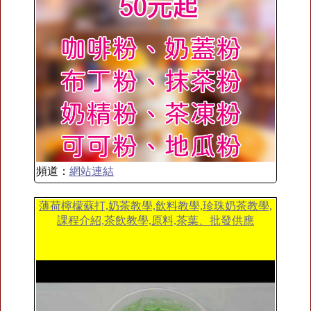
頻道：
網站連結
薄荷檸檬蘇打,奶茶教學,飲料教學,珍珠奶茶教學,
課程介紹,茶飲教學,原料,茶葉、批發供應