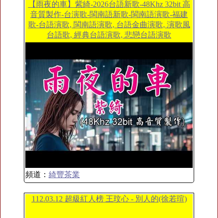
【雨夜的車】紫綺-2026台語新歌-48Khz 32bit 高
音質製作-台演歌-閩南語新歌-閩南語演歌-福建
歌-台語演歌, 閩南語演歌, 台語金曲演歌, 演歌風
台語歌, 經典台語演歌, 悲戀台語演歌
頻道：
綺豐茶業
112.03.12 超級紅人榜 王玟心 - 別人的(徐若瑄)