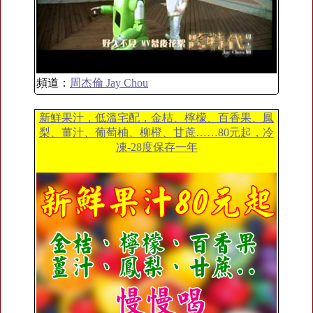
頻道：
周杰倫 Jay Chou
新鮮果汁，低溫宅配，金桔、檸檬、百香果、鳳
梨、薑汁、葡萄柚、柳橙、甘蔗……80元起，冷
凍-28度保存一年