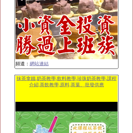
頻道：
網站連結
抹茶拿鐵,奶茶教學,飲料教學,珍珠奶茶教學,課程
介紹,茶飲教學,原料,茶葉、批發供應