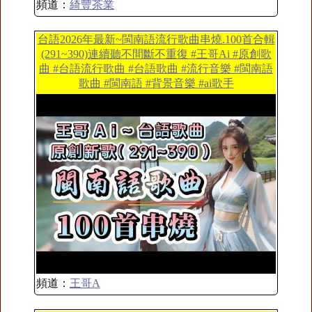
頻道：
綺豐茶業
台語2026年最新~閩南語流行歌曲串燒.100首合輯
(291~390)連續聽不間斷不重復 #王哥Ai #原創歌
曲 #台語流行歌曲 #台語歌曲 #流行音樂 #閩南語
歌曲 #閩南語 #背景音樂 #ai歌手
頻道：
王哥A