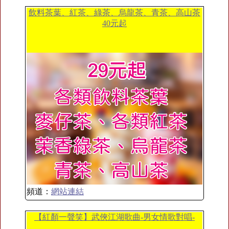
飲料茶葉、紅茶、綠茶、烏龍茶、青茶、高山茶
40元起
頻道：
網站連結
【紅顏一聲笑】武俠江湖歌曲-男女情歌對唱-