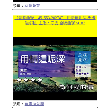
頻道：
綺豐茶業
【音圓曲號：451553-202747】用情這呢深-男卡
啦/詞曲 主唱：寒雲/金嗓曲號24187
頻道：
寒雲瘋音樂