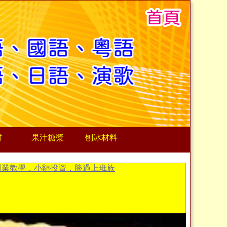
材
果汁糖漿
刨冰材料
創業教學，小額投資，勝過上班族