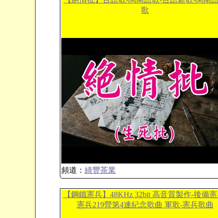
歌
頻道：
綺豐茶業
【鋼鐵憲兵】48KHz 32bit 高音質製作-後備憲
憲兵219營第4連紀念歌曲 軍歌-憲兵歌曲