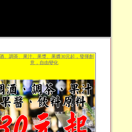
酒、調茶、果汁、果漿、果醬30元起，發揮創
意，自由變化