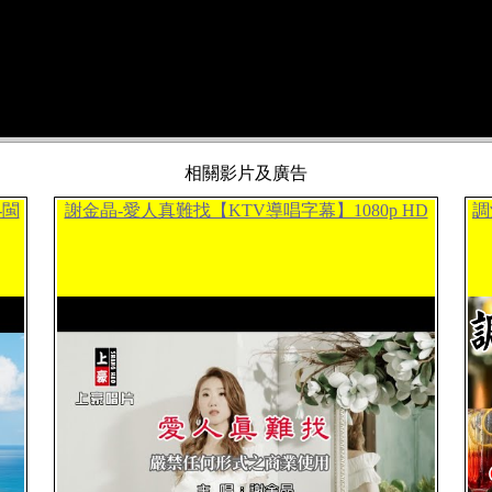
相關影片及廣告
-閩
謝金晶-愛人真難找【KTV導唱字幕】1080p HD
調