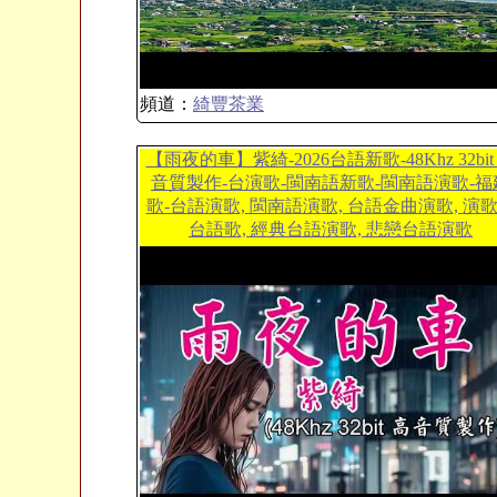
頻道：
綺豐茶業
【雨夜的車】紫綺-2026台語新歌-48Khz 32bit
音質製作-台演歌-閩南語新歌-閩南語演歌-福
歌-台語演歌, 閩南語演歌, 台語金曲演歌, 演
台語歌, 經典台語演歌, 悲戀台語演歌