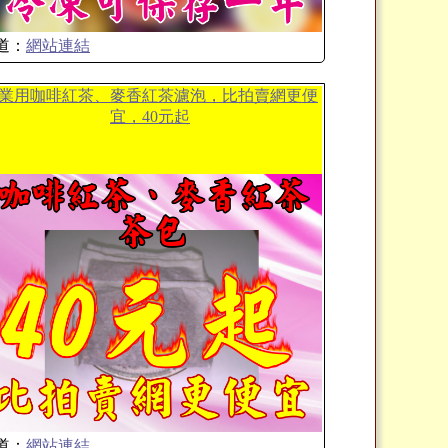
道：
網站連結
業用咖啡紅茶、麥香紅茶濾泡，比拍賣網更便
宜，40元起
道：
網站連結