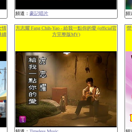
頻道：
豪記唱片
頻
女情
方志耀 Fang Chih-Yao - 給我一點你的愛 (official官
營
港續
方完整版MV)
頻道：
Timeless Music
頻