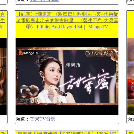
-台
【純享】#薛凱琪 《甜蜜蜜》甜到人心裏~仿佛從
人生
老電影裏走出來的復古歌星｜《聲生不息·大灣區
情
季》 Infinity And Beyond S4｜ MangoTV
頻道：
芒果TV音樂
頻
語新
朱海君-思念來借過【KTV導唱字幕】1080p HD
飲