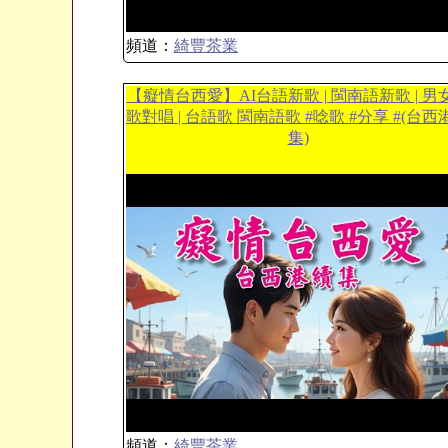
頻道：
綺豐茶業
【癡情台西愛】AI台語新歌 | 閩南語新歌 | 男
歌對唱 | 台語歌 閩南語歌 #唸歌 #分享 #(台西
集)
頻道：
綺豐茶業