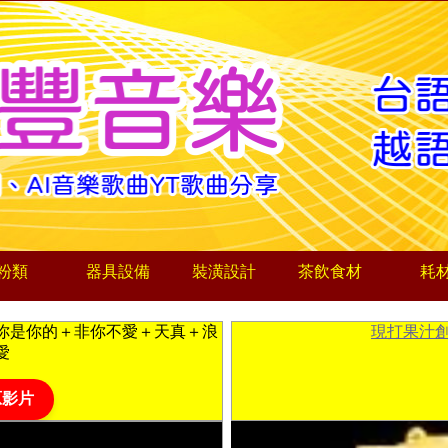
粉類
器具設備
裝潢設計
茶飲食材
耗
你是你的＋非你不愛＋天真＋浪
現打果汁
愛
原影片