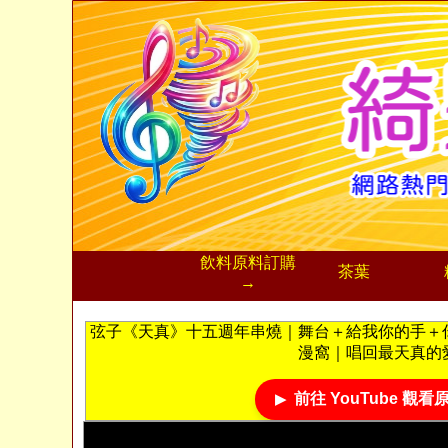
飲料
原料訂購
茶葉
→
弦子《天真》十五週年串燒｜舞台＋給我你的手＋
漫窩｜唱回最天真的
前往 YouTube 觀看