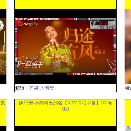
頻道：
芒果TV音樂
頻
茶飲
陳思安-不願叫出的名【KTV導唱字幕】1080p
HD