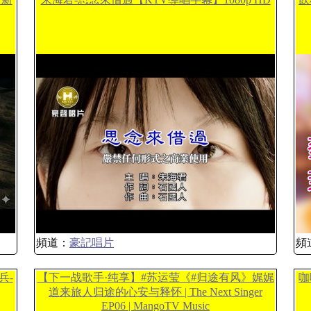
頻道：
豪記唱片
頻
兵-
【下一战歌手·纯享】#苏运莹《#归途有风》娓娓
咖
道来旅人归途的心安与释怀 | The Next Singer
EP06 | MangoTV Music