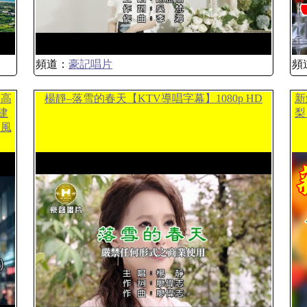
頻道：
豪記唱片
頻
 高
楊靜–落雪的春天【KTV導唱字幕】1080p HD
新
建
梨
歌風