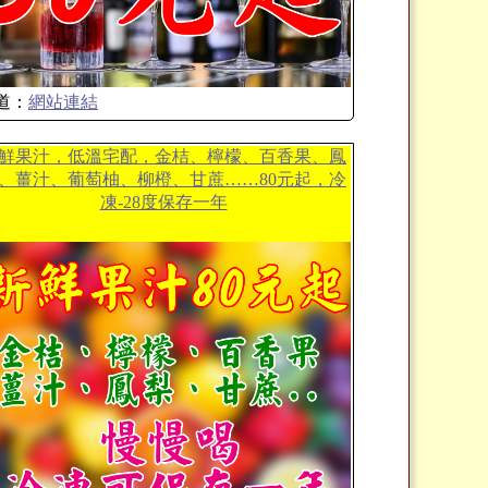
道：
網站連結
鮮果汁，低溫宅配，金桔、檸檬、百香果、鳳
、薑汁、葡萄柚、柳橙、甘蔗……80元起，冷
凍-28度保存一年