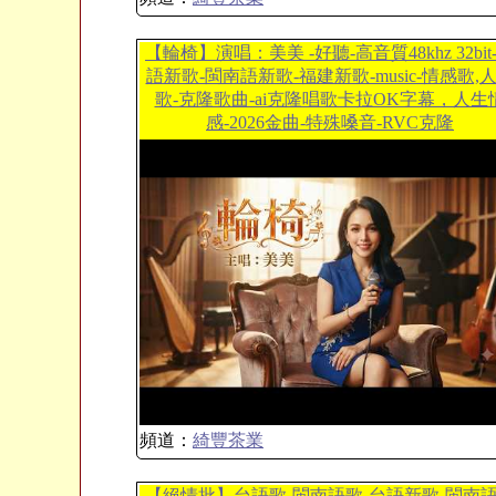
【輪椅】演唱：美美 -好聽-高音質48khz 32bit
語新歌-閩南語新歌-福建新歌-music-情感歌,
歌-克隆歌曲-ai克隆唱歌卡拉OK字幕，人生
感-2026金曲-特殊嗓音-RVC克隆
頻道：
綺豐茶業
【絕情批】台語歌-閩南語歌-台語新歌-閩南