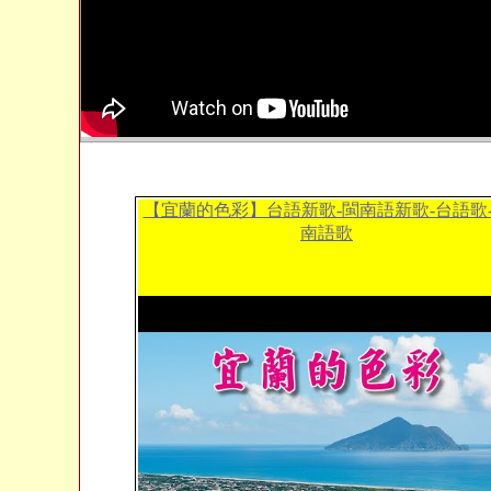
【宜蘭的色彩】台語新歌-閩南語新歌-台語歌
南語歌