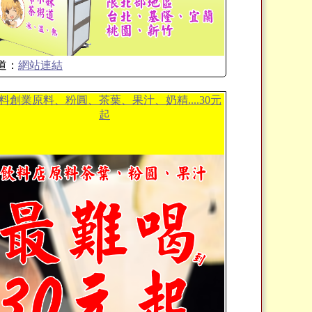
道：
網站連結
料創業原料、粉圓、茶葉、果汁、奶精....30元
起