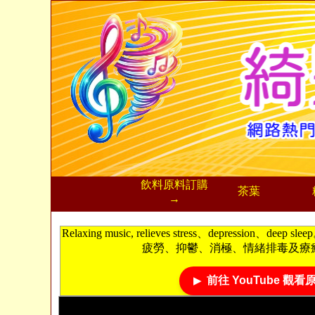
飲料
原料訂購
茶葉
→
Relaxing music, relieves stress、depressio
疲勞、抑鬱、消極、情緒排毒及療
前往 YouTube 觀看